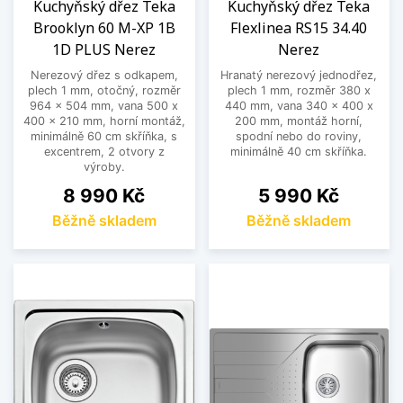
Kuchyňský dřez Teka
Kuchyňský dřez Teka
Brooklyn 60 M-XP 1B
Flexlinea RS15 34.40
1D PLUS Nerez
Nerez
Nerezový dřez s odkapem,
Hranatý nerezový jednodřez,
plech 1 mm, otočný, rozměr
plech 1 mm, rozměr 380 x
964 x 504 mm, vana 500 x
440 mm, vana 340 x 400 x
400 x 210 mm, horní montáž,
200 mm, montáž horní,
minimálně 60 cm skříňka, s
spodní nebo do roviny,
excentrem, 2 otvory z
minimálně 40 cm skříňka.
výroby.
Cena
Cena
8 990 Kč
5 990 Kč
Běžně skladem
Běžně skladem