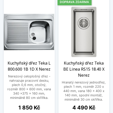
DOPRAVA ZDARMA
Kuchyňský dřez Teka L
Kuchyňský dřez Teka
800.600 1B 1D X Nerez
BE Linea RS15 18.40 X
Nerez
Nerezový celoplošný dřez -
nahrazuje pracovní desku,
Hranatý nerezový jednodřez,
plech 0,6 mm, otočný,
plech 1 mm, rozměr 220 x
rozměr 800 x 600 mm, vana
440 mm, vana 180 x 400 x
340 x375 x 160 mm,
140 mm, spodní montáž,
minimálně 80 cm skříňka.
minimálně 30 cm skříňka.
Cena
Cena
1 850 Kč
4 490 Kč