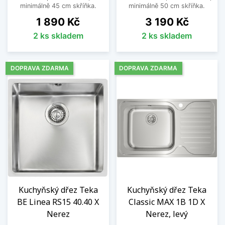
minimálně 45 cm skříňka.
minimálně 50 cm skříňka.
Cena
Cena
1 890 Kč
3 190 Kč
2 ks skladem
2 ks skladem
DOPRAVA ZDARMA
DOPRAVA ZDARMA
Kuchyňský dřez Teka
Kuchyňský dřez Teka
BE Linea RS15 40.40 X
Classic MAX 1B 1D X
Nerez
Nerez, levý