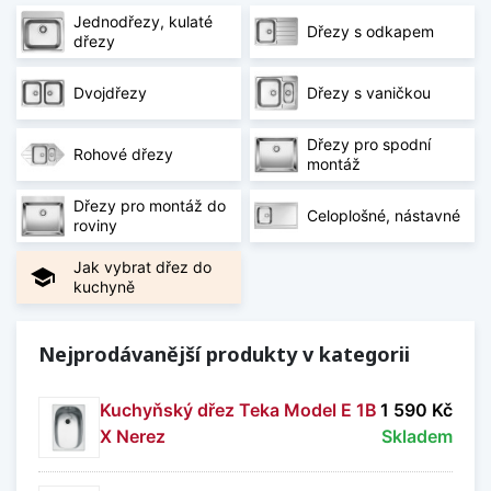
kompromisů.
Jednodřezy, kulaté
Dřezy s odkapem
dřezy
Nerezové dřezy Teka – spolehlivé
řešení do kuchyně
Dvojdřezy
Dřezy s vaničkou
Kuchyňské dřezy z nerezu Teka jsou odolné vůči
Dřezy pro spodní
vysokým teplotám, korozi i mechanickému
Rohové dřezy
montáž
namáhání. Hladký povrch usnadňuje čištění a
omezuje usazování nečistot, což zajišťuje
Dřezy pro montáž do
Celoplošné, nástavné
maximální hygienu při práci v kuchyni.
roviny
Nerezové dřezy s odkapávačem i bez
Jak vybrat dřez do
school
kuchyně
něj
V nabídce najdete nerezové dřezy s
Nejprodávanější produkty v kategorii
odkapávačem pro větší pracovní komfort i
kompaktní varianty bez odkapávací plochy. K
Kuchyňský dřez Teka Model E 1B
1 590 Kč
dispozici jsou jednodřezy, dvojdřezy i rohové
X Nerez
Skladem
modely, které se přizpůsobí různým dispozicím
kuchyně.