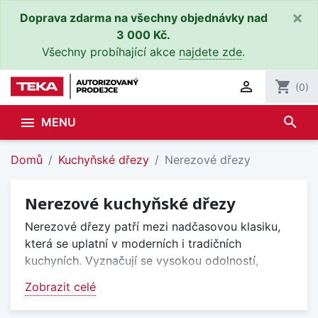
×
Doprava zdarma na všechny objednávky nad
3 000 Kč.
Všechny probíhající akce
najdete zde
.

shopping_cart
(0)
search

MENU
Domů
Kuchyňské dřezy
Nerezové dřezy
Nerezové kuchyňské dřezy
Nerezové dřezy patří mezi nadčasovou klasiku,
která se uplatní v moderních i tradičních
kuchyních. Vyznačují se vysokou odolností,
hygienickým povrchem a snadnou údržbou.
Zobrazit celé
Nerezové dřezy Teka jsou navrženy pro
každodenní používání a dlouhou životnost bez