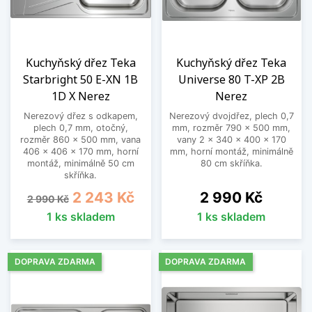
Kuchyňský dřez Teka
Kuchyňský dřez Teka
Starbright 50 E-XN 1B
Universe 80 T-XP 2B
1D X Nerez
Nerez
Nerezový dřez s odkapem,
Nerezový dvojdřez, plech 0,7
plech 0,7 mm, otočný,
mm, rozměr 790 x 500 mm,
rozměr 860 x 500 mm, vana
vany 2 x 340 x 400 x 170
406 x 406 x 170 mm, horní
mm, horní montáž, minimálně
montáž, minimálně 50 cm
80 cm skříňka.
skříňka.
Běžná cena
Cena
Cena
2 243 Kč
2 990 Kč
2 990 Kč
1 ks skladem
1 ks skladem
DOPRAVA ZDARMA
DOPRAVA ZDARMA