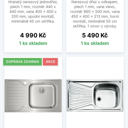
Hranatý nerezový jednodřez,
Nerezový dřez s odkapem,
plech 1 mm, rozměr 440 x
plech 1 mm, vana vlevo,
440 mm, vana 400 x 400 x
rozměr 860 x 500 mm, vana
200 mm, spodní montáž,
450 x 400 x 213 mm, horní
minimálně 45 cm skříňka.
montáž, minimálně 50 cm
skříňka, 1 otvor z výroby.
Cena
Cena
4 990 Kč
5 490 Kč
1 ks skladem
1 ks skladem
DOPRAVA ZDARMA
AKCE