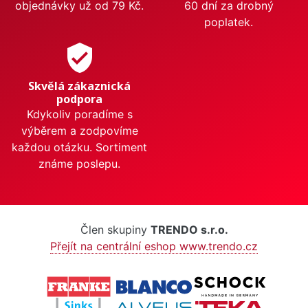
objednávky už od 79 Kč.
60 dní za drobný
poplatek.
verified_user
Skvělá zákaznická
podpora
Kdykoliv poradíme s
výběrem a zodpovíme
každou otázku. Sortiment
známe poslepu.
Člen skupiny
TRENDO s.r.o.
Přejít na centrální eshop www.trendo.cz