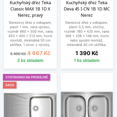
Kuchyňský dřez Teka
Kuchyňský dřez Teka
Classic MAX 1B 1D X
Deva 45 I-CN 1B 1D MC
Nerez, pravý
Nerez
Nerezový dřez s odkapem,
Nerezový dřez s odkapem,
plech 1 mm, vana vpravo,
plech 0,5 mm, otočný,
rozměr 860 x 500 mm, vana
rozměr 780 x 435 mm, vana
450 x 400 x 213 mm, horní
368 x 338 x 148 mm, horní
montáž, minimálně 50 cm
nebo spodní montáž,
skříňka, 1 otvor z výroby.
minimálně 45 cm skříňka.
Běžná cena
Cena
Cena
4 667 Kč
1 390 Kč
5 490 Kč
2 ks skladem
1 ks skladem
VYSTAVENO NA PRODEJNĚ
AKCE