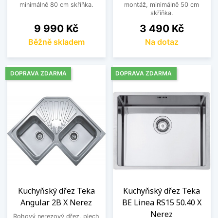
minimálně 80 cm skříňka.
montáž, minimálně 50 cm
skříňka.
Cena
Cena
9 990 Kč
3 490 Kč
Běžně skladem
Na dotaz
DOPRAVA ZDARMA
DOPRAVA ZDARMA
Kuchyňský dřez Teka
Kuchyňský dřez Teka
Angular 2B X Nerez
BE Linea RS15 50.40 X
Nerez
Rohový nerezový dřez, plech