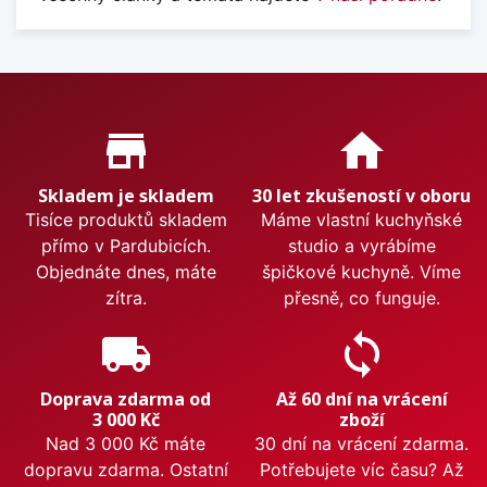
Proč nakupovat u nás?
store_mall_directory
home
Skladem je skladem
30 let zkušeností v oboru
Tisíce produktů skladem
Máme vlastní kuchyňské
přímo v Pardubicích.
studio a vyrábíme
Objednáte dnes, máte
špičkové kuchyně. Víme
zítra.
přesně, co funguje.
local_shipping
sync
Doprava zdarma od
Až 60 dní na vrácení
3 000 Kč
zboží
Nad 3 000 Kč máte
30 dní na vrácení zdarma.
dopravu zdarma. Ostatní
Potřebujete víc času? Až