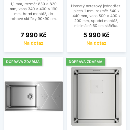
1,1 mm, rozměr 830 x 830
Hranatý nerezový jednodřez,
mm, vana 340 x 400 x 190
plech 1 mm, rozměr 540 x
mm, horní montáž, do
440 mm, vana 500 x 400 x
rohové skříňky 90x90 cm.
200 mm, spodní montáž,
minimálně 60 cm skříňka.
Cena
Cena
7 990 Kč
5 990 Kč
Na dotaz
Na dotaz
DOPRAVA ZDARMA
DOPRAVA ZDARMA