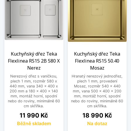
Kuchyňský dřez Teka
Kuchyňský dřez Teka
Flexlinea RS15 2B 580 X
Flexlinea RS15 50.40
Nerez
Mosaz
Nerezový dřez s vaničkou,
Hranatý nerezový jednodřez,
plech 1 mm, rozměr 580 x
plech 1 mm, provedení
440 mm, vana 340 x 400 x
Mosaz, rozměr 540 x 440
200 mm a 180 x 400 x 140
mm, vana 500 x 400 x 200
mm, montáž horní, spodní
mm, montáž horní, spodní
nebo do roviny, minimálně 60
nebo do roviny, minimálně 60
cm skříňka.
cm skříňka.
Cena
Cena
11 990 Kč
18 990 Kč
Běžně skladem
Na dotaz