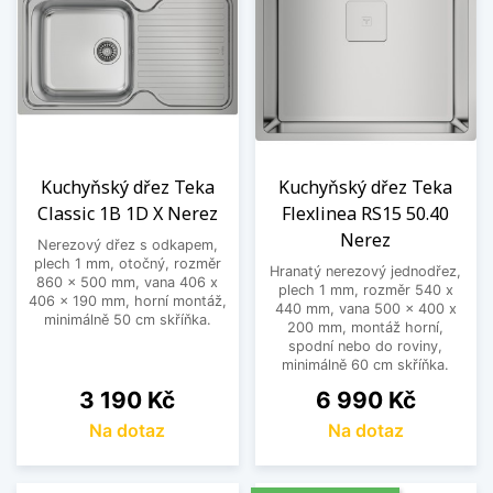
Kuchyňský dřez Teka
Kuchyňský dřez Teka
Classic 1B 1D X Nerez
Flexlinea RS15 50.40
Nerez
Nerezový dřez s odkapem,
plech 1 mm, otočný, rozměr
Hranatý nerezový jednodřez,
860 x 500 mm, vana 406 x
plech 1 mm, rozměr 540 x
406 x 190 mm, horní montáž,
440 mm, vana 500 x 400 x
minimálně 50 cm skříňka.
200 mm, montáž horní,
spodní nebo do roviny,
minimálně 60 cm skříňka.
Cena
Cena
3 190 Kč
6 990 Kč
Na dotaz
Na dotaz