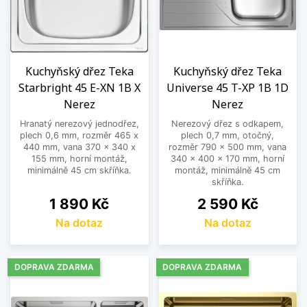
Kuchyňský dřez Teka
Kuchyňský dřez Teka
Starbright 45 E-XN 1B X
Universe 45 T-XP 1B 1D
Nerez
Nerez
Hranatý nerezový jednodřez,
Nerezový dřez s odkapem,
plech 0,6 mm, rozměr 465 x
plech 0,7 mm, otočný,
440 mm, vana 370 x 340 x
rozměr 790 x 500 mm, vana
155 mm, horní montáž,
340 x 400 x 170 mm, horní
minimálně 45 cm skříňka.
montáž, minimálně 45 cm
skříňka.
Cena
Cena
1 890 Kč
2 590 Kč
Na dotaz
Na dotaz
DOPRAVA ZDARMA
DOPRAVA ZDARMA