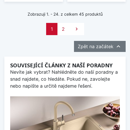
Zobrazuji 1. - 24. z celkem 45 produktů
Další
1
2


Zpět na začátek
SOUVISEJÍCÍ ČLÁNKY Z NAŠÍ PORADNY
Nevíte jak vybrat? Nahlédněte do naší poradny a
snad najdete, co hledáte. Pokud ne, zavolejte
nebo napište a určitě najdeme řešení.