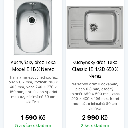
Kuchyňský dřez Teka
Kuchyňský dřez Teka
Model E 1B X Nerez
Classic 1B 1/2D 650 X
Nerez
Hranatý nerezový jednodřez,
plech 0,7 mm, rozměr 280 x
Nerezový dřez s odkapem,
405 mm, vana 240 x 370 x
plech 0,8 mm, otočný,
150 mm, horní nebo spodní
rozměr 650 x 500 mm, vana
montáž, minimálně 30 cm
400 x 400 x 196 mm, horní
skříňka.
montáž, minimálně 50 cm
skříňka.
Cena
Cena
1 590 Kč
2 990 Kč
5 a více skladem
2 ks skladem