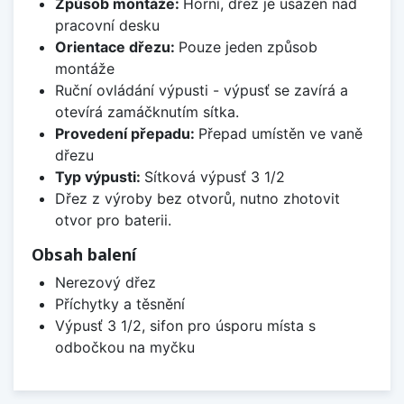
Způsob montáže:
Horní, dřez je usazen nad
pracovní desku
Orientace dřezu:
Pouze jeden způsob
montáže
Ruční ovládání výpusti - výpusť se zavírá a
otevírá zamáčknutím sítka.
Provedení přepadu:
Přepad umístěn ve vaně
dřezu
Typ výpusti:
Sítková výpusť 3 1/2
Dřez z výroby bez otvorů, nutno zhotovit
otvor pro baterii.
Obsah balení
Nerezový dřez
Příchytky a těsnění
Výpusť 3 1/2, sifon pro úsporu místa s
odbočkou na myčku