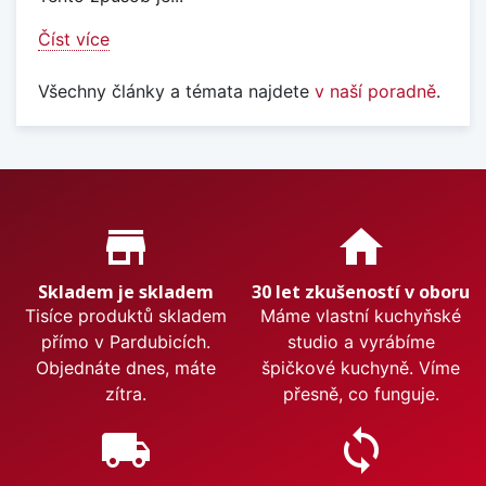
Číst více
Všechny články a témata najdete
v naší poradně
.
Proč nakupovat u nás?
store_mall_directory
home
Skladem je skladem
30 let zkušeností v oboru
Tisíce produktů skladem
Máme vlastní kuchyňské
přímo v Pardubicích.
studio a vyrábíme
Objednáte dnes, máte
špičkové kuchyně. Víme
zítra.
přesně, co funguje.
local_shipping
sync