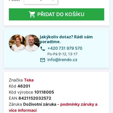

PŘIDAT DO KOŠÍKU
Jakýkoliv dotaz? Rádi vám
poradíme.
+420 731 979 570
phone
Po-Pá 9-12, 13-17
info@trendo.cz
mail_outline
Značka
Teka
Kód
46201
Kód výrobce
10118005
EAN
8421152032572
Záruka
Doživotní záruka -
podmínky záruky a
více informací