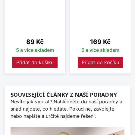
Cena
Cena
89 Kč
169 Kč
5 a více skladem
5 a více skladem
Přidat do košíku
Přidat do košíku
SOUVISEJÍCÍ ČLÁNKY Z NAŠÍ PORADNY
Nevíte jak vybrat? Nahlédněte do naší poradny a
snad najdete, co hledáte. Pokud ne, zavolejte
nebo napište a určitě najdeme řešení.