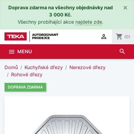
×
Doprava zdarma na všechny objednávky nad
3 000 Kč.
Všechny probíhající akce
najdete zde
.

shopping_cart
(0)
search

MENU
Domů
Kuchyňské dřezy
Nerezové dřezy
Rohové dřezy
DOPRAVA ZDARMA