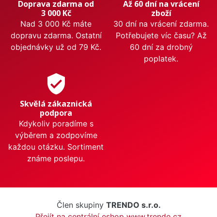
Doprava zdarma od
Až 60 dní na vrácení
3 000 Kč
zboží
Nad 3 000 Kč máte
30 dní na vrácení zdarma.
dopravu zdarma. Ostatní
Potřebujete víc času? Až
objednávky už od 79 Kč.
60 dní za drobný
poplatek.
verified_user
Skvělá zákaznická
podpora
Kdykoliv poradíme s
výběrem a zodpovíme
každou otázku. Sortiment
známe poslepu.
Člen skupiny
TRENDO s.r.o.
Přejít na centrální eshop www.trendo.cz