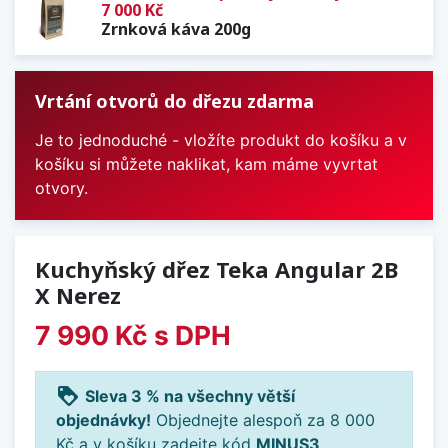
7 000 Kč
Zrnková káva 200g
Vrtání otvorů do dřezu zdarma
Je to jednoduché - vložíte produkt do košíku a v
košíku si můžete naklikat, kam máme vyvrtat
otvory.
Kuchyňský dřez Teka Angular 2B
X Nerez
7 990 Kč
s DPH
loyalty
Sleva 3 % na všechny větší
objednávky!
Objednejte alespoň za 8 000
Kč a v košíku zadejte kód
MINUS3
.