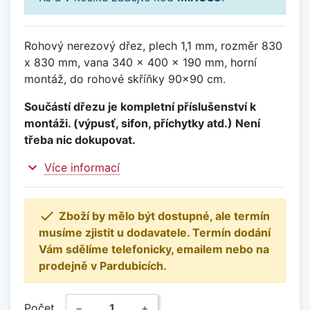
Rohový nerezový dřez, plech 1,1 mm, rozměr 830
x 830 mm, vana 340 x 400 x 190 mm, horní
montáž, do rohové skříňky 90x90 cm.
Součástí dřezu je kompletní příslušenství k
montáži. (výpusť, sifon, příchytky atd.) Není
třeba nic dokupovat.
expand_more
Více informací

Zboží by mělo být dostupné, ale termín
musíme zjistit u dodavatele. Termín dodání
Vám sdělíme telefonicky, emailem nebo na
prodejně v Pardubicích.
Počet
−
+