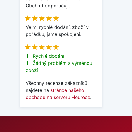
Obchod doporučuji.





Velmi rychlé dodání, zboží v
pořádku, jsme spokojeni.





add
Rychlé dodání
add
Žádný problém s výměnou
zboží
Všechny recenze zákazníků
najdete na
stránce našeho
obchodu na serveru Heurece
.