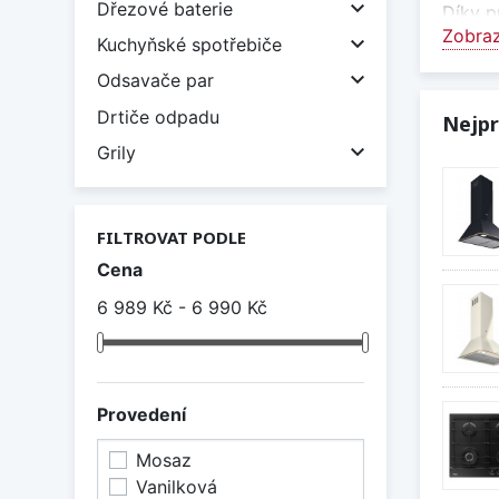

Dřezové baterie
Díky p
Zobraz
kování

Kuchyňské spotřebiče

Styl
Odsavače par
Drtiče odpadu
Rustik
Nejpr
klasic

Grily
Účinn
I přes
FILTROVAT PODLE
varno
Cena
Odvo
6 989 Kč - 6 990 Kč
Rustik
recirk
Desi
Provedení
Díky s
Mosaz
prvkem
Vanilková