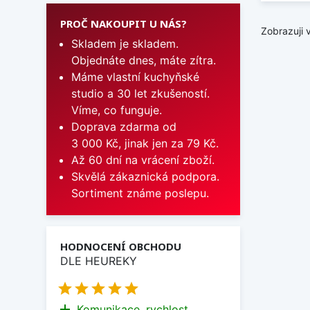
PROČ NAKOUPIT U NÁS?
Zobrazuji 
Skladem je skladem.
Objednáte dnes, máte zítra.
Máme vlastní kuchyňské
studio a 30 let zkušeností.
Víme, co funguje.
Doprava zdarma od
3 000 Kč, jinak jen za 79 Kč.
Až 60 dní na vrácení zboží.
Skvělá zákaznická podpora.
Sortiment známe poslepu.
HODNOCENÍ OBCHODU
DLE HEUREKY





add
Komunikace, rychlost