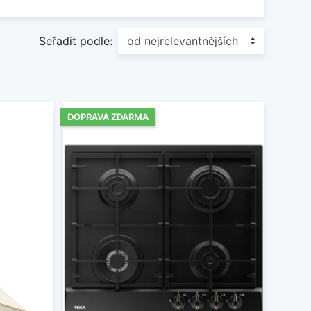
vání a zároveň dokonale zapadne do tradičně
Seřadit podle:
DOPRAVA ZDARMA