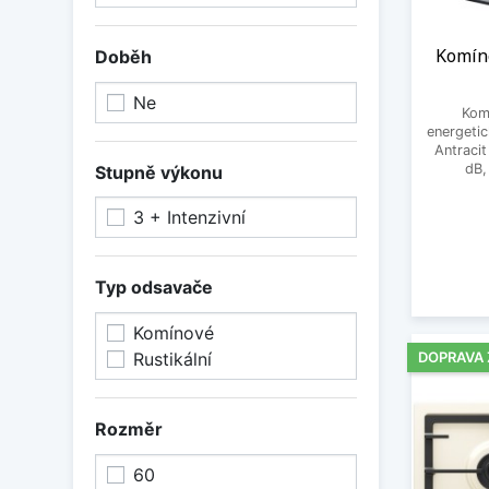
Komín
Doběh
Ne
Komí
energetic
Antraci
dB,
Stupně výkonu
3 + Intenzivní
Typ odsavače
Komínové
Rustikální
DOPRAVA
Rozměr
60