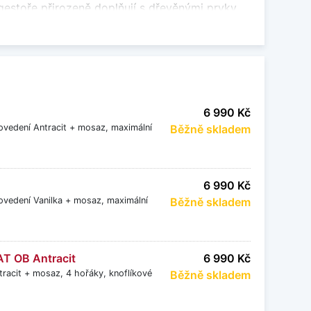
gestoře přirozeně doplňují s dřevěnými prvky,
eriéru.
 pojetím kuchyně. Jejich vzhled vychází z
u atmosféru.
6 990 Kč
rovedení Antracit + mosaz, maximální
Běžně skladem
kon odsávání. Jsou určeny pro instalaci nad
6 990 Kč
rovedení Vanilka + mosaz, maximální
Běžně skladem
e vzduch odváděn mimo místnost, nebo v režimu
 a možnostech instalace.
AT OB Antracit
6 990 Kč
ím spotřebičem, ale také výrazným estetickým
racit + mosaz, 4 hořáky, knoflíkové
Běžně skladem
sobitý charakter.