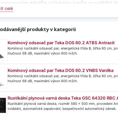
ropracovaným detailům a klasickým tvarům se rustikální di
it celé
m a dekorativními lištami a stávají se výraznou součástí int
 pro venkovské a klasické kuchyně
ální odsavače par jsou navrženy tak, aby ladily s tradičním
odávanější produkty v kategorii
kých tvarů a materiálů, které vytvářejí útulnou a nadčasovo
Komínový odsavač par Teka DOS 60.2 ATBS Antracit
é odsávání při vaření
Komínový rustikální odsavač par, energetická třída B, šířka 60 cm, p
 důraz na design nabízejí rustikální digestoře spolehlivý vý
hlučnost 68 dB, maximální výkon 600 m3/h.
u deskou
a zajišťují čistý vzduch při každodenním vaření.
d vzduchu nebo recirkulace
Komínový odsavač par Teka DOS 60.2 VNBS Vanilka
Komínový rustikální odsavač par, energetická třída B, šířka 60 cm, p
ální odsavače par mohou pracovat v režimu odtahu, kdy j
hlučnost 68 dB, maximální výkon 600 m3/h.
ulace s uhlíkovými filtry. Volba závisí na dispozici kuchyně
gnový prvek kuchyně
Rustikální plynová varná deska Teka GSC 64320 RBC 
vému vzhledu nejsou rustikální odsavače par pouze funkčn
Rustikální plynová varná deska, rozměr 580 x 500 mm, provedení Ant
ovládání, automatické zapalování, bezpečnostní automatický zámek.
. Pomáhají dotvořit celkový styl kuchyně a zvýraznit její o