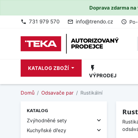
Doprava zdarma na 
731 979 570
info@trendo.cz
Po-
phone
mail_outline
access_time
flash_on
KATALOG ZBOŽÍ
VÝPRODEJ
Domů
Odsavače par
Rustikální
Rust
KATALOG

Zvýhodněné sety
Rustik
odsává

Kuchyňské dřezy