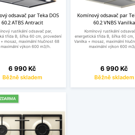
ový odsavač par Teka DOS
Komínový odsavač par T
60.2 ATBS Antracit
60.2 VNBS Vanilka
nový rustikální odsavač par,
Komínový rustikální odsavač
ká třída B, šířka 60 cm, provedení
energetická třída B, šířka 60 cm
t + mosaz, maximální hlučnost 68
Vanilka + mosaz, maximální hluč
 maximální výkon 600 m3/h.
maximální výkon 600 m3
Cena
Cena
6 990 Kč
6 990 Kč
Běžně skladem
Běžně skladem
 ZDARMA