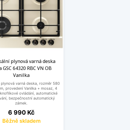
kální plynová varná deska
a GSC 64320 RBC VN OB
Vanilka
í plynová varná deska, rozměr 580
m, provedení Vanilka + mosaz, 4
knoflíkové ovládání, automatické
vání, bezpečnostní automatický
zámek.
Cena
6 990 Kč
Běžně skladem