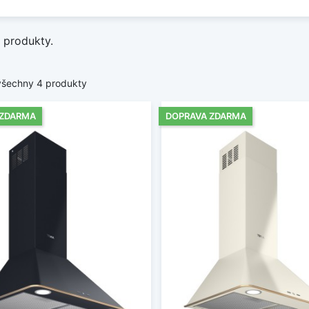
e si rustikální odsavač par, který nabídne spolehlivé odsá
 kuchyně.
 produkty.
it méně
všechny 4 produkty
 ZDARMA
DOPRAVA ZDARMA