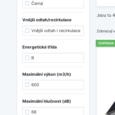
Vybert
Černá
laděné
Jsou tu 4
Zobraz
Vnější odtah/recirkulace
Vnější odtah i recirkulace
Zobrazuji 
DOPRAVA
Energetická třída
B
Maximální výkon (m3/h)
600
Maximální hlučnost (dB)
68