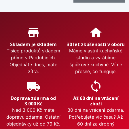
Proč nakupovat u nás?
store_mall_directory
home
Skladem je skladem
30 let zkušeností v oboru
Tisíce produktů skladem
Máme vlastní kuchyňské
přímo v Pardubicích.
studio a vyrábíme
Objednáte dnes, máte
špičkové kuchyně. Víme
zítra.
přesně, co funguje.
local_shipping
sync
Doprava zdarma od
Až 60 dní na vrácení
3 000 Kč
zboží
Nad 3 000 Kč máte
30 dní na vrácení zdarma.
dopravu zdarma. Ostatní
Potřebujete víc času? Až
objednávky už od 79 Kč.
60 dní za drobný