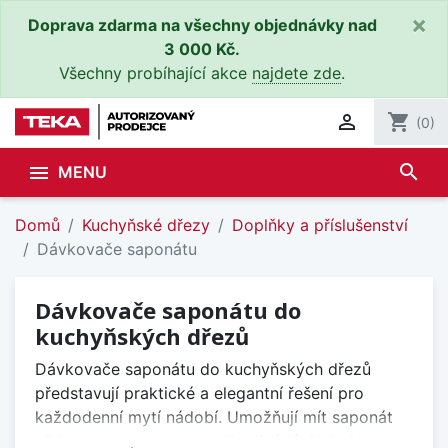
×
Doprava zdarma na všechny objednávky nad
3 000 Kč.
Všechny probíhající akce
najdete zde
.

shopping_cart
(0)
search

MENU
Domů
Kuchyňské dřezy
Doplňky a příslušenství
Dávkovače saponátu
Dávkovače saponátu do
kuchyňských dřezů
Dávkovače saponátu do kuchyňských dřezů
představují praktické a elegantní řešení pro
každodenní mytí nádobí. Umožňují mít saponát
vždy po ruce bez nutnosti odkládání lahví na