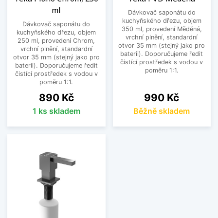
snadno kombinovat s různými typy kuchyňských
ml
Dávkovač saponátu do
dřezů. Lze je sladit i s ostatními kuchyňskými
kuchyňského dřezu, objem
Dávkovač saponátu do
350 ml, provedení Měděná,
doplňky a bateriemi.
kuchyňského dřezu, objem
vrchní plnění, standardní
250 ml, provedení Chrom,
otvor 35 mm (stejný jako pro
vrchní plnění, standardní
Vyberte si dávkovač saponátu do kuchyňského
baterii). Doporučujeme ředit
otvor 35 mm (stejný jako pro
dřezu, který zlepší organizaci prostoru a přinese
čistící prostředek s vodou v
baterii). Doporučujeme ředit
poměru 1:1.
větší pohodlí při každodenním používání
čistící prostředek s vodou v
poměru 1:1.
kuchyně.
Cena
Cena
890 Kč
990 Kč
Zobrazit méně
1 ks skladem
Běžně skladem