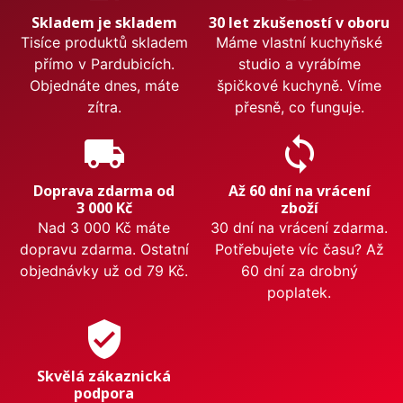
Skladem je skladem
30 let zkušeností v oboru
Tisíce produktů skladem
Máme vlastní kuchyňské
přímo v Pardubicích.
studio a vyrábíme
Objednáte dnes, máte
špičkové kuchyně. Víme
zítra.
přesně, co funguje.
local_shipping
sync
Doprava zdarma od
Až 60 dní na vrácení
3 000 Kč
zboží
Nad 3 000 Kč máte
30 dní na vrácení zdarma.
dopravu zdarma. Ostatní
Potřebujete víc času? Až
objednávky už od 79 Kč.
60 dní za drobný
poplatek.
verified_user
Skvělá zákaznická
podpora