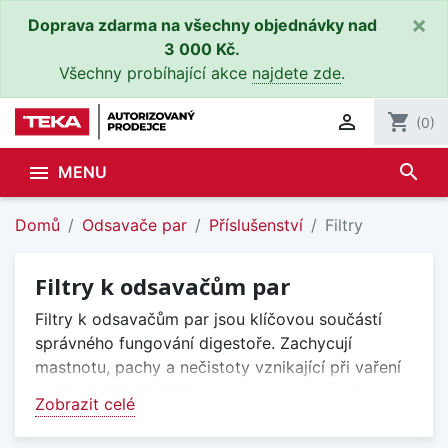
×
Doprava zdarma na všechny objednávky nad
3 000 Kč.
Všechny probíhající akce
najdete zde
.

shopping_cart
(0)
search

MENU
Domů
Odsavače par
Příslušenství
Filtry
Filtry k odsavačům par
Filtry k odsavačům par jsou klíčovou součástí
správného fungování digestoře. Zachycují
mastnotu, pachy a nečistoty vznikající při vaření
a přispívají k čistějšímu vzduchu v kuchyni.
Zobrazit celé
Pravidelná výměna nebo čištění filtrů zajišťuje