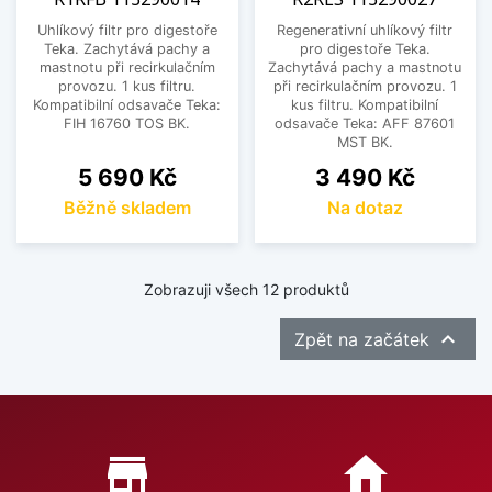
Uhlíkový filtr pro digestoře
Regenerativní uhlíkový filtr
Teka. Zachytává pachy a
pro digestoře Teka.
mastnotu při recirkulačním
Zachytává pachy a mastnotu
provozu. 1 kus filtru.
při recirkulačním provozu. 1
Kompatibilní odsavače Teka:
kus filtru. Kompatibilní
FIH 16760 TOS BK.
odsavače Teka: AFF 87601
MST BK.
Cena
Cena
5 690 Kč
3 490 Kč
Běžně skladem
Na dotaz
Zobrazuji všech 12 produktů

Zpět na začátek
Proč nakupovat u nás?
store_mall_directory
home