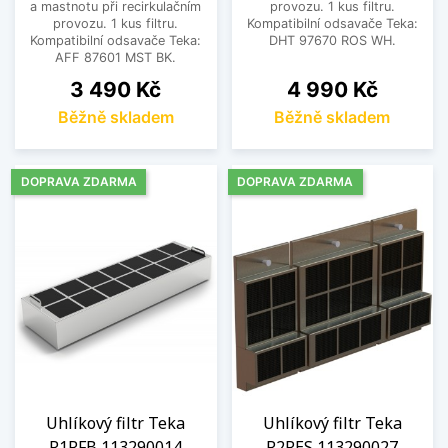
a mastnotu při recirkulačním
provozu. 1 kus filtru.
provozu. 1 kus filtru.
Kompatibilní odsavače Teka:
Kompatibilní odsavače Teka:
DHT 97670 ROS WH.
AFF 87601 MST BK.
Cena
Cena
3 490 Kč
4 990 Kč
Běžně skladem
Běžně skladem
DOPRAVA ZDARMA
DOPRAVA ZDARMA
Uhlíkový filtr Teka
Uhlíkový filtr Teka
R1RFB 113290014
R2RES 113290027