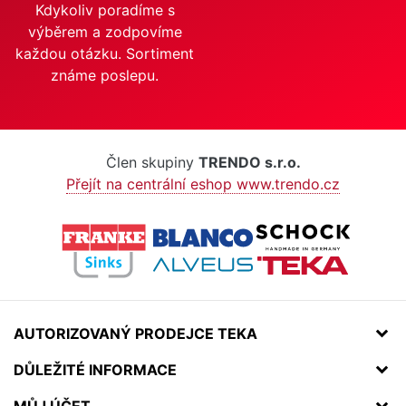
Kdykoliv poradíme s
výběrem a zodpovíme
každou otázku. Sortiment
známe poslepu.
Člen skupiny
TRENDO s.r.o.
Přejít na centrální eshop www.trendo.cz
AUTORIZOVANÝ PRODEJCE TEKA
DŮLEŽITÉ INFORMACE