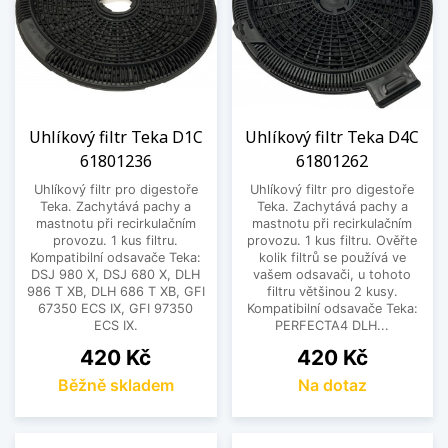
Uhlíkový filtr Teka D1C
Uhlíkový filtr Teka D4C
61801236
61801262
Uhlíkový filtr pro digestoře
Uhlíkový filtr pro digestoře
Teka. Zachytává pachy a
Teka. Zachytává pachy a
mastnotu při recirkulačním
mastnotu při recirkulačním
provozu. 1 kus filtru.
provozu. 1 kus filtru. Ověřte
Kompatibilní odsavače Teka:
kolik filtrů se používá ve
DSJ 980 X, DSJ 680 X, DLH
vašem odsavači, u tohoto
986 T XB, DLH 686 T XB, GFI
filtru většinou 2 kusy.
67350 ECS IX, GFI 97350
Kompatibilní odsavače Teka:
ECS IX.
PERFECTA4 DLH...
Cena
Cena
420 Kč
420 Kč
Běžně skladem
Na dotaz