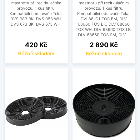
mastnotu při recirkulačním
mastnotu při recirkulačním
dbát na kompatibilitu.
provozu. 1 kus filtru.
provozu. 1 kus filtru.
Kompatibilní odsavače Teka:
Kompatibilní odsavače Teka:
Vyberte si filtr k odsavači par, který zajistí účinné
DVS 983 BK, DVS 983 WH,
DVI 88-G1 EOS BM, DLV
odsávání, čistší vzduch a pohodlnější vaření v
DVS 673 BK, DVS 673 WH.
68660 TOS BK, DLV 68660
TOS WH, DLV 68660 TOS LB,
každé kuchyni.
DLV 68660 TOS SM, DLV...
Cena
Cena
420 Kč
2 890 Kč
Zobrazit méně
Běžně skladem
Běžně skladem