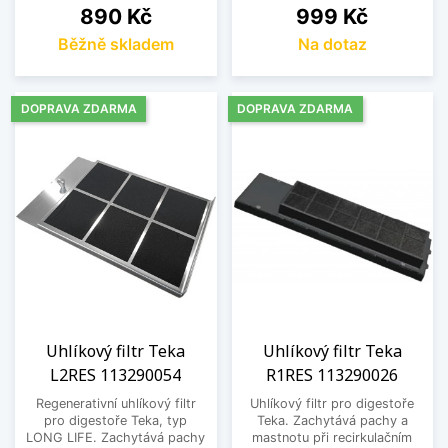
Cena
Cena
890 Kč
999 Kč
Běžně skladem
Na dotaz
DOPRAVA ZDARMA
DOPRAVA ZDARMA
Uhlíkový filtr Teka
Uhlíkový filtr Teka
L2RES 113290054
R1RES 113290026
Regenerativní uhlíkový filtr
Uhlíkový filtr pro digestoře
pro digestoře Teka, typ
Teka. Zachytává pachy a
LONG LIFE. Zachytává pachy
mastnotu při recirkulačním