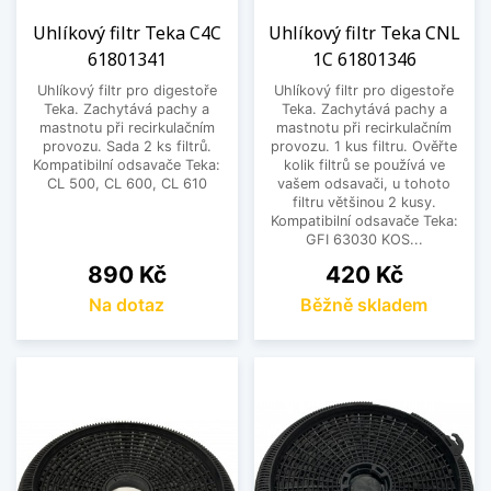
Uhlíkový filtr Teka C4C
Uhlíkový filtr Teka CNL
61801341
1C 61801346
Uhlíkový filtr pro digestoře
Uhlíkový filtr pro digestoře
Teka. Zachytává pachy a
Teka. Zachytává pachy a
mastnotu při recirkulačním
mastnotu při recirkulačním
provozu. Sada 2 ks filtrů.
provozu. 1 kus filtru. Ověřte
Kompatibilní odsavače Teka:
kolik filtrů se používá ve
CL 500, CL 600, CL 610
vašem odsavači, u tohoto
filtru většinou 2 kusy.
Kompatibilní odsavače Teka:
GFI 63030 KOS...
Cena
Cena
890 Kč
420 Kč
Na dotaz
Běžně skladem