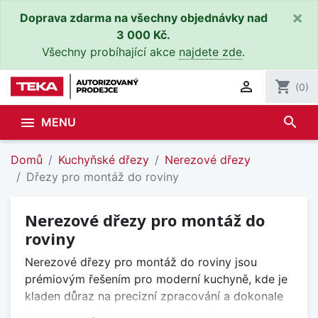
×
Doprava zdarma na všechny objednávky nad
3 000 Kč.
Všechny probíhající akce
najdete zde
.

shopping_cart
(0)
search

MENU
Domů
Kuchyňské dřezy
Nerezové dřezy
Dřezy pro montáž do roviny
Nerezové dřezy pro montáž do
roviny
Nerezové dřezy pro montáž do roviny jsou
prémiovým řešením pro moderní kuchyně, kde je
kladen důraz na precizní zpracování a dokonale
čistý vzhled. Dřez je osazen přesně v úrovni