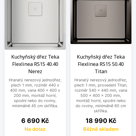
Kuchyňský dřez Teka
Kuchyňský dřez Teka
Flexlinea RS15 40.40
Flexlinea RS15 50.40
Nerez
Titan
Hranatý nerezový jednodřez,
Hranatý nerezový jednodřez,
plech 1 mm, rozměr 440 x
plech 1 mm, provedení Titan,
400 mm, vana 400 x 400 x
rozměr 540 x 440 mm, vana
200 mm, montáž horní,
500 x 400 x 200 mm,
spodní nebo do roviny,
montáž horní, spodní nebo
minimálně 45 cm skříňka.
do roviny, minimálně 60 cm
skříňka.
Cena
Cena
6 690 Kč
18 990 Kč
Na dotaz
Běžně skladem