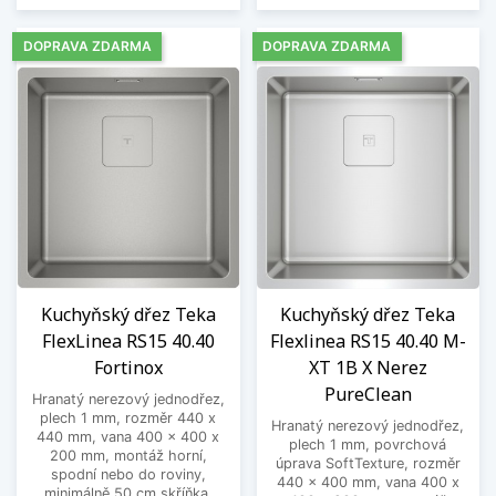
DOPRAVA ZDARMA
DOPRAVA ZDARMA
Kuchyňský dřez Teka
Kuchyňský dřez Teka
FlexLinea RS15 40.40
Flexlinea RS15 40.40 M-
Fortinox
XT 1B X Nerez
PureClean
Hranatý nerezový jednodřez,
plech 1 mm, rozměr 440 x
Hranatý nerezový jednodřez,
440 mm, vana 400 x 400 x
plech 1 mm, povrchová
200 mm, montáž horní,
úprava SoftTexture, rozměr
spodní nebo do roviny,
440 x 400 mm, vana 400 x
minimálně 50 cm skříňka.