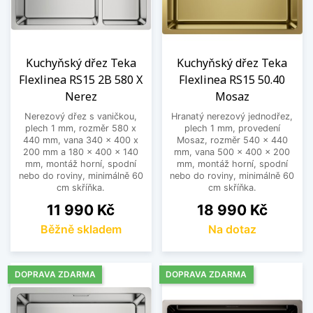
Kuchyňský dřez Teka
Kuchyňský dřez Teka
Flexlinea RS15 2B 580 X
Flexlinea RS15 50.40
Nerez
Mosaz
Nerezový dřez s vaničkou,
Hranatý nerezový jednodřez,
plech 1 mm, rozměr 580 x
plech 1 mm, provedení
440 mm, vana 340 x 400 x
Mosaz, rozměr 540 x 440
200 mm a 180 x 400 x 140
mm, vana 500 x 400 x 200
mm, montáž horní, spodní
mm, montáž horní, spodní
nebo do roviny, minimálně 60
nebo do roviny, minimálně 60
cm skříňka.
cm skříňka.
Cena
Cena
11 990 Kč
18 990 Kč
Běžně skladem
Na dotaz
DOPRAVA ZDARMA
DOPRAVA ZDARMA