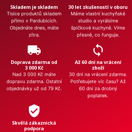
Skladem je skladem
30 let zkušeností v oboru
Tisíce produktů skladem
Máme vlastní kuchyňské
přímo v Pardubicích.
studio a vyrábíme
Objednáte dnes, máte
špičkové kuchyně. Víme
zítra.
přesně, co funguje.
local_shipping
sync
Doprava zdarma od
Až 60 dní na vrácení
3 000 Kč
zboží
Nad 3 000 Kč máte
30 dní na vrácení zdarma.
dopravu zdarma. Ostatní
Potřebujete víc času? Až
objednávky už od 79 Kč.
60 dní za drobný
poplatek.
verified_user
Skvělá zákaznická
podpora