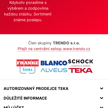
Kdykoliv poradíme s
výběrem a zodpovíme
každou otázku. Sortiment
známe poslepu.
Člen skupiny
TRENDO s.r.o.
Přejít na centrální eshop www.trendo.cz
AUTORIZOVANÝ PRODEJCE TEKA
DŮLEŽITÉ INFORMACE
MŮJ ÚČET