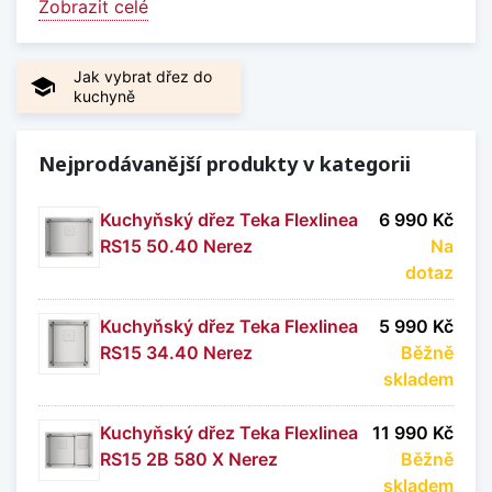
Zobrazit celé
pracovní desky bez vystupujících hran.
Tento typ montáže vytváří plynulý přechod mezi
Jak vybrat dřez do
school
dřezem a pracovní plochou a usnadňuje
kuchyně
každodenní údržbu.
Dokonale čistý vzhled kuchyně
Nejprodávanější produkty v kategorii
Montáž do roviny zajišťuje, že dřez nepřesahuje
Kuchyňský dřez Teka Flexlinea
6 990 Kč
nad pracovní desku ani není zapuštěn pod ni.
RS15 50.40 Nerez
Na
Výsledkem je elegantní, jednotný vzhled
dotaz
kuchyňské linky.
Pohodlná údržba pracovní plochy
Kuchyňský dřez Teka Flexlinea
5 990 Kč
Díky rovnému napojení lze nečistoty a tekutiny
RS15 34.40 Nerez
Běžně
snadno setřít přímo do dřezu. Pracovní deska se
skladem
tak udržuje rychle a bez zbytečných záhybů.
Kuchyňský dřez Teka Flexlinea
11 990 Kč
Odolný a hygienický materiál
RS15 2B 580 X Nerez
Běžně
Nerezová ocel je odolná vůči teplotám, vlhkosti i
skladem