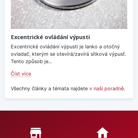
Excentrické ovládání výpusti
Excentrické ovládání výpusti je lanko a otočný
ovladač, kterým se otevírá/zavírá sítková výpusť.
Tento způsob je...
Číst více
Všechny články a témata najdete
v naší poradně
.
Proč nakupovat u nás?
store_mall_directory
home