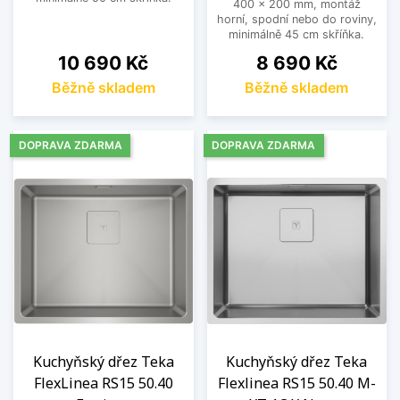
400 x 200 mm, montáž
horní, spodní nebo do roviny,
minimálně 45 cm skříňka.
Cena
Cena
10 690 Kč
8 690 Kč
Běžně skladem
Běžně skladem
DOPRAVA ZDARMA
DOPRAVA ZDARMA
Kuchyňský dřez Teka
Kuchyňský dřez Teka
FlexLinea RS15 50.40
Flexlinea RS15 50.40 M-