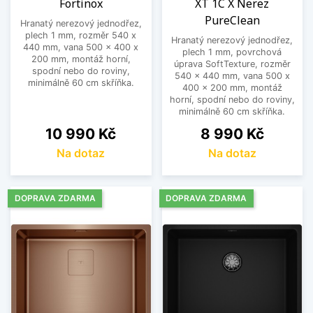
Fortinox
XT 1C X Nerez
PureClean
Hranatý nerezový jednodřez,
plech 1 mm, rozměr 540 x
Hranatý nerezový jednodřez,
440 mm, vana 500 x 400 x
plech 1 mm, povrchová
200 mm, montáž horní,
úprava SoftTexture, rozměr
spodní nebo do roviny,
540 x 440 mm, vana 500 x
minimálně 60 cm skříňka.
400 x 200 mm, montáž
horní, spodní nebo do roviny,
minimálně 60 cm skříňka.
Cena
Cena
10 990 Kč
8 990 Kč
Na dotaz
Na dotaz
DOPRAVA ZDARMA
DOPRAVA ZDARMA