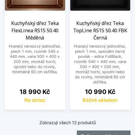
Kuchyňský dřez Teka
Kuchyňský dřez Teka
FlexLinea RS15 50.40
TopLine RS15 50.40 FBK
Měděná
Černá
Hranatý nerezový jednodřez,
Hranatý nerezový jednodřez,
plech 1 mm, rozměr 540 x
plech 1 mm, speciální černý
440 mm, vana 500 x 400 x
povlak - edice FullBlack,
200 mm, montáž horní,
rozměr 540 x 440 mm, vana
spodní nebo do roviny,
500 x 400 x 200 mm,
minimálně 60 cm skříňka.
montáž horní, spodní nebo
do roviny, minimálně 60 cm
skříňka.
Cena
Cena
18 990 Kč
10 990 Kč
Na dotaz
Běžně skladem
Zobrazuji všech 12 produktů