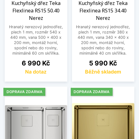
Kuchyňský dřez Teka
Kuchyňský dřez Teka
Flexlinea RS15 50.40
Flexlinea RS15 34.40
Nerez
Nerez
Hranatý nerezový jednodřez,
Hranatý nerezový jednodřez,
plech 1 mm, rozměr 540 x
plech 1 mm, rozměr 380 x
440 mm, vana 500 x 400 x
440 mm, vana 340 x 400 x
200 mm, montáž horní,
200 mm, montáž horní,
spodní nebo do roviny,
spodní nebo do roviny,
minimálně 60 cm skříňka.
minimálně 40 cm skříňka.
Cena
Cena
6 990 Kč
5 990 Kč
Na dotaz
Běžně skladem
DOPRAVA ZDARMA
DOPRAVA ZDARMA