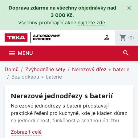
×
Doprava zdarma na všechny objednávky nad
3 000 Kč.
Všechny probíhající akce
najdete zde
.

shopping_cart
(0)
search

MENU
Domů
Zvýhodněné sety
Nerezový dřez + baterie
Bez odkapu + baterie
Nerezové jednodřezy s baterií
Nerezové jednodřezy s baterií představují
praktické řešení pro kuchyně, kde je kladen důraz
na jednoduchost, funkčnost a snadnou údržbu.
Kombinace dřezu a baterie v jednom setu
Zobrazit celé
zajišťuje vzájemnou kompatibilitu a usnadňuje