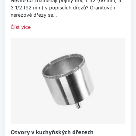
Nevíte co znamenají pojmy 6/4, 1 1/2 (60 mm) a
3 1/2 (92 mm) v popiscích dřezů? Granitové i
nerezové dřezy se...
Číst více
Otvory v kuchyňských dřezech