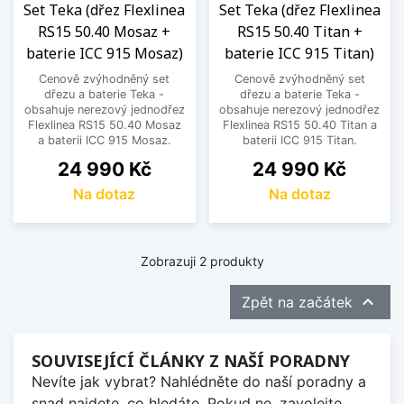
Vhodné do různých typů kuchyní
Set Teka (dřez Flexlinea
Set Teka (dřez Flexlinea
RS15 50.40 Mosaz +
RS15 50.40 Titan +
Díky jednoduchému designu se nerezové
baterie ICC 915 Mosaz)
baterie ICC 915 Titan)
jednodřezy s baterií hodí do moderních i
klasických kuchyní. Snadno je sladíte s ostatními
Cenově zvýhodněný set
Cenově zvýhodněný set
dřezu a baterie Teka -
dřezu a baterie Teka -
kuchyňskými spotřebiči i doplňky.
obsahuje nerezový jednodřez
obsahuje nerezový jednodřez
Flexlinea RS15 50.40 Mosaz
Flexlinea RS15 50.40 Titan a
Vyberte si nerezový jednodřez s baterií, který
a baterii ICC 915 Mosaz.
baterii ICC 915 Titan.
nabídne praktické řešení, dlouhou životnost a
Cena
Cena
24 990 Kč
24 990 Kč
pohodlné používání v každodenním provozu
Na dotaz
Na dotaz
kuchyně.
Zobrazit méně
Zobrazuji 2 produkty

Zpět na začátek
SOUVISEJÍCÍ ČLÁNKY Z NAŠÍ PORADNY
Nevíte jak vybrat? Nahlédněte do naší poradny a
snad najdete, co hledáte. Pokud ne, zavolejte