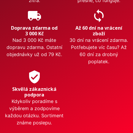
zítra.
přesně, co funguje.
local_shipping
sync
Doprava zdarma od
Až 60 dní na vrácení
3 000 Kč
zboží
Nad 3 000 Kč máte
30 dní na vrácení zdarma.
dopravu zdarma. Ostatní
Potřebujete víc času? Až
objednávky už od 79 Kč.
60 dní za drobný
poplatek.
verified_user
Skvělá zákaznická
podpora
Kdykoliv poradíme s
výběrem a zodpovíme
každou otázku. Sortiment
známe poslepu.