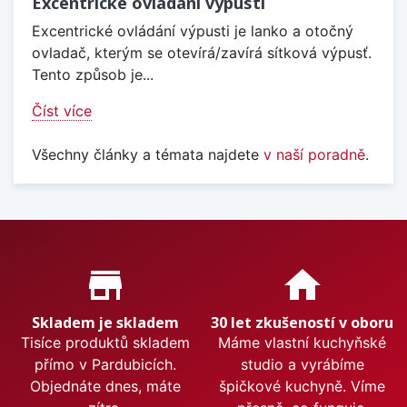
Excentrické ovládání výpusti
Excentrické ovládání výpusti je lanko a otočný
ovladač, kterým se otevírá/zavírá sítková výpusť.
Tento způsob je...
Číst více
Všechny články a témata najdete
v naší poradně
.
Proč nakupovat u nás?
store_mall_directory
home
Skladem je skladem
30 let zkušeností v oboru
Tisíce produktů skladem
Máme vlastní kuchyňské
přímo v Pardubicích.
studio a vyrábíme
Objednáte dnes, máte
špičkové kuchyně. Víme