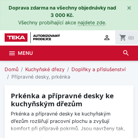
×
Doprava zdarma na všechny objednávky nad
3 000 Kč.
Všechny probíhající akce
najdete zde
.

shopping_cart
(0)
search

MENU
Domů
Kuchyňské dřezy
Doplňky a příslušenství
Přípravné desky, prkénka
Prkénka a přípravné desky ke
kuchyňským dřezům
Prkénka a přípravné desky ke kuchyňským
dřezům rozšiřují pracovní plochu a zvyšují
komfort při přípravě pokrmů. Jsou navrženy tak,
aby přesně pasovaly na konkrétní typy dřezů a