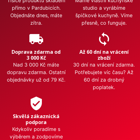
Tisíce produktů skladem
Máme vlastní kuchyňské
přímo v Pardubicích.
studio a vyrábíme
Objednáte dnes, máte
špičkové kuchyně. Víme
zítra.
přesně, co funguje.
local_shipping
sync
Doprava zdarma od
Až 60 dní na vrácení
3 000 Kč
zboží
Nad 3 000 Kč máte
30 dní na vrácení zdarma.
dopravu zdarma. Ostatní
Potřebujete víc času? Až
objednávky už od 79 Kč.
60 dní za drobný
poplatek.
verified_user
Skvělá zákaznická
podpora
Kdykoliv poradíme s
výběrem a zodpovíme