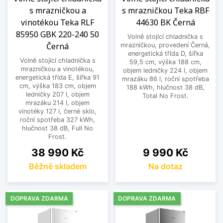
s mrazničkou a
s mrazničkou Teka RBF
vinotékou Teka RLF
44630 BK Černá
85950 GBK 220-240 50
Volně stojící chladnička s
Černá
mrazničkou, provedení Černá,
energetická třída D, šířka
Volně stojící chladnička s
59,5 cm, výška 188 cm,
mrazničkou a vinotékou,
objem ledničky 224 l, objem
energetická třída E, šířka 91
mrazáku 86 l, roční spotřeba
cm, výška 183 cm, objem
188 kWh, hlučnost 38 dB,
ledničky 207 l, objem
Total No Frost.
mrazáku 214 l, objem
vinotéky 127 l, černé sklo,
roční spotřeba 327 kWh,
hlučnost 38 dB, Full No
Frost.
Cena
Cena
38 990 Kč
9 990 Kč
Běžně skladem
Na dotaz
DOPRAVA ZDARMA
DOPRAVA ZDARMA