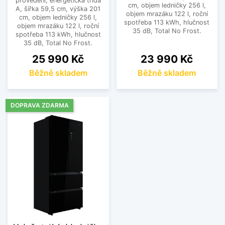
provedení, energetická třída
cm, objem ledničky 256 l,
A, šířka 59,5 cm, výška 201
objem mrazáku 122 l, roční
cm, objem ledničky 256 l,
spotřeba 113 kWh, hlučnost
objem mrazáku 122 l, roční
35 dB, Total No Frost.
spotřeba 113 kWh, hlučnost
35 dB, Total No Frost.
Cena
Cena
25 990 Kč
23 990 Kč
Běžně skladem
Běžně skladem
DOPRAVA ZDARMA