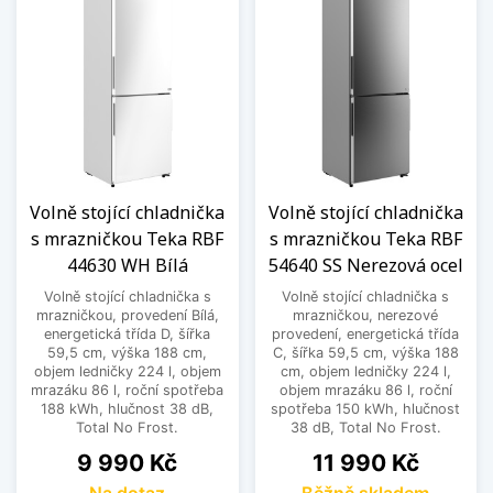
Volně stojící chladnička
Volně stojící chladnička
s mrazničkou Teka RBF
s mrazničkou Teka RBF
44630 WH Bílá
54640 SS Nerezová ocel
Volně stojící chladnička s
Volně stojící chladnička s
mrazničkou, provedení Bílá,
mrazničkou, nerezové
energetická třída D, šířka
provedení, energetická třída
59,5 cm, výška 188 cm,
C, šířka 59,5 cm, výška 188
objem ledničky 224 l, objem
cm, objem ledničky 224 l,
mrazáku 86 l, roční spotřeba
objem mrazáku 86 l, roční
188 kWh, hlučnost 38 dB,
spotřeba 150 kWh, hlučnost
Total No Frost.
38 dB, Total No Frost.
Cena
Cena
9 990 Kč
11 990 Kč
Na dotaz
Běžně skladem