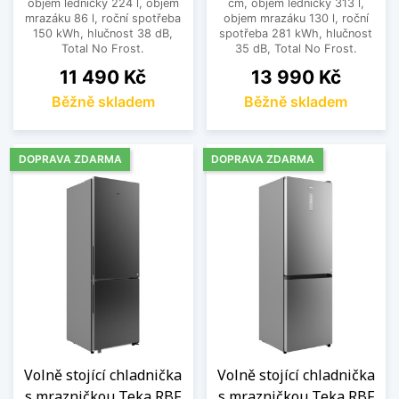
objem ledničky 224 l, objem
cm, objem ledničky 313 l,
mrazáku 86 l, roční spotřeba
objem mrazáku 130 l, roční
150 kWh, hlučnost 38 dB,
spotřeba 281 kWh, hlučnost
Total No Frost.
35 dB, Total No Frost.
Cena
Cena
11 490 Kč
13 990 Kč
Běžně skladem
Běžně skladem
DOPRAVA ZDARMA
DOPRAVA ZDARMA
Volně stojící chladnička
Volně stojící chladnička
s mrazničkou Teka RBF
s mrazničkou Teka RBF