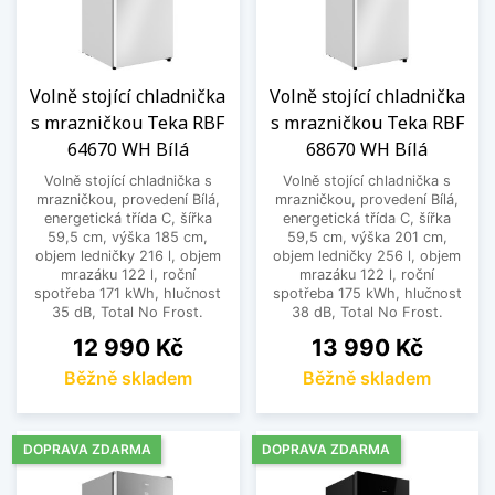
Volně stojící chladnička
Volně stojící chladnička
s mrazničkou Teka RBF
s mrazničkou Teka RBF
64670 WH Bílá
68670 WH Bílá
Volně stojící chladnička s
Volně stojící chladnička s
mrazničkou, provedení Bílá,
mrazničkou, provedení Bílá,
energetická třída C, šířka
energetická třída C, šířka
59,5 cm, výška 185 cm,
59,5 cm, výška 201 cm,
objem ledničky 216 l, objem
objem ledničky 256 l, objem
mrazáku 122 l, roční
mrazáku 122 l, roční
spotřeba 171 kWh, hlučnost
spotřeba 175 kWh, hlučnost
35 dB, Total No Frost.
38 dB, Total No Frost.
Cena
Cena
12 990 Kč
13 990 Kč
Běžně skladem
Běžně skladem
DOPRAVA ZDARMA
DOPRAVA ZDARMA