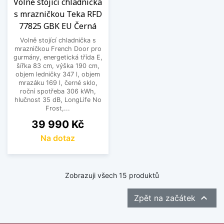
Volně stojící chladnička
s mrazničkou Teka RFD
77825 GBK EU Černá
Volně stojící chladnička s
mrazničkou French Door pro
gurmány, energetická třída E,
šířka 83 cm, výška 190 cm,
objem ledničky 347 l, objem
mrazáku 169 l, černé sklo,
roční spotřeba 306 kWh,
hlučnost 35 dB, LongLife No
Frost,...
Cena
39 990 Kč
Na dotaz
Zobrazuji všech 15 produktů

Zpět na začátek