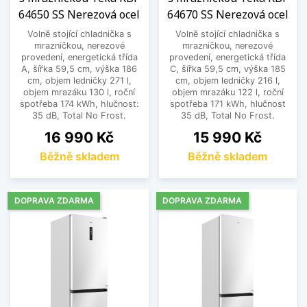
64650 SS Nerezová ocel
64670 SS Nerezová ocel
Volně stojící chladnička s
Volně stojící chladnička s
mrazničkou, nerezové
mrazničkou, nerezové
provedení, energetická třída
provedení, energetická třída
A, šířka 59,5 cm, výška 186
C, šířka 59,5 cm, výška 185
cm, objem ledničky 271 l,
cm, objem ledničky 216 l,
objem mrazáku 130 l, roční
objem mrazáku 122 l, roční
spotřeba 174 kWh, hlučnost:
spotřeba 171 kWh, hlučnost
35 dB, Total No Frost.
35 dB, Total No Frost.
Cena
Cena
16 990 Kč
15 990 Kč
Běžně skladem
Běžně skladem
DOPRAVA ZDARMA
DOPRAVA ZDARMA