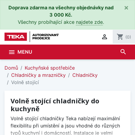
×
Doprava zdarma na všechny objednávky nad
3 000 Kč.
Všechny probíhající akce
najdete zde
.

shopping_cart
(0)
search

MENU
Domů
Kuchyňské spotřebiče
Chladničky a mrazničky
Chladničky
Volně stojící
Volně stojící chladničky do
kuchyně
Volně stojící chladničky Teka nabízejí maximální
flexibilitu při umístění a jsou vhodné do různých
typů kuchyní i domácností. Instalace je velmi