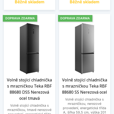
Běžně skladem
Běžně skladem
DOPRAVA ZDARMA
DOPRAVA ZDARMA
Volně stojící chladnička
Volně stojící chladnička
s mrazničkou Teka RBF
s mrazničkou Teka RBF
88680 DSS Nerezová
88680 SS Nerezová ocel
ocel tmavá
Volně stojící chladnička s
mrazničkou, nerezové
Volně stojící chladnička s
provedení, energetická třída
mrazničkou, tmavé nerezové
A, šířka 59,5 cm, výška 201