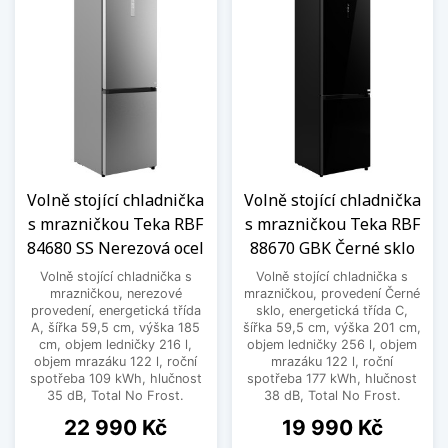
Volně stojící chladnička
Volně stojící chladnička
s mrazničkou Teka RBF
s mrazničkou Teka RBF
84680 SS Nerezová ocel
88670 GBK Černé sklo
Volně stojící chladnička s
Volně stojící chladnička s
mrazničkou, nerezové
mrazničkou, provedení Černé
provedení, energetická třída
sklo, energetická třída C,
A, šířka 59,5 cm, výška 185
šířka 59,5 cm, výška 201 cm,
cm, objem ledničky 216 l,
objem ledničky 256 l, objem
objem mrazáku 122 l, roční
mrazáku 122 l, roční
spotřeba 109 kWh, hlučnost
spotřeba 177 kWh, hlučnost
35 dB, Total No Frost.
38 dB, Total No Frost.
Cena
Cena
22 990 Kč
19 990 Kč