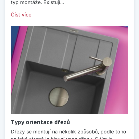
typ montáže. Existují...
Číst více
Typy orientace dřezů
Dřezy se montují na několik způsobů, podle toho
na jaké straně je hlavní vana dřezu. S tím je