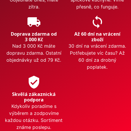
zítra.
přesně, co funguje.
local_shipping
sync
Doprava zdarma od
Až 60 dní na vrácení
3 000 Kč
zboží
Nad 3 000 Kč máte
30 dní na vrácení zdarma.
dopravu zdarma. Ostatní
Potřebujete víc času? Až
objednávky už od 79 Kč.
60 dní za drobný
poplatek.
verified_user
Skvělá zákaznická
podpora
Kdykoliv poradíme s
výběrem a zodpovíme
každou otázku. Sortiment
známe poslepu.