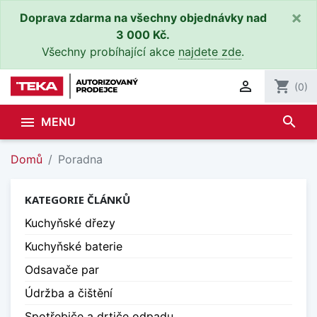
×
Doprava zdarma na všechny objednávky nad
3 000 Kč.
Všechny probíhající akce
najdete zde
.

shopping_cart
(0)
search

MENU
Domů
Poradna
KATEGORIE ČLÁNKŮ
Kuchyňské dřezy
Kuchyňské baterie
Odsavače par
Údržba a čištění
Spotřebiče a drtiče odpadu