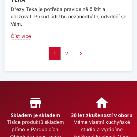
Dřezy Teka je potřeba pravidelně čištit a
udržovat. Pokud údržbu nezanedbáte, odvděčí se
Vám.
Číst více
Další
1
2

Proč nakupovat u nás?
store_mall_directory
home
Skladem je skladem
30 let zkušeností v oboru
Tisíce produktů skladem
Máme vlastní kuchyňské
přímo v Pardubicích.
studio a vyrábíme
Objednáte dnes, máte
špičkové kuchyně. Víme