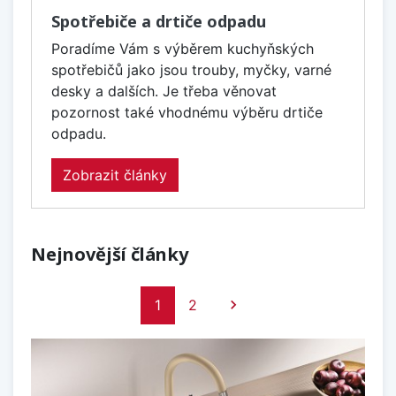
Spotřebiče a drtiče odpadu
Poradíme Vám s výběrem kuchyňských
spotřebičů jako jsou trouby, myčky, varné
desky a dalších. Je třeba věnovat
pozornost také vhodnému výběru drtiče
odpadu.
Zobrazit články
Nejnovější články
Další
1
2
