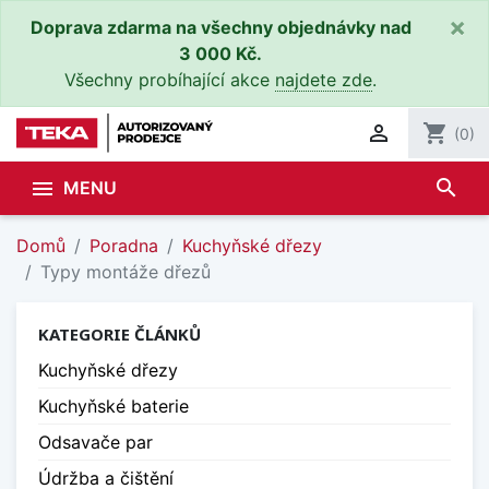
×
Doprava zdarma na všechny objednávky nad
3 000 Kč.
Všechny probíhající akce
najdete zde
.

shopping_cart
(0)
search

MENU
Domů
Poradna
Kuchyňské dřezy
Typy montáže dřezů
KATEGORIE ČLÁNKŮ
Kuchyňské dřezy
Kuchyňské baterie
Odsavače par
Údržba a čištění