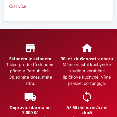
Číst více
Proč nakupovat u nás?
store_mall_directory
home
Skladem je skladem
30 let zkušeností v oboru
Tisíce produktů skladem
Máme vlastní kuchyňské
přímo v Pardubicích.
studio a vyrábíme
Objednáte dnes, máte
špičkové kuchyně. Víme
zítra.
přesně, co funguje.
local_shipping
sync
Doprava zdarma od
Až 60 dní na vrácení
3 000 Kč
zboží