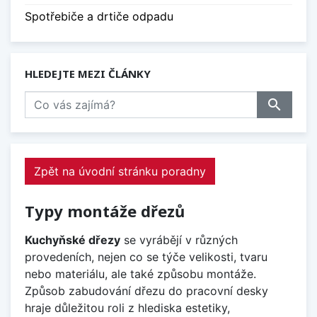
Spotřebiče a drtiče odpadu
HLEDEJTE MEZI ČLÁNKY
search
Zpět na úvodní stránku poradny
Typy montáže dřezů
Kuchyňské dřezy
se vyrábějí v různých
provedeních, nejen co se týče velikosti, tvaru
nebo materiálu, ale také způsobu montáže.
Způsob zabudování dřezu do pracovní desky
hraje důležitou roli z hlediska estetiky,