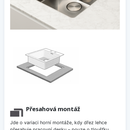
Přesahová montáž
Jde o variaci horní montáže, kdy dřez lehce
přesahuje pracovní desku – pouze o tloušťku