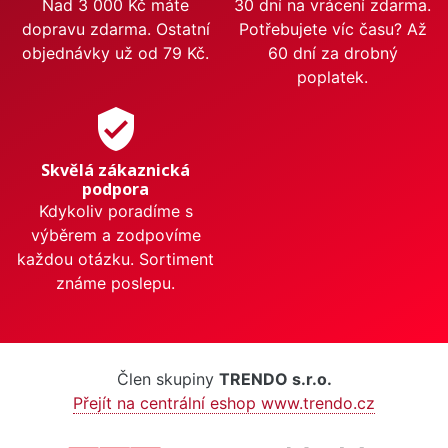
Nad 3 000 Kč máte
30 dní na vrácení zdarma.
dopravu zdarma. Ostatní
Potřebujete víc času? Až
objednávky už od 79 Kč.
60 dní za drobný
poplatek.
verified_user
Skvělá zákaznická
podpora
Kdykoliv poradíme s
výběrem a zodpovíme
každou otázku. Sortiment
známe poslepu.
Člen skupiny
TRENDO s.r.o.
Přejít na centrální eshop www.trendo.cz