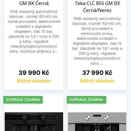
GM BK Černá
Teka CLC 855 GM BX
kuchyní, kde je kladen důraz na jednotný vzhled
Černá/Nerez
spotřebičů.
Plně vestavný automatický
kávovar, rozměr 60x45 cm,
Plně vestavný automatický
Komfortní ovládání a každodenní
černé provedení, elektronické
kávovar, rozměr 60x45 cm,
ovládání s digitálním
použití
černé provedení s
displejem, tlak 15 bar,
nerezovými prvky,
zásobník na 1,8 l vody a 200
elektronické ovládání s
Vestavné kávovary jsou navrženy s ohledem na
g kávy, regulace
digitálním displejem, tlak 15
pohodlné ovládání a snadnou údržbu. Přehledné
intenzity/teploty/množství
bar, zásobník na 1,8 l vody a
kávy, možnost přípravy z...
ovládací prvky a promyšlené funkce zajišťují
200 g kávy, regulace
intenzity/teploty/množství
jednoduchou obsluhu a maximální komfort při
kávy,...
přípravě kávy.
Cena
Cena
39 990 Kč
37 990 Kč
Vyberte si vestavný kávovar, který nabídne
Běžně skladem
Běžně skladem
špičkovou kávu, elegantní provedení a perfektní
integraci do vaší kuchyně.
DOPRAVA ZDARMA
DOPRAVA ZDARMA
Zobrazit méně