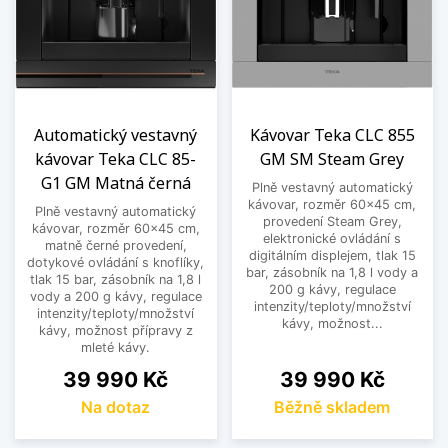
Automatický vestavný
Kávovar Teka CLC 855
kávovar Teka CLC 85-
GM SM Steam Grey
G1 GM Matná černá
Plně vestavný automatický
kávovar, rozměr 60x45 cm,
Plně vestavný automatický
provedení Steam Grey,
kávovar, rozměr 60x45 cm,
elektronické ovládání s
matně černé provedení,
digitálním displejem, tlak 15
dotykové ovládání s knoflíky,
bar, zásobník na 1,8 l vody a
tlak 15 bar, zásobník na 1,8 l
200 g kávy, regulace
vody a 200 g kávy, regulace
intenzity/teploty/množství
intenzity/teploty/množství
kávy, možnost...
kávy, možnost přípravy z
mleté kávy.
Cena
Cena
39 990 Kč
39 990 Kč
Na dotaz
Běžně skladem