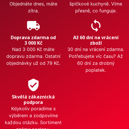
Objednáte dnes, máte
špičkové kuchyně. Víme
zítra.
přesně, co funguje.
local_shipping
sync
Doprava zdarma od
Až 60 dní na vrácení
3 000 Kč
zboží
Nad 3 000 Kč máte
30 dní na vrácení zdarma.
dopravu zdarma. Ostatní
Potřebujete víc času? Až
objednávky už od 79 Kč.
60 dní za drobný
poplatek.
verified_user
Skvělá zákaznická
podpora
Kdykoliv poradíme s
výběrem a zodpovíme
každou otázku. Sortiment