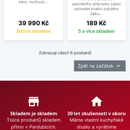
kávy, možnost...
speciálního přípravku zajistí
optimální kvalitu každého
šálku...
Cena
Cena
39 990 Kč
189 Kč
Běžně skladem
5 a více skladem
Zobrazuji všech 6 produktů

Zpět na začátek
Proč nakupovat u nás?
store_mall_directory
home
Skladem je skladem
30 let zkušeností v oboru
Tisíce produktů skladem
Máme vlastní kuchyňské
přímo v Pardubicích.
studio a vyrábíme