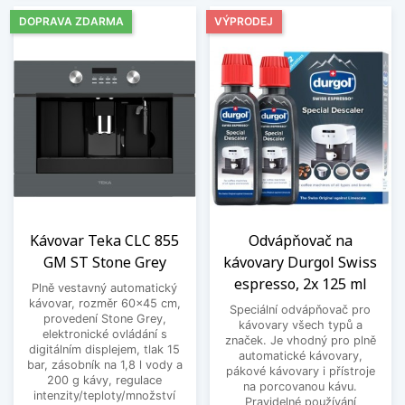
DOPRAVA ZDARMA
VÝPRODEJ
Kávovar Teka CLC 855
Odvápňovač na
GM ST Stone Grey
kávovary Durgol Swiss
espresso, 2x 125 ml
Plně vestavný automatický
kávovar, rozměr 60x45 cm,
Speciální odvápňovač pro
provedení Stone Grey,
kávovary všech typů a
elektronické ovládání s
značek. Je vhodný pro plně
digitálním displejem, tlak 15
automatické kávovary,
bar, zásobník na 1,8 l vody a
pákové kávovary i přístroje
200 g kávy, regulace
na porcovanou kávu.
intenzity/teploty/množství
Pravidelné používání