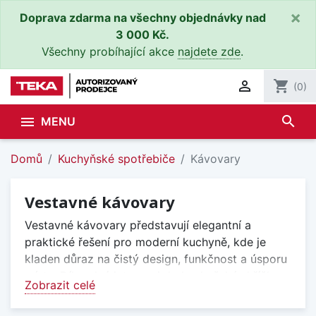
×
Doprava zdarma na všechny objednávky nad
3 000 Kč.
Všechny probíhající akce
najdete zde
.

shopping_cart
(0)
search

MENU
Domů
Kuchyňské spotřebiče
Kávovary
Vestavné kávovary
Vestavné kávovary představují elegantní a
praktické řešení pro moderní kuchyně, kde je
kladen důraz na čistý design, funkčnost a úsporu
místa. Díky plné integraci do kuchyňské skříňky
Zobrazit celé
působí nenápadně a nenarušují celkový vzhled
kuchyňské linky.