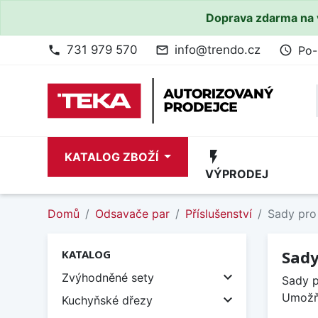
Doprava zdarma na 
731 979 570
info@trendo.cz
Po-
phone
mail_outline
access_time
flash_on
KATALOG ZBOŽÍ
VÝPRODEJ
Domů
Odsavače par
Příslušenství
Sady pro 
Sady
KATALOG

Zvýhodněné sety
Sady p
Umožňu

Kuchyňské dřezy