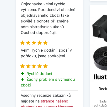
Objednávka velmi rychle
vyřízena. Poradenství ohledně
objednávaného zboží také
skvělé a ochota při změně
administrativních úkonů.
Obchod doporučuji.





Velmi rychlé dodání, zboží v
pořádku, jsme spokojeni.





add
Rychlé dodání
add
Žádný problém s výměnou
zboží
Reci
Všechny recenze zákazníků
najdete na
stránce našeho
Sada
recirkulač
obchodu na serveru Heurece
.