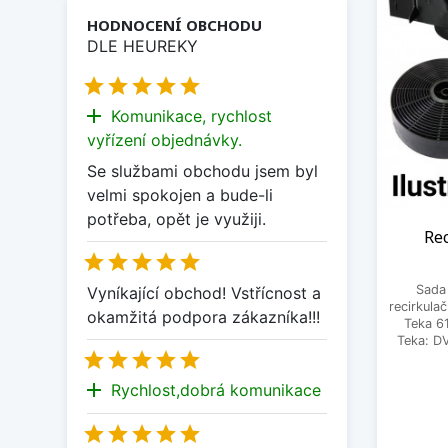
HODNOCENÍ OBCHODU
DLE HEUREKY





add
Komunikace, rychlost
vyřízení objednávky.
Se službami obchodu jsem byl
velmi spokojen a bude-li
potřeba, opět je využiji.
Rec





Sada
Vyníkající obchod! Vstřícnost a
recirkula
okamžitá podpora zákazníka!!!
Teka 6
Teka: D





add
Rychlost,dobrá komunikace




