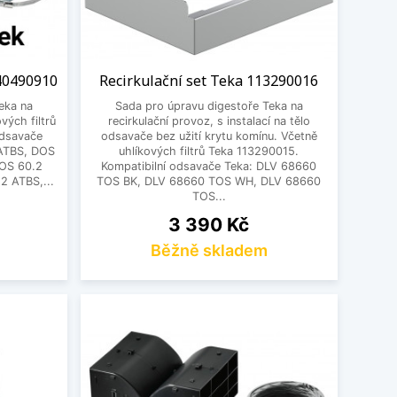
 40490910
Recirkulační set Teka 113290016
eka na
Sada pro úpravu digestoře Teka na
vých filtrů
recirkulační provoz, s instalací na tělo
odsavače
odsavače bez užití krytu komínu. Včetně
 ATBS, DOS
uhlíkových filtrů Teka 113290015.
OS 60.2
Kompatibilní odsavače Teka: DLV 68660
 ATBS,...
TOS BK, DLV 68660 TOS WH, DLV 68660
TOS...
Cena
3 390 Kč
Běžně skladem