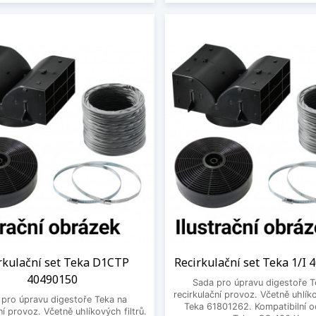
rkulační set Teka D1CTP
Recirkulační set Teka 1/I
40490150
Sada pro úpravu digestoře T
recirkulační provoz. Včetně uhlíko
 pro úpravu digestoře Teka na
Teka 61801262. Kompatibilní 
ní provoz. Včetně uhlíkových filtrů.