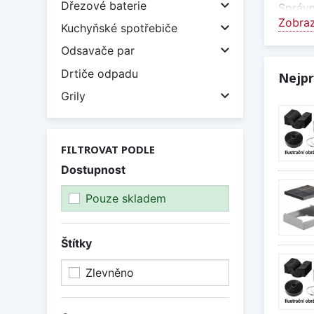

Dřezové baterie
Správn
Zobraz

Kuchyňské spotřebiče
Odta

Odsavače par
Odtaho
Drtiče odpadu
pachů 
Nejpr

Grily
Reci
Recirk
uhlíko
FILTROVAT PODLE
Kompa
Dostupnost
Sady j
Pouze skladem
instal
Vybert
Štítky
prostře
Zlevněno
Zobraz