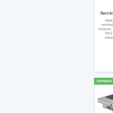
Recirk
Sada
recirku
korpusu. 
filtr
odsa
DOPRAVA