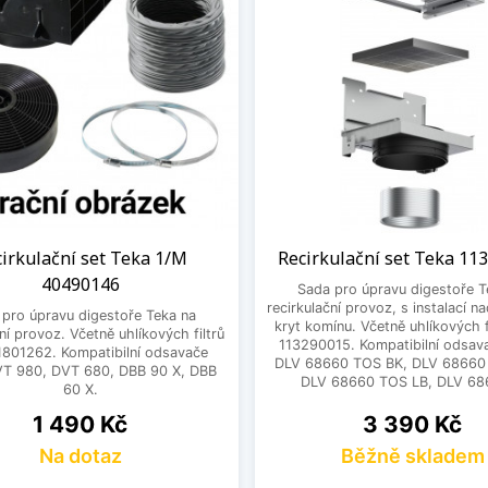
irkulační set Teka 1/M
Recirkulační set Teka 11
40490146
Sada pro úpravu digestoře T
recirkulační provoz, s instalací n
 pro úpravu digestoře Teka na
kryt komínu. Včetně uhlíkových f
ční provoz. Včetně uhlíkových filtrů
113290015. Kompatibilní odsav
1801262. Kompatibilní odsavače
DLV 68660 TOS BK, DLV 68660
VT 980, DVT 680, DBB 90 X, DBB
DLV 68660 TOS LB, DLV 686
60 X.
Cena
Cena
1 490 Kč
3 390 Kč
Na dotaz
Běžně skladem