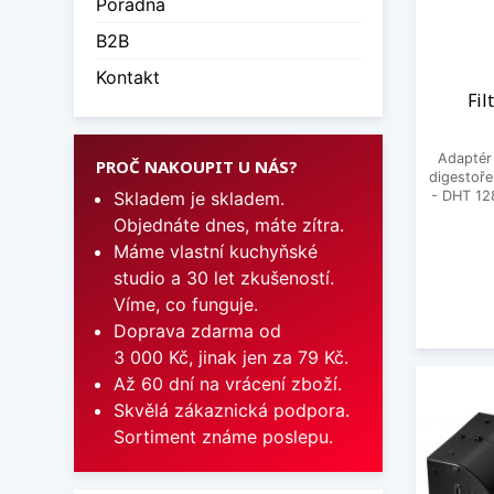
Poradna
B2B
Kontakt
Fil
Adaptér 
PROČ NAKOUPIT U NÁS?
digestoře
Skladem je skladem.
- DHT 12
Objednáte dnes, máte zítra.
Máme vlastní kuchyňské
studio a 30 let zkušeností.
Víme, co funguje.
Doprava zdarma od
3 000 Kč, jinak jen za 79 Kč.
Až 60 dní na vrácení zboží.
Skvělá zákaznická podpora.
Sortiment známe poslepu.