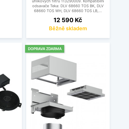
uhlíkových filtrů 113290009. Kompatibilní
odsavače Teka: DLV 68660 TOS BK, DLV
68660 TOS WH, DLV 68660 TOS LB,...
Cena
12 590 Kč
Běžně skladem
DOPRAVA ZDARMA