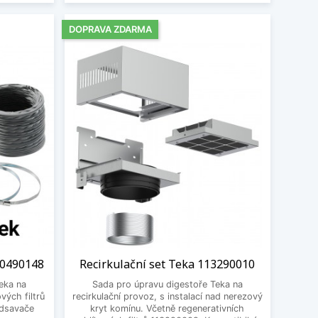
DOPRAVA ZDARMA
 40490148
Recirkulační set Teka 113290010
eka na
Sada pro úpravu digestoře Teka na
vých filtrů
recirkulační provoz, s instalací nad nerezový
odsavače
kryt komínu. Včetně regenerativních