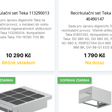
ulační set Teka 113290013
Recirkulační set Teka
40490147
 pro úpravu digestoře Teka na
lační provoz, s instalací do soklu
Sada pro úpravu digestoře T
Včetně regenerativních uhlíkových
recirkulační provoz. Včetně uhlíko
ů Teka 113290014. Kompatibilní
Teka 61801262. Kompatibilní 
vače Teka: FIH 16760 TOS BK.
Teka: DG 980 XG, DG 680 XG, 
NC 680 X, PERFECTA4 DLH 985 
986 BK, DVI 98-G1 EOS 
Cena
Cena
10 290 Kč
1 790 Kč
Běžně skladem
Na dotaz
 ZDARMA
DOPRAVA ZDARMA