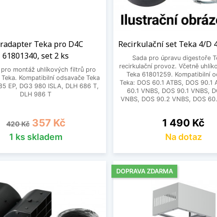
tradapter Teka pro D4C
Recirkulační set Teka 4/D
61801340, set 2 ks
Sada pro úpravu digestoře T
recirkulační provoz. Včetně uhlíko
pro montáž uhlíkových filtrů pro
Teka 61801259. Kompatibilní 
 Teka. Kompatibilní odsavače Teka
Teka: DOS 60.1 ATBS, DOS 90.1
85 EP, DG3 980 ISLA, DLH 686 T,
60.1 VNBS, DOS 90.1 VNBS, D
DLH 986 T
VNBS, DOS 90.2 VNBS, DOS 60.2
Běžná cena
Cena
Cena
357 Kč
1 490 Kč
420 Kč
1 ks skladem
Na dotaz
DOPRAVA ZDARMA