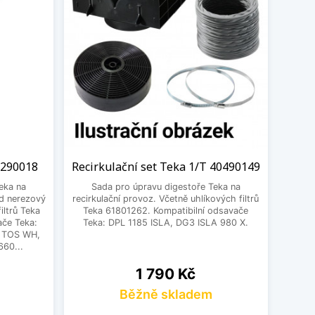
3290018
Recirkulační set Teka 1/T 40490149
eka na
Sada pro úpravu digestoře Teka na
ad nerezový
recirkulační provoz. Včetně uhlíkových filtrů
iltrů Teka
Teka 61801262. Kompatibilní odsavače
ače Teka:
Teka: DPL 1185 ISLA, DG3 ISLA 980 X.
 TOS WH,
60...
Cena
1 790 Kč
Běžně skladem