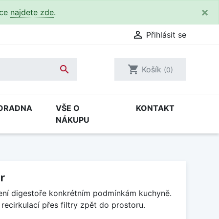
×
kce
najdete zde
.

Přihlásit se

shopping_cart
Košík
(0)
ORADNA
VŠE O
KONTAKT
NÁKUPU
r
bení digestoře konkrétním podmínkám kuchyně.
cirkulací přes filtry zpět do prostoru.