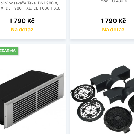
Teka: CC 480 X.
bilní odsavače Teka: DSJ 980 X,
 X, DLH 986 T XB, DLH 686 T XB.
Cena
Cena
1 790 Kč
1 790 Kč
Na dotaz
Na dotaz
 ZDARMA