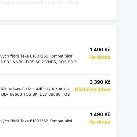
 odstranění pachů i par při vaření.
nkovní odvod. Zajišťují přímé odvádění par a
1 490 Kč
hové potrubí. Vzduch je filtrován přes
ových filtrů Teka 61801259.Kompatibilní
Na dotaz
OS 90.1 VNBS, DOS 60.2 VNBS, DOS 90.2
3 390 Kč
ů par. Při výběru je důležité zohlednit způsob
 tělo odsavače bez užití krytu komínu.
Běžně skladem
ka: DLV 68660 TOS BK, DLV 68660 TOS
zajistí správnou funkci digestoře a komfortní
1 490 Kč
ových filtrů Teka 61801262.Kompatibilní
Na dotaz