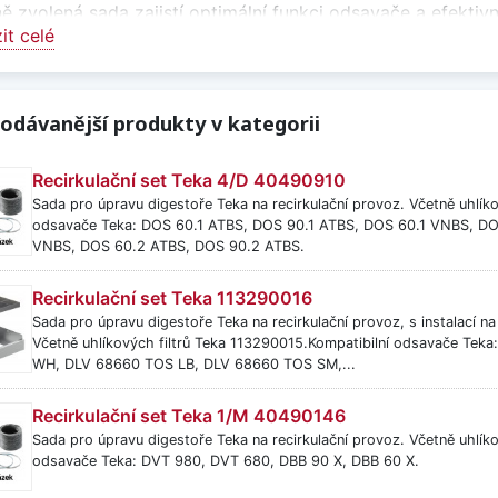
ě zvolená sada zajistí optimální funkci odsavače a efektivní
it celé
h vzduchu mimo místnost
vé sady jsou určeny pro kuchyně s možností napojení na ve
mimo obytný prostor.
odávanější produkty v kategorii
rkulace bez nutnosti odtahu
Recirkulační set Teka 4/D 40490910
ulační sady umožňují provoz odsavače bez napojení na odta
Sada pro úpravu digestoře Teka na recirkulační provoz. Včetně uhlík
vé filtry a vracen zpět do kuchyně.
odsavače Teka: DOS 60.1 ATBS, DOS 90.1 ATBS, DOS 60.1 VNBS, D
VNBS, DOS 60.2 ATBS, DOS 90.2 ATBS.
tibilita s odsavači par
Recirkulační set Teka 113290016
sou navrženy tak, aby odpovídaly konkrétním typům odsavač
Sada pro úpravu digestoře Teka na recirkulační provoz, s instalací na
ace i požadovaný režim provozu.
Včetně uhlíkových filtrů Teka 113290015.Kompatibilní odsavače Te
WH, DLV 68660 TOS LB, DLV 68660 TOS SM,...
e si sadu pro odtah nebo recirkulaci k odsavači par, která 
dí při vaření.
Recirkulační set Teka 1/M 40490146
Sada pro úpravu digestoře Teka na recirkulační provoz. Včetně uhlík
it méně
odsavače Teka: DVT 980, DVT 680, DBB 90 X, DBB 60 X.