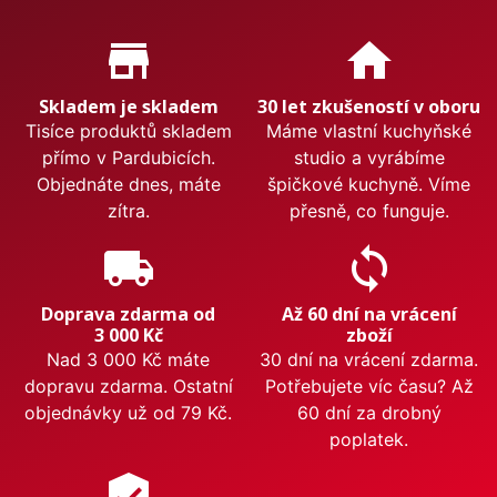
Proč nakupovat u nás?
store_mall_directory
home
Skladem je skladem
30 let zkušeností v oboru
Tisíce produktů skladem
Máme vlastní kuchyňské
přímo v Pardubicích.
studio a vyrábíme
Objednáte dnes, máte
špičkové kuchyně. Víme
zítra.
přesně, co funguje.
local_shipping
sync
Doprava zdarma od
Až 60 dní na vrácení
3 000 Kč
zboží
Nad 3 000 Kč máte
30 dní na vrácení zdarma.
dopravu zdarma. Ostatní
Potřebujete víc času? Až
objednávky už od 79 Kč.
60 dní za drobný
poplatek.
verified_user