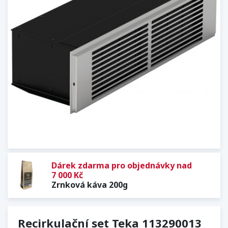
Dárek zdarma pro objednávky nad
7 000 Kč
Zrnková káva 200g
Recirkulační set Teka 113290013