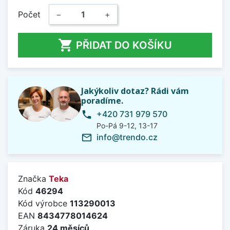
Počet
−
+

PŘIDAT DO KOŠÍKU
Jakýkoliv dotaz? Rádi vám
poradíme.
+420 731 979 570
phone
Po-Pá 9-12, 13-17
info@trendo.cz
mail_outline
Značka
Teka
Kód
46294
Kód výrobce
113290013
EAN
8434778014624
Záruka
24 měsíců