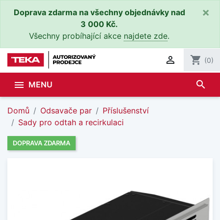
×
Doprava zdarma na všechny objednávky nad
3 000 Kč.
Všechny probíhající akce
najdete zde
.

shopping_cart
(0)
search

MENU
Domů
Odsavače par
Příslušenství
Sady pro odtah a recirkulaci
DOPRAVA ZDARMA