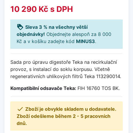
10 290 Kč
s DPH
loyalty
Sleva 3 % na všechny větší
objednávky!
Objednejte alespoň za 8 000
Kč a v košíku zadejte kód
MINUS3
.
Sada pro úpravu digestoře Teka na recirkulační
provoz, s instalací do soklu korpusu. Včetně
regenerativních uhlíkových filtrů Teka 113290014.
Kompatibilní odsavače Teka:
FIH 16760 TOS BK.

Zboží je obvykle skladem u dodavatele.
Zboží odešleme během 2 - 5 pracovních
dnů.