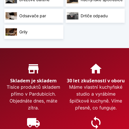
Odsavače par
Drtiče odpadu
Grily
Proč nakupovat u nás?
store_mall_directory
home
Skladem je skladem
30 let zkušeností v oboru
Tisíce produktů skladem
Máme vlastní kuchyňské
přímo v Pardubicích.
studio a vyrábíme
Objednáte dnes, máte
špičkové kuchyně. Víme
zítra.
přesně, co funguje.
local_shipping
sync