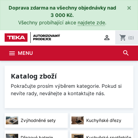
×
Doprava zdarma na všechny objednávky nad
3 000 Kč.
Všechny probíhající akce
najdete zde
.

shopping_cart
(0)
search

MENU
Katalog zboží
Pokračujte prosím výběrem kategorie. Pokud si
nevíte rady, neváhejte a kontaktujte nás.
Zvýhodněné sety
Kuchyňské dřezy
Dřezové baterie
Kuchyňské spotřebiče