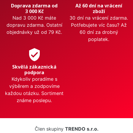
Doprava zdarma od
Až 60 dní na vrácení
3 000 Kč
zboží
Nad 3 000 Kč máte
30 dní na vrácení zdarma.
dopravu zdarma. Ostatní
Potřebujete víc času? Až
objednávky už od 79 Kč.
60 dní za drobný
poplatek.
verified_user
Skvělá zákaznická
podpora
Kdykoliv poradíme s
výběrem a zodpovíme
každou otázku. Sortiment
známe poslepu.
Člen skupiny
TRENDO s.r.o.