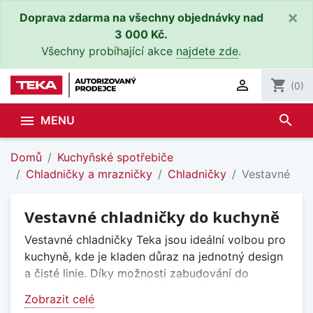
×
Doprava zdarma na všechny objednávky nad
3 000 Kč.
Všechny probíhající akce
najdete zde
.

shopping_cart
(0)
search

MENU
Domů
Kuchyňské spotřebiče
Chladničky a mrazničky
Chladničky
Vestavné
Vestavné chladničky do kuchyně
Vestavné chladničky Teka jsou ideální volbou pro
kuchyně, kde je kladen důraz na jednotný design
a čisté linie. Díky možnosti zabudování do
kuchyňské linky nenarušují vzhled interiéru a
Zobrazit celé
dokonale zapadají do celkového konceptu