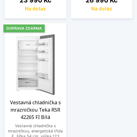
23 990 Kč
26 990 Kč
Na dotaz
Na dotaz
DOPRAVA ZDARMA
Vestavná chladnička s
mrazničkou Teka RSR
42265 FI Bílá
Vestavná chladnička s
mrazničkou, energetická třída
E, šířka 54 cm, výška 123