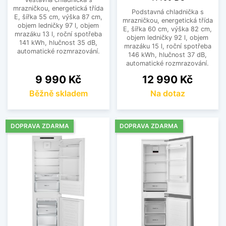
mrazničkou, energetická třída
Podstavná chladnička s
E, šířka 55 cm, výška 87 cm,
mrazničkou, energetická třída
objem ledničky 97 l, objem
E, šířka 60 cm, výška 82 cm,
mrazáku 13 l, roční spotřeba
objem ledničky 92 l, objem
141 kWh, hlučnost 35 dB,
mrazáku 15 l, roční spotřeba
automatické rozmrazování.
146 kWh, hlučnost 37 dB,
automatické rozmrazování.
Cena
Cena
9 990 Kč
12 990 Kč
Běžně skladem
Na dotaz
DOPRAVA ZDARMA
DOPRAVA ZDARMA