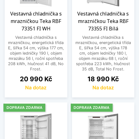
Vestavná chladnička s
Vestavná chladnička s
mrazničkou Teka RBF
mrazničkou Teka RBF
73351 FI WH
73355 FI Bílá
Vestavná chladnička s
Vestavná chladnička s
mrazničkou, energetická třída
mrazničkou, energetická třída
E, šířka 54 cm, výška 177 cm,
E, šířka 54 cm, výška 178
objem ledničky 190 l, objem
cm, objem ledničky 180 l,
mrazáku 56 l, roční spotřeba
objem mrazáku 68 l, roční
208 kWh, hlučnost 41 dB, No
spotřeba 223 kWh, hlučnost
Frost.
35 dB, Total No Frost.
Cena
Cena
20 990 Kč
18 990 Kč
Na dotaz
Na dotaz
DOPRAVA ZDARMA
DOPRAVA ZDARMA