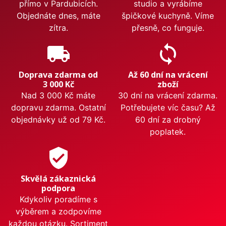
přímo v Pardubicích.
studio a vyrábíme
Objednáte dnes, máte
špičkové kuchyně. Víme
zítra.
přesně, co funguje.
local_shipping
sync
Doprava zdarma od
Až 60 dní na vrácení
3 000 Kč
zboží
Nad 3 000 Kč máte
30 dní na vrácení zdarma.
dopravu zdarma. Ostatní
Potřebujete víc času? Až
objednávky už od 79 Kč.
60 dní za drobný
poplatek.
verified_user
Skvělá zákaznická
podpora
Kdykoliv poradíme s
výběrem a zodpovíme
každou otázku. Sortiment