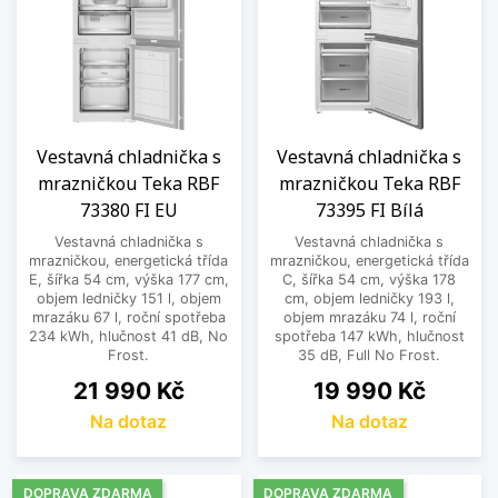
Vestavná chladnička s
Vestavná chladnička s
mrazničkou Teka RBF
mrazničkou Teka RBF
73380 FI EU
73395 FI Bílá
Vestavná chladnička s
Vestavná chladnička s
mrazničkou, energetická třída
mrazničkou, energetická třída
E, šířka 54 cm, výška 177 cm,
C, šířka 54 cm, výška 178
objem ledničky 151 l, objem
cm, objem ledničky 193 l,
mrazáku 67 l, roční spotřeba
objem mrazáku 74 l, roční
234 kWh, hlučnost 41 dB, No
spotřeba 147 kWh, hlučnost
Frost.
35 dB, Full No Frost.
Cena
Cena
21 990 Kč
19 990 Kč
Na dotaz
Na dotaz
DOPRAVA ZDARMA
DOPRAVA ZDARMA