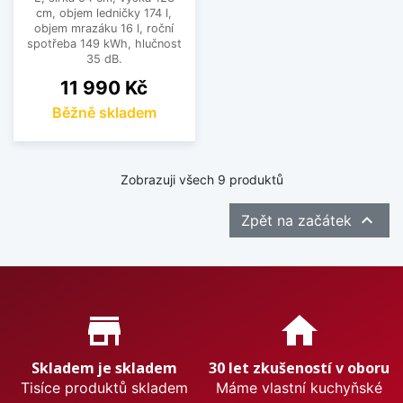
cm, objem ledničky 174 l,
objem mrazáku 16 l, roční
spotřeba 149 kWh, hlučnost
35 dB.
Cena
11 990 Kč
Běžně skladem
Zobrazuji všech 9 produktů

Zpět na začátek
Proč nakupovat u nás?
store_mall_directory
home
Skladem je skladem
30 let zkušeností v oboru
Tisíce produktů skladem
Máme vlastní kuchyňské