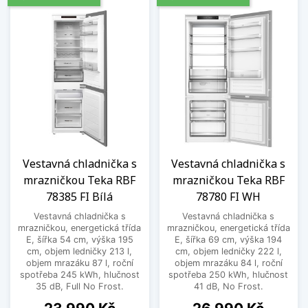
Vestavná chladnička s
Vestavná chladnička s
mrazničkou Teka RBF
mrazničkou Teka RBF
78385 FI Bílá
78780 FI WH
Vestavná chladnička s
Vestavná chladnička s
mrazničkou, energetická třída
mrazničkou, energetická třída
E, šířka 54 cm, výška 195
E, šířka 69 cm, výška 194
cm, objem ledničky 213 l,
cm, objem ledničky 222 l,
objem mrazáku 87 l, roční
objem mrazáku 84 l, roční
spotřeba 245 kWh, hlučnost
spotřeba 250 kWh, hlučnost
35 dB, Full No Frost.
41 dB, No Frost.
Cena
Cena