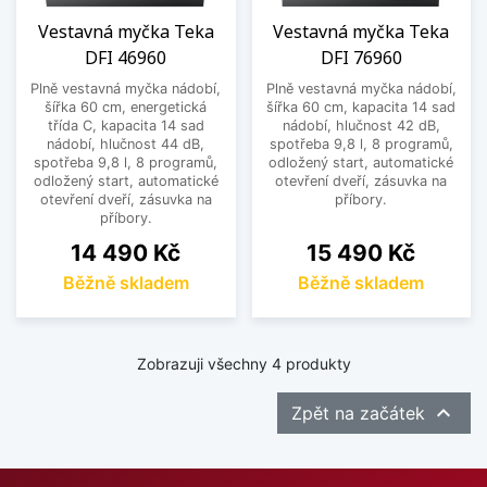
Vestavná myčka Teka
Vestavná myčka Teka
DFI 46960
DFI 76960
Plně vestavná myčka nádobí,
Plně vestavná myčka nádobí,
šířka 60 cm, energetická
šířka 60 cm, kapacita 14 sad
třída C, kapacita 14 sad
nádobí, hlučnost 42 dB,
nádobí, hlučnost 44 dB,
spotřeba 9,8 l, 8 programů,
spotřeba 9,8 l, 8 programů,
odložený start, automatické
odložený start, automatické
otevření dveří, zásuvka na
otevření dveří, zásuvka na
příbory.
příbory.
Cena
Cena
14 490 Kč
15 490 Kč
Běžně skladem
Běžně skladem
Zobrazuji všechny 4 produkty

Zpět na začátek