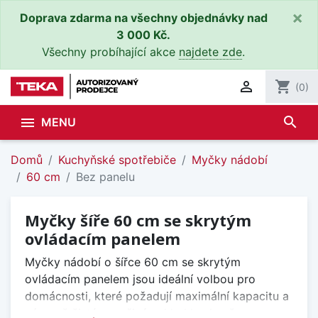
×
Doprava zdarma na všechny objednávky nad
3 000 Kč.
Všechny probíhající akce
najdete zde
.

shopping_cart
(0)
search

MENU
Domů
Kuchyňské spotřebiče
Myčky nádobí
60 cm
Bez panelu
Myčky šíře 60 cm se skrytým
ovládacím panelem
Myčky nádobí o šířce 60 cm se skrytým
ovládacím panelem jsou ideální volbou pro
domácnosti, které požadují maximální kapacitu a
zároveň čistý, nerušivý vzhled kuchyně.