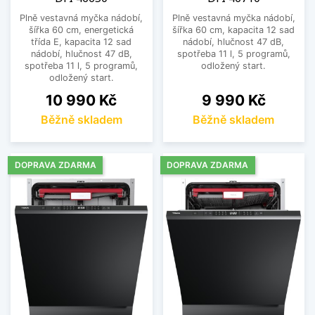
funkce
Plně vestavná myčka nádobí,
Plně vestavná myčka nádobí,
Myčky 60 cm se skrytým ovládáním nabízejí
šířka 60 cm, energetická
šířka 60 cm, kapacita 12 sad
třída E, kapacita 12 sad
nádobí, hlučnost 47 dB,
dostatek prostoru i pro větší rodiny. Disponují
nádobí, hlučnost 47 dB,
spotřeba 11 l, 5 programů,
stejnými funkcemi jako ostatní modely –
spotřeba 11 l, 5 programů,
odložený start.
odložený start.
úsporným provozem, tichým chodem a širokou
nabídkou programů.
Cena
Cena
10 990 Kč
9 990 Kč
Běžně skladem
Běžně skladem
Vyberte si myčku nádobí 60 cm se skrytým
ovládacím panelem, která nabídne velkou
kapacitu, elegantní vzhled a pohodlné
DOPRAVA ZDARMA
DOPRAVA ZDARMA
každodenní používání.
Zobrazit méně