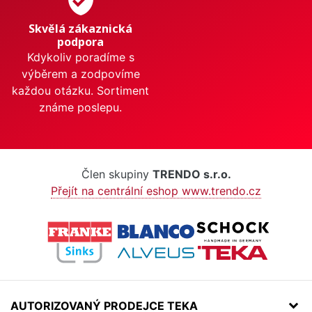
Skvělá zákaznická
podpora
Kdykoliv poradíme s
výběrem a zodpovíme
každou otázku. Sortiment
známe poslepu.
Člen skupiny
TRENDO s.r.o.
Přejít na centrální eshop www.trendo.cz
AUTORIZOVANÝ PRODEJCE TEKA