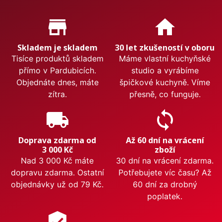
Proč nakupovat u nás?
store_mall_directory
home
Skladem je skladem
30 let zkušeností v oboru
Tisíce produktů skladem
Máme vlastní kuchyňské
přímo v Pardubicích.
studio a vyrábíme
Objednáte dnes, máte
špičkové kuchyně. Víme
zítra.
přesně, co funguje.
local_shipping
sync
Doprava zdarma od
Až 60 dní na vrácení
3 000 Kč
zboží
Nad 3 000 Kč máte
30 dní na vrácení zdarma.
dopravu zdarma. Ostatní
Potřebujete víc času? Až
objednávky už od 79 Kč.
60 dní za drobný
poplatek.
verified_user