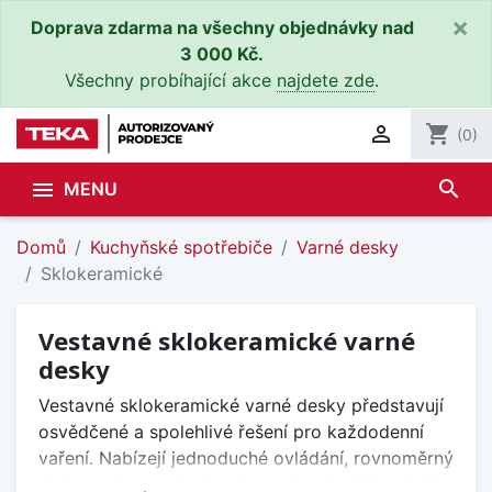
×
Doprava zdarma na všechny objednávky nad
3 000 Kč.
Všechny probíhající akce
najdete zde
.

shopping_cart
(0)
search

MENU
Domů
Kuchyňské spotřebiče
Varné desky
Sklokeramické
Vestavné sklokeramické varné
desky
Vestavné sklokeramické varné desky představují
osvědčené a spolehlivé řešení pro každodenní
vaření. Nabízejí jednoduché ovládání, rovnoměrný
ohřev a elegantní vzhled, který se hodí do většiny