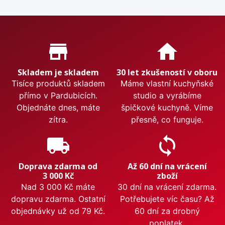
Proč nakupovat u nás?
store_mall_directory
home
Skladem je skladem
30 let zkušeností v oboru
Tisíce produktů skladem
Máme vlastní kuchyňské
přímo v Pardubicích.
studio a vyrábíme
Objednáte dnes, máte
špičkové kuchyně. Víme
zítra.
přesně, co funguje.
local_shipping
sync
Doprava zdarma od
Až 60 dní na vrácení
3 000 Kč
zboží
Nad 3 000 Kč máte
30 dní na vrácení zdarma.
dopravu zdarma. Ostatní
Potřebujete víc času? Až
objednávky už od 79 Kč.
60 dní za drobný
poplatek.