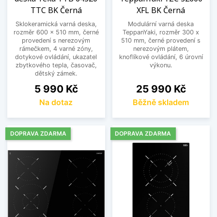
kuchyni moderní a čistý vzhled. Desky jsou
TTC BK Černá
XFL BK Černá
vhodné do klasických i současných interiérů.
Sklokeramická varná deska,
Modulární varná deska
rozměr 600 x 510 mm, černé
TeppanYaki, rozměr 300 x
Vyberte si vestavnou sklokeramickou varnou
provedení s nerezovým
510 mm, černé provedení s
rámečkem, 4 varné zóny,
nerezovým plátem,
desku, která nabídne spolehlivý provoz,
dotykové ovládání, ukazatel
knoflíkové ovládání, 6 úrovní
jednoduché ovládání a nadčasový design
zbytkového tepla, časovač,
výkonu.
kuchyně.
dětský zámek.
Cena
Cena
5 990 Kč
25 990 Kč
Zobrazit méně
Na dotaz
Běžně skladem
DOPRAVA ZDARMA
DOPRAVA ZDARMA