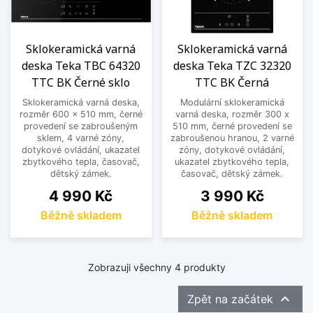
Sklokeramická varná
Sklokeramická varná
deska Teka TBC 64320
deska Teka TZC 32320
TTC BK Černé sklo
TTC BK Černá
Sklokeramická varná deska,
Modulární sklokeramická
rozměr 600 x 510 mm, černé
varná deska, rozměr 300 x
provedení se zabroušeným
510 mm, černé provedení se
sklem, 4 varné zóny,
zabroušenou hranou, 2 varné
dotykové ovládání, ukazatel
zóny, dotykové ovládání,
zbytkového tepla, časovač,
ukazatel zbytkového tepla,
dětský zámek.
časovač, dětský zámek.
Cena
Cena
4 990 Kč
3 990 Kč
Běžně skladem
Běžně skladem
Zobrazuji všechny 4 produkty

Zpět na začátek