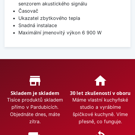
senzorem akustického signálu
Časovač
Ukazatel zbytkového tepla
Snadná instalace
Maximální jmenovitý výkon 6 900 W
Proč nakupovat u nás?
store_mall_directory
home
Skladem je skladem
30 let zkušeností v oboru
Tisíce produktů skladem
Máme vlastní kuchyňské
přímo v Pardubicích.
studio a vyrábíme
Objednáte dnes, máte
špičkové kuchyně. Víme
zítra.
přesně, co funguje.