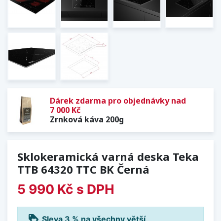
Dárek zdarma pro objednávky nad
7 000 Kč
Zrnková káva 200g
Sklokeramická varná deska Teka
TTB 64320 TTC BK Černá
5 990 Kč
s DPH
loyalty
Sleva 3 % na všechny větší