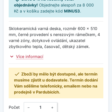
objednávky!
Objednejte alespoň za 8 000
Kč a v košíku zadejte kód
MINUS3
.
Sklokeramická varná deska, rozměr 600 x 510
mm, černé provedení s nerezovým rámečkem, 4
varné zóny, dotykové ovládání, ukazatel
zbytkového tepla, časovač, dětský zámek.
expand_more
Více informací

Zboží by mělo být dostupné, ale termín
musíme zjistit u dodavatele. Termín dodání
Vám sdělíme telefonicky, emailem nebo na
prodejně v Pardubicích.
Počet
−
+