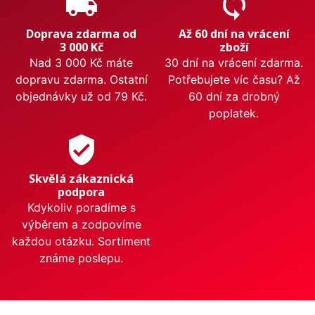
local_shipping
sync
Doprava zdarma od
Až 60 dní na vrácení
3 000 Kč
zboží
Nad 3 000 Kč máte
30 dní na vrácení zdarma.
dopravu zdarma. Ostatní
Potřebujete víc času? Až
objednávky už od 79 Kč.
60 dní za drobný
poplatek.
verified_user
Skvělá zákaznická
podpora
Kdykoliv poradíme s
výběrem a zodpovíme
každou otázku. Sortiment
známe poslepu.