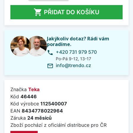

PŘIDAT DO KOŠÍKU
Jakýkoliv dotaz? Rádi vám
poradíme.
+420 731 979 570
phone
Po-Pá 9-12, 13-17
info@trendo.cz
mail_outline
Značka
Teka
Kód
46446
Kód výrobce
112540007
EAN
8434778022964
Záruka
24 měsíců
Zboží pochází z oficiální distribuce pro ČR