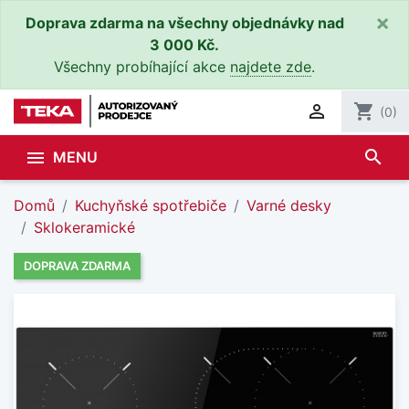
×
Doprava zdarma na všechny objednávky nad
3 000 Kč.
Všechny probíhající akce
najdete zde
.

shopping_cart
(0)
search

MENU
Domů
Kuchyňské spotřebiče
Varné desky
Sklokeramické
DOPRAVA ZDARMA