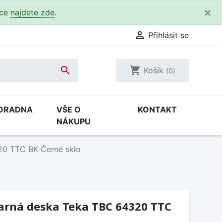
×
kce
najdete zde
.

Přihlásit se

shopping_cart
Košík
(0)
ORADNA
VŠE O
KONTAKT
NÁKUPU
20 TTC BK Černé sklo
arná deska Teka TBC 64320 TTC