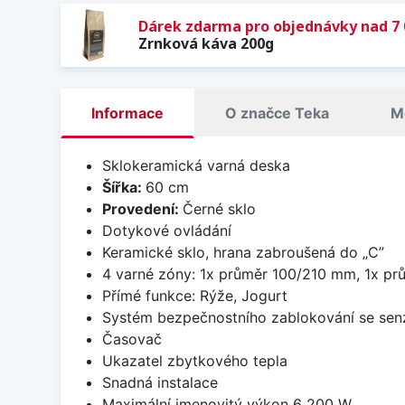
Dárek zdarma pro objednávky nad 7 
Zrnková káva 200g
Informace
O značce Teka
M
Sklokeramická varná deska
Šířka:
60 cm
Provedení:
Černé sklo
Dotykové ovládání
Keramické sklo, hrana zabroušená do „C”
4 varné zóny: 1x průměr 100/210 mm, 1x p
Přímé funkce: Rýže, Jogurt
Systém bezpečnostního zablokování se sen
Časovač
Ukazatel zbytkového tepla
Snadná instalace
Maximální jmenovitý výkon 6 200 W