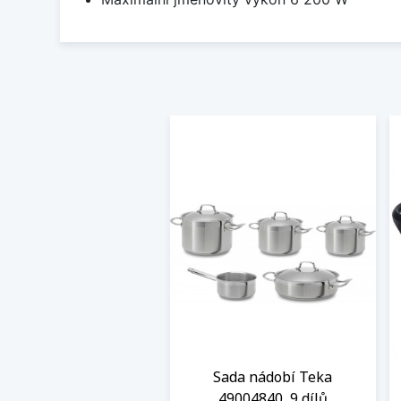
Sada nádobí Teka
49004840, 9 dílů