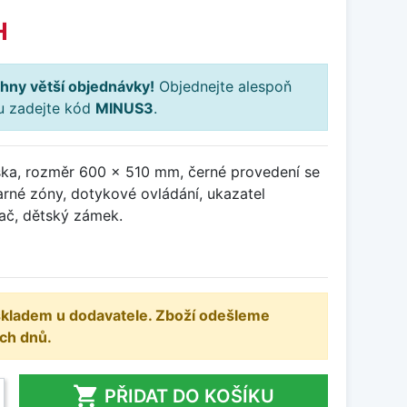
H
hny větší objednávky!
Objednejte alespoň
ku zadejte kód
MINUS3
.
ka, rozměr 600 x 510 mm, černé provedení se
rné zóny, dotykové ovládání, ukazatel
ač, dětský zámek.
 skladem u dodavatele. Zboží odešleme
ch dnů.

PŘIDAT DO KOŠÍKU