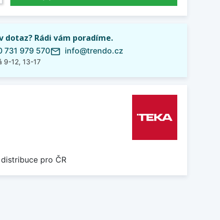
iv dotaz? Rádi vám poradíme.
 731 979 570
info@trendo.cz
mail_outline
 9-12, 13-17
 distribuce pro ČR