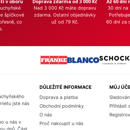
tí v oboru
Doprava zdarma od 3 000 Kč
Až 60 dní 
kuchyňské
Nad 3 000 Kč máte dopravu
30 dní na
me špičkové
zdarma. Ostatní objednávky
Potřebuje
přesně, co
už od 79 Kč.
60 dní za 
e.
DŮLEŽITÉ INFORMACE
MŮJ ÚČ
kuchyňského
Doprava a platba
Sledován
rnetu jste nás
Obchodní podmínky
Přihlásit 
O nás
Registrov
o u nás v
Proč nakoupit u nás
vou dnů. Část