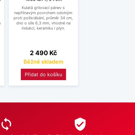
Kulatá grilovací pánev s
nepřilnavým povrchem odolným
proti poškrábání, průměr 34 cm,
a
dno o síle 6,3 mm, vhodné na
indukci, keramiku i plyn.
Cena
2 490 Kč
Běžně skladem
Přidat do košíku
sync
verified_user