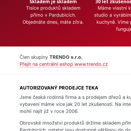
Skladem je skladem
30 let zkušenos
Tisíce produktů skladem
Máme vlastní 
přímo v Pardubicích.
studio a vyrábí
Objednáte dnes, máte zítra.
kuchyně. Víme 
funguj
Člen skupiny
TRENDO s.r.o.
Přejít na centrální eshop www.trendo.cz
AUTORIZOVANÝ PRODEJCE TEKA
Jsme česká rodinná firma a s prodejem dřezů a 
vybavení máme více jak 20 let zkušeností. Na inte
mohli najít již v roce 2006.
Obrovské množství produktů držíme skladem přím
Pardubicích, ostatní jsou dostupné většinou do d