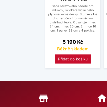
Sada nerezového nádobí pro
indukční, sklokeramické nebo
plynové varné desky. 6,3mm silné
dno zaručující rovnoměrnou
distribuci tepla. Obsahuje hrnec
24 cm, hrnec 20 cm, 2 hrnce 16
cm, 1 pánev 28 cm a 4 poklice.
Cena
5 190 Kč
Běžně skladem
Přidat do košíku
Proč nakupovat u nás?
store_mall_directory
hom