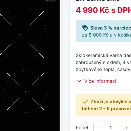
4 990 Kč
s DP
loyalty
Sleva 3 % na všec
za 8 000 Kč a v koší
Sklokeramická varná des
zabroušeným sklem, 4 va
zbytkového tepla, časov
expand_more
Více informací

Zboží je obvykle
během 2 - 5 pracovní
Počet
−
+