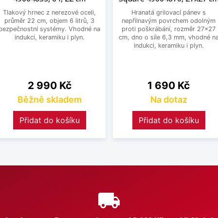
Tlakový hrnec z nerezové oceli,
Hranatá grilovací pánev s
průměr 22 cm, objem 6 litrů, 3
nepřilnavým povrchem odolným
bezpečnostní systémy. Vhodné na
proti poškrábání, rozměr 27x27
indukci, keramiku i plyn.
cm, dno o síle 6,3 mm, vhodné n
indukci, keramiku i plyn.
Cena
Cena
2 990 Kč
1 690 Kč
Běžně skladem
Na dotaz
Přidat do košíku
Přidat do košíku
e
local_shipping