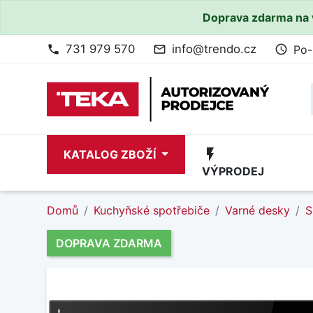
Doprava zdarma na 
731 979 570
info@trendo.cz
Po-
phone
mail_outline
access_time
flash_on
KATALOG ZBOŽÍ
VÝPRODEJ
Domů
Kuchyňské spotřebiče
Varné desky
S
DOPRAVA ZDARMA