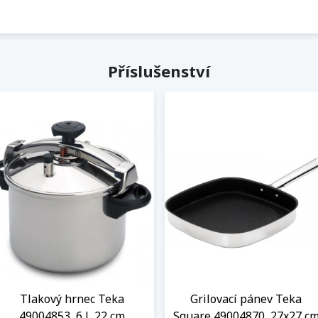
Příslušenství
Tlakový hrnec Teka
Grilovací pánev Teka
49004853, 6 l, 22 cm
Square 49004870, 27x27 c