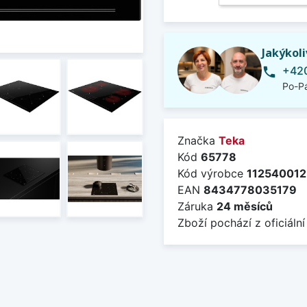
Jakýkol
+420
phone
Po-Pá
Značka
Teka
Kód
65778
Kód výrobce
112540012
EAN
8434778035179
Záruka
24 měsíců
Zboží pochází z oficiální