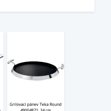
Grilovací pánev Teka Round
m
49004871, 34 cm