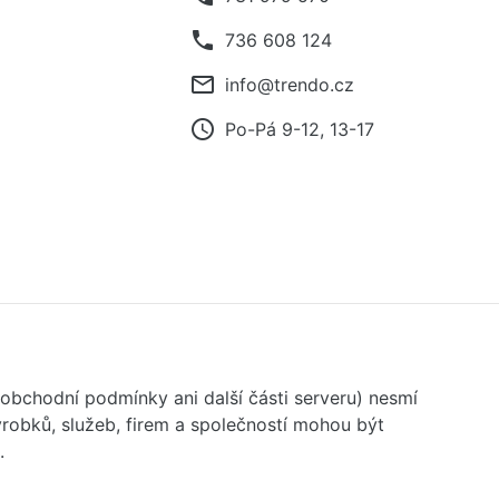
phone
736 608 124
mail_outline
info@trendo.cz
access_time
Po-Pá 9-12, 13-17
 obchodní podmínky ani další části serveru) nesmí
robků, služeb, firem a společností mohou být
.