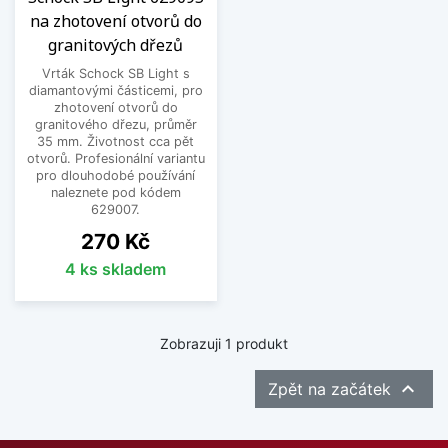
instalace baterie nebo příslušenství rychlá a
na zhotovení otvorů do
bezproblémová. Výsledek je funkční a esteticky
granitových dřezů
čistý.
Vrták Schock SB Light s
diamantovými částicemi, pro
Vyberte si vrták nebo lis pro zhotovení otvoru do
zhotovení otvorů do
granitového dřezu, průměr
kuchyňského dřezu, který zajistí přesnou montáž
35 mm. Životnost cca pět
a profesionální výsledek.
otvorů. Profesionální variantu
pro dlouhodobé používání
Zobrazit méně
naleznete pod kódem
629007.
Cena
270 Kč
4 ks skladem
Zobrazuji 1 produkt

Zpět na začátek