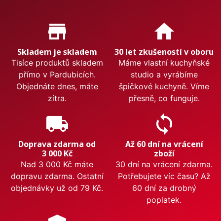
Proč nakupovat u nás?
store_mall_directory
home
Skladem je skladem
30 let zkušeností v oboru
Tisíce produktů skladem
Máme vlastní kuchyňské
přímo v Pardubicích.
studio a vyrábíme
Objednáte dnes, máte
špičkové kuchyně. Víme
zítra.
přesně, co funguje.
local_shipping
sync
Doprava zdarma od
Až 60 dní na vrácení
3 000 Kč
zboží
Nad 3 000 Kč máte
30 dní na vrácení zdarma.
dopravu zdarma. Ostatní
Potřebujete víc času? Až
objednávky už od 79 Kč.
60 dní za drobný
poplatek.