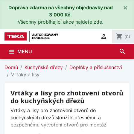
×
Doprava zdarma na všechny objednávky nad
3 000 Kč.
Všechny probíhající akce
najdete zde
.

shopping_cart
(0)
search

MENU
Domů
Kuchyňské dřezy
Doplňky a příslušenství
Vrtáky a lisy
Vrtáky a lisy pro zhotovení otvorů
do kuchyňských dřezů
Vrtáky a lisy pro zhotovení otvorů do
kuchyňských dřezů slouží k přesnému a
bezpečnému vytvoření otvorů pro montáž
kuchyňských baterií, dávkovačů saponátu nebo