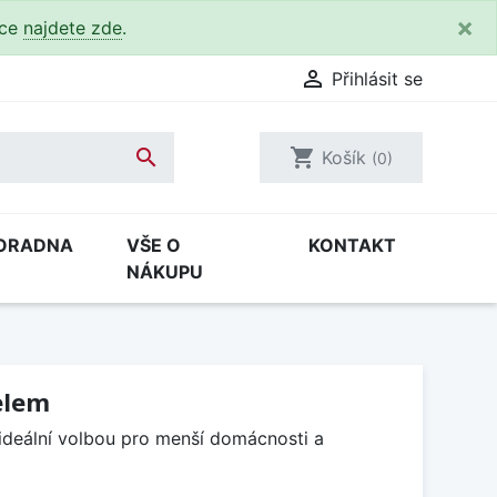
×
kce
najdete zde
.

Přihlásit se

shopping_cart
Košík
(0)
ORADNA
VŠE O
KONTAKT
NÁKUPU
elem
ideální volbou pro menší domácnosti a