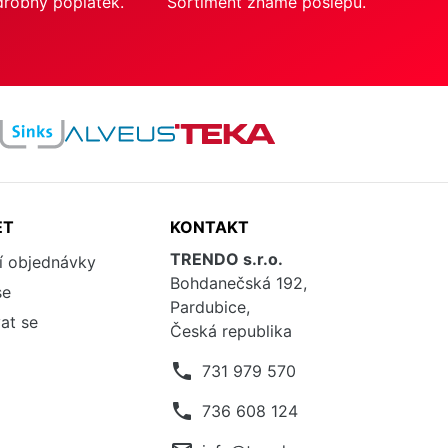
drobný poplatek.
Sortiment známe poslepu.
ET
KONTAKT
TRENDO s.r.o.
í objednávky
Bohdanečská 192,
se
Pardubice,
at se
Česká republika
phone
731 979 570
phone
736 608 124