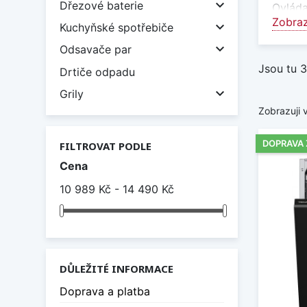

Dřezové baterie
Ovláda
Zobraz
vzhled

Kuchyňské spotřebiče

Čist
Odsavače par
Jsou tu 3
Drtiče odpadu
Díky s
modern

Grily
Zobrazuji 
Svět
Protož
DOPRAVA
FILTROVAT PODLE
nebo u
Cena
Komp
10 989 Kč - 14 490 Kč
I přes
tiché 
Vybert
vzhled
DŮLEŽITÉ INFORMACE
Doprava a platba
Zobraz