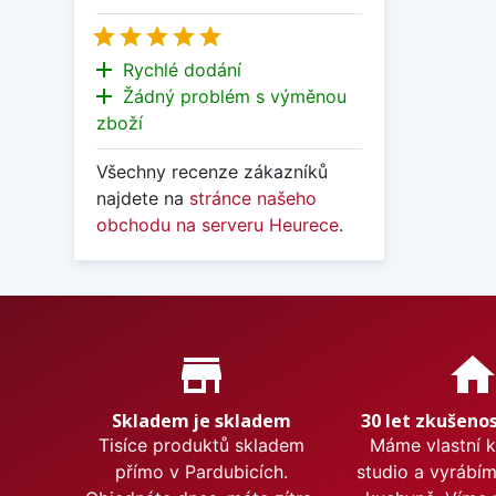





add
Rychlé dodání
add
Žádný problém s výměnou
zboží
Všechny recenze zákazníků
najdete na
stránce našeho
obchodu na serveru Heurece
.
Proč nakupovat u nás?
store_mall_directory
hom
Skladem je skladem
30 let zkušenos
Tisíce produktů skladem
Máme vlastní 
přímo v Pardubicích.
studio a vyrábí