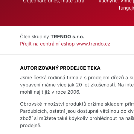
Objednáte dnes, máte zítra.
kuchyně. Víme 
funguj
Člen skupiny
TRENDO s.r.o.
Přejít na centrální eshop www.trendo.cz
AUTORIZOVANÝ PRODEJCE TEKA
Jsme česká rodinná firma a s prodejem dřezů a 
vybavení máme více jak 20 let zkušeností. Na inte
mohli najít již v roce 2006.
Obrovské množství produktů držíme skladem přím
Pardubicích, ostatní jsou dostupné většinou do d
zboží si můžete také kdykoliv prohlédnout na na
prodejně.