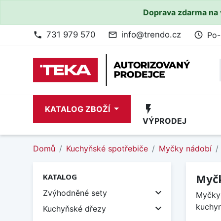
Doprava zdarma na 
731 979 570
info@trendo.cz
Po-
phone
mail_outline
access_time
flash_on
KATALOG ZBOŽÍ
VÝPRODEJ
Domů
Kuchyňské spotřebiče
Myčky nádobí
Myčk
KATALOG

Zvýhodněné sety
Myčky 
kuchyn

Kuchyňské dřezy