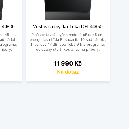
I 44800
Vestavná myčka Teka DFI 44850
řka 45 cm,
Plně vestavná myčka nádobí, šířka 45 cm,
sad nádobí,
energetická třída E, kapacita 10 sad nádobí,
 programů,
hlučnost 47 dB, spotřeba 9 l, 6 programů,
říbory.
odložený start, koš a tác na příbory.
Cena
11 990 Kč
Na dotaz