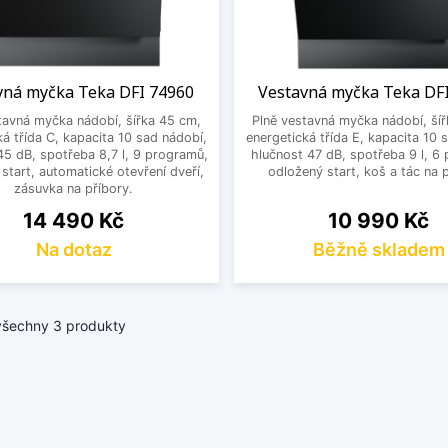
vná myčka Teka DFI 74960
Vestavná myčka Teka DF
tavná myčka nádobí, šířka 45 cm,
Plně vestavná myčka nádobí, ší
ká třída C, kapacita 10 sad nádobí,
energetická třída E, kapacita 10 
45 dB, spotřeba 8,7 l, 9 programů,
hlučnost 47 dB, spotřeba 9 l, 6
start, automatické otevření dveří,
odložený start, koš a tác na p
zásuvka na příbory.
Cena
Cena
14 490 Kč
10 990 Kč
Na dotaz
Běžně skladem
všechny 3 produkty