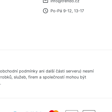
mail_outline
info@trendo.cz
access_time
Po-Pá 9-12, 13-17
 obchodní podmínky ani další části serveru) nesmí
robků, služeb, firem a společností mohou být
.