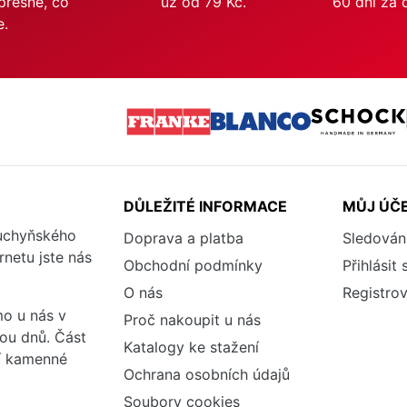
přesně, co
už od 79 Kč.
60 dní za 
e.
DŮLEŽITÉ INFORMACE
MŮJ ÚČ
kuchyňského
Doprava a platba
Sledován
rnetu jste nás
Obchodní podmínky
Přihlásit 
O nás
Registrov
o u nás v
Proč nakoupit u nás
vou dnů. Část
Katalogy ke stažení
ší kamenné
Ochrana osobních údajů
Soubory cookies