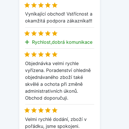





Vyníkající obchod! Vstřícnost a
okamžitá podpora zákazníka!!!





add
Rychlost,dobrá komunikace





Objednávka velmi rychle
vyřízena. Poradenství ohledně
objednávaného zboží také
skvělé a ochota při změně
administrativních úkonů.
Obchod doporučuji.





Velmi rychlé dodání, zboží v
pořádku, jsme spokojeni.