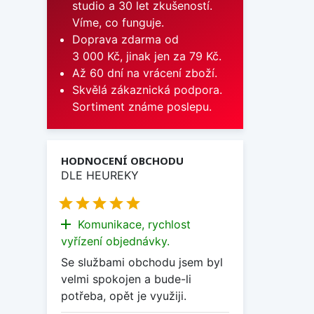
studio a 30 let zkušeností.
Víme, co funguje.
Doprava zdarma od
3 000 Kč, jinak jen za 79 Kč.
Až 60 dní na vrácení zboží.
Skvělá zákaznická podpora.
Sortiment známe poslepu.
HODNOCENÍ OBCHODU
DLE HEUREKY





add
Komunikace, rychlost
vyřízení objednávky.
Se službami obchodu jsem byl
velmi spokojen a bude-li
potřeba, opět je využiji.