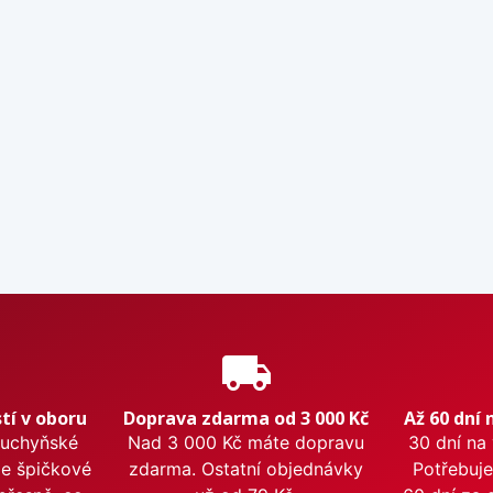
e
local_shipping
tí v oboru
Doprava zdarma od 3 000 Kč
Až 60 dní 
kuchyňské
Nad 3 000 Kč máte dopravu
30 dní na
me špičkové
zdarma. Ostatní objednávky
Potřebuje