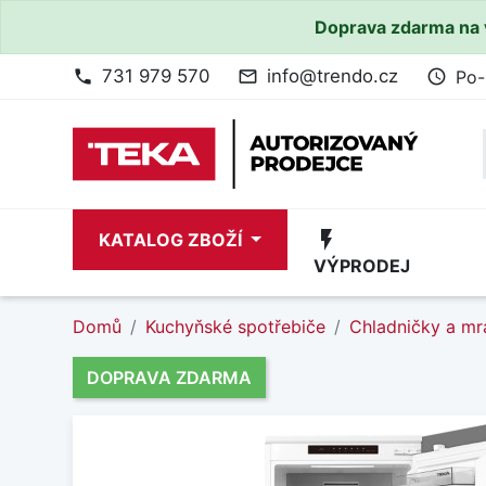
Doprava zdarma na 
731 979 570
info@trendo.cz
Po-
phone
mail_outline
access_time
flash_on
KATALOG ZBOŽÍ
VÝPRODEJ
Domů
Kuchyňské spotřebiče
Chladničky a mr
DOPRAVA ZDARMA