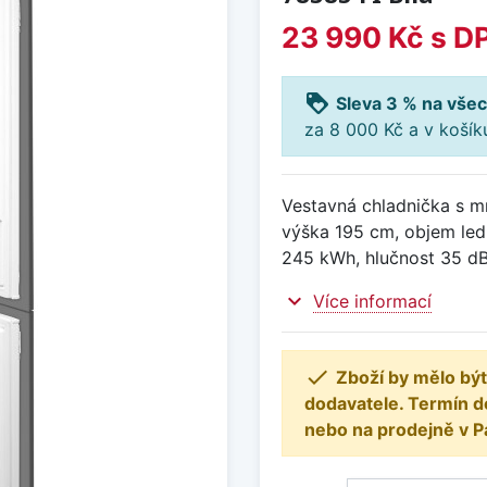
23 990 Kč
s D
loyalty
Sleva 3 % na všec
za 8 000 Kč a v koší
Vestavná chladnička s mr
výška 195 cm, objem ledn
245 kWh, hlučnost 35 dB,
expand_more
Více informací

Zboží by mělo být
dodavatele. Termín d
nebo na prodejně v P