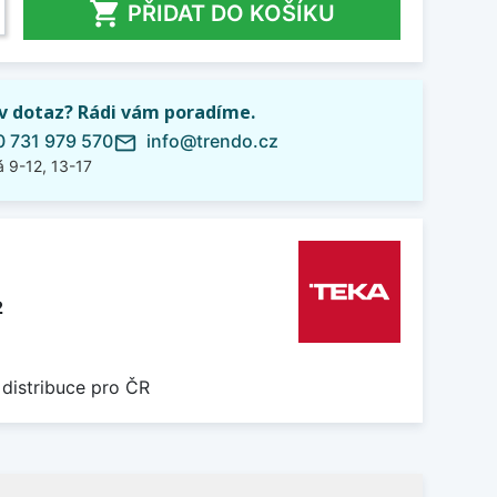

PŘIDAT DO KOŠÍKU
iv dotaz? Rádi vám poradíme.
 731 979 570
info@trendo.cz
mail_outline
 9-12, 13-17
2
 distribuce pro ČR