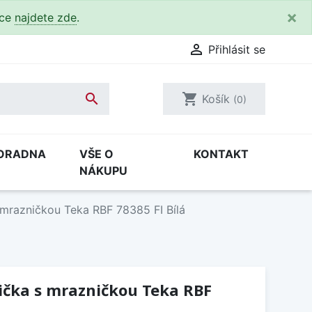
×
kce
najdete zde
.

Přihlásit se

shopping_cart
Košík
(0)
ORADNA
VŠE O
KONTAKT
NÁKUPU
 mrazničkou Teka RBF 78385 FI Bílá
ička s mrazničkou Teka RBF