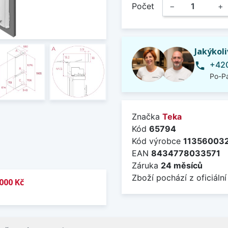
Počet
−
+
Jakýkol
+420
phone
Po-Pá
Značka
Teka
Kód
65794
Kód výrobce
11356003
EAN
8434778033571
Záruka
24 měsíců
Zboží pochází z oficiální
000 Kč