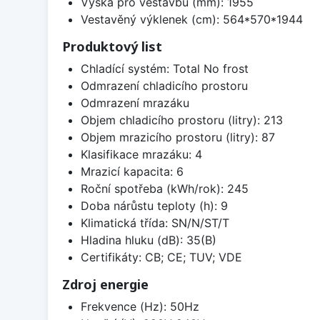
Výška pro vestavbu (mm): 1955
Vestavěný výklenek (cm): 564*570*1944
Produktový list
Chladící systém: Total No frost
Odmrazení chladicího prostoru
Odmrazení mrazáku
Objem chladicího prostoru (litry): 213
Objem mrazicího prostoru (litry): 87
Klasifikace mrazáku: 4
Mrazicí kapacita: 6
Roční spotřeba (kWh/rok): 245
Doba nárůstu teploty (h): 9
Klimatická třída: SN/N/ST/T
Hladina hluku (dB): 35(B)
Certifikáty: CB; CE; TUV; VDE
Zdroj energie
Frekvence (Hz): 50Hz