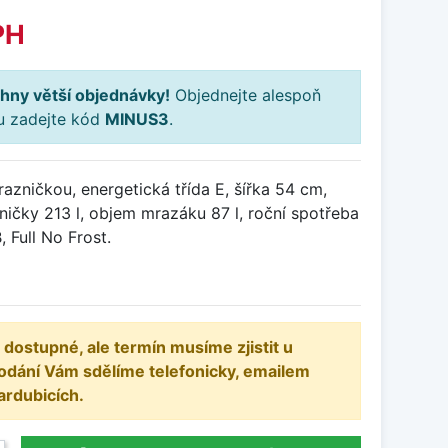
PH
hny větší objednávky!
Objednejte alespoň
ku zadejte kód
MINUS3
.
azničkou, energetická třída E, šířka 54 cm,
ičky 213 l, objem mrazáku 87 l, roční spotřeba
 Full No Frost.
 dostupné, ale termín musíme zjistit u
odání Vám sdělíme telefonicky, emailem
ardubicích.