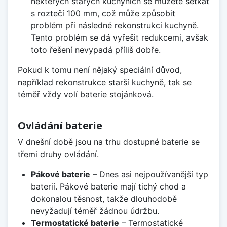
některých starých kuchyních se můžete setkat
s roztečí 100 mm, což může způsobit
problém při následné rekonstrukci kuchyně.
Tento problém se dá vyřešit redukcemi, avšak
toto řešení nevypadá příliš dobře.
Pokud k tomu není nějaký speciální důvod,
například rekonstrukce starší kuchyně, tak se
téměř vždy volí baterie stojánková.
Ovládání baterie
V dnešní době jsou na trhu dostupné baterie se
třemi druhy ovládání.
Pákové baterie
– Dnes asi nejpoužívanější typ
baterií. Pákové baterie mají tichý chod a
dokonalou těsnost, takže dlouhodobě
nevyžadují téměř žádnou údržbu.
Termostatické baterie
– Termostatické