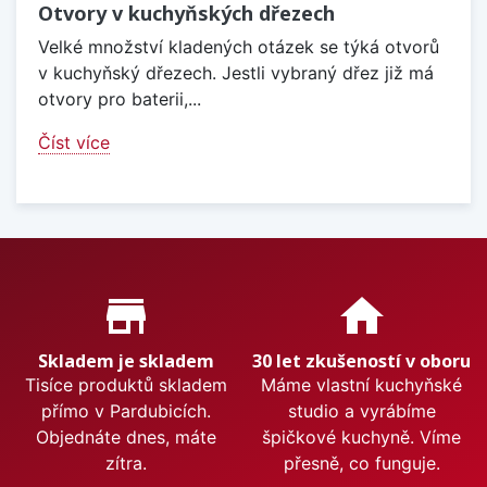
Otvory v kuchyňských dřezech
Velké množství kladených otázek se týká otvorů
v kuchyňský dřezech. Jestli vybraný dřez již má
otvory pro baterii,...
Číst více
Proč nakupovat u nás?
store_mall_directory
home
Skladem je skladem
30 let zkušeností v oboru
Tisíce produktů skladem
Máme vlastní kuchyňské
přímo v Pardubicích.
studio a vyrábíme
Objednáte dnes, máte
špičkové kuchyně. Víme
zítra.
přesně, co funguje.