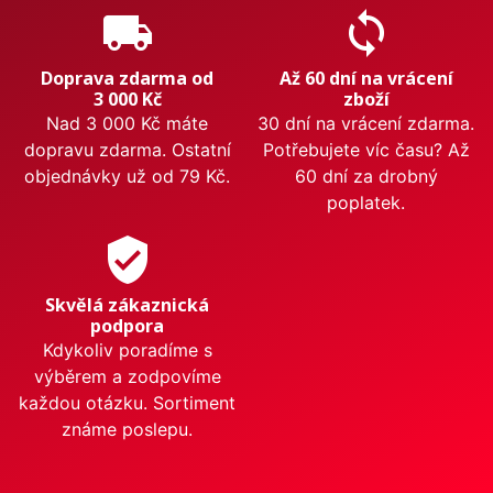
local_shipping
sync
Doprava zdarma od
Až 60 dní na vrácení
3 000 Kč
zboží
Nad 3 000 Kč máte
30 dní na vrácení zdarma.
dopravu zdarma. Ostatní
Potřebujete víc času? Až
objednávky už od 79 Kč.
60 dní za drobný
poplatek.
verified_user
Skvělá zákaznická
podpora
Kdykoliv poradíme s
výběrem a zodpovíme
každou otázku. Sortiment
známe poslepu.