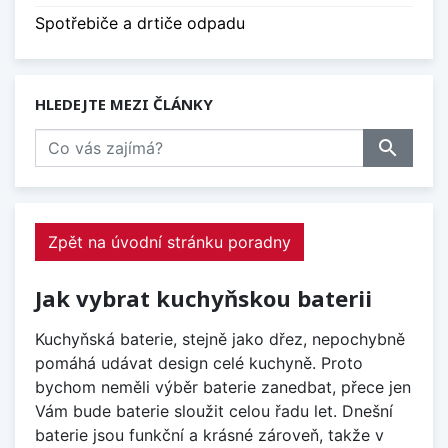
Spotřebiče a drtiče odpadu
HLEDEJTE MEZI ČLÁNKY
search
Zpět na úvodní stránku poradny
Jak vybrat kuchyňskou baterii
Kuchyňská baterie, stejně jako dřez, nepochybně
pomáhá udávat design celé kuchyně. Proto
bychom neměli výběr baterie zanedbat, přece jen
Vám bude baterie sloužit celou řadu let. Dnešní
baterie jsou funkční a krásné zároveň, takže v