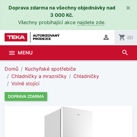
×
Doprava zdarma na všechny objednávky nad
3 000 Kč.
Všechny probíhající akce
najdete zde
.

shopping_cart
(0)
search

MENU
Domů
Kuchyňské spotřebiče
Chladničky a mrazničky
Chladničky
Volně stojící
DOPRAVA ZDARMA