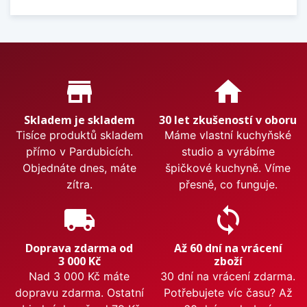
Proč nakupovat u nás?
store_mall_directory
home
Skladem je skladem
30 let zkušeností v oboru
Tisíce produktů skladem
Máme vlastní kuchyňské
přímo v Pardubicích.
studio a vyrábíme
Objednáte dnes, máte
špičkové kuchyně. Víme
zítra.
přesně, co funguje.
local_shipping
sync
Doprava zdarma od
Až 60 dní na vrácení
3 000 Kč
zboží
Nad 3 000 Kč máte
30 dní na vrácení zdarma.
dopravu zdarma. Ostatní
Potřebujete víc času? Až