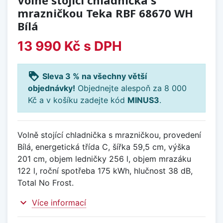
mrazničkou Teka RBF 68670 WH
Bílá
13 990 Kč
s DPH
loyalty
Sleva 3 % na všechny větší
objednávky!
Objednejte alespoň za 8 000
Kč a v košíku zadejte kód
MINUS3
.
Volně stojící chladnička s mrazničkou, provedení
Bílá, energetická třída C, šířka 59,5 cm, výška
201 cm, objem ledničky 256 l, objem mrazáku
122 l, roční spotřeba 175 kWh, hlučnost 38 dB,
Total No Frost.
expand_more
Více informací