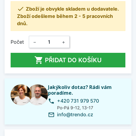

Zboží je obvykle skladem u dodavatele.
Zboží odešleme během 2 - 5 pracovních
dnů.
Počet
−
+

PŘIDAT DO KOŠÍKU
Jakýkoliv dotaz? Rádi vám
poradíme.
+420 731 979 570
phone
Po-Pá 9-12, 13-17
info@trendo.cz
mail_outline