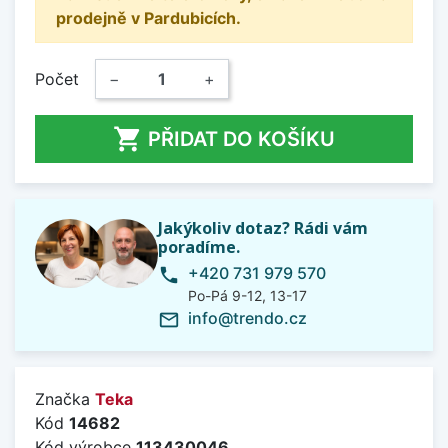
prodejně v Pardubicích.
Počet
−
+

PŘIDAT DO KOŠÍKU
Jakýkoliv dotaz? Rádi vám
poradíme.
+420 731 979 570
phone
Po-Pá 9-12, 13-17
info@trendo.cz
mail_outline
Značka
Teka
Kód
14682
Kód výrobce
113430046