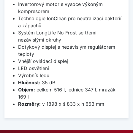
Invertorový motor s vysoce výkoným
kompresorem
Technologie IonClean pro neutralizaci bakterií
a zápachů
Systém LongLife No Frost se třemi
nezávislými okruhy
Dotykový displej s nezávislým regulátorem
teploty
Vnější ovládací displej
LED osvětlení
Výrobník ledu
Hlučnost:
35 dB
Objem:
celkem 516 l, lednice 347 l, mrazák
169 l
Rozměry:
v 1898 x š 833 x h 653 mm