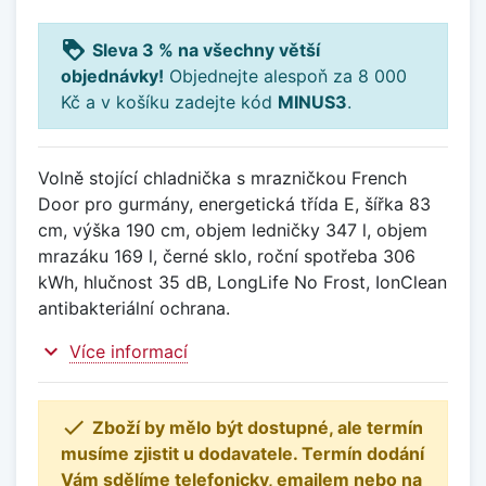
loyalty
Sleva 3 % na všechny větší
objednávky!
Objednejte alespoň za 8 000
Kč a v košíku zadejte kód
MINUS3
.
Volně stojící chladnička s mrazničkou French
Door pro gurmány, energetická třída E, šířka 83
cm, výška 190 cm, objem ledničky 347 l, objem
mrazáku 169 l, černé sklo, roční spotřeba 306
kWh, hlučnost 35 dB, LongLife No Frost, IonClean
antibakteriální ochrana.
expand_more
Více informací

Zboží by mělo být dostupné, ale termín
musíme zjistit u dodavatele. Termín dodání
Vám sdělíme telefonicky, emailem nebo na