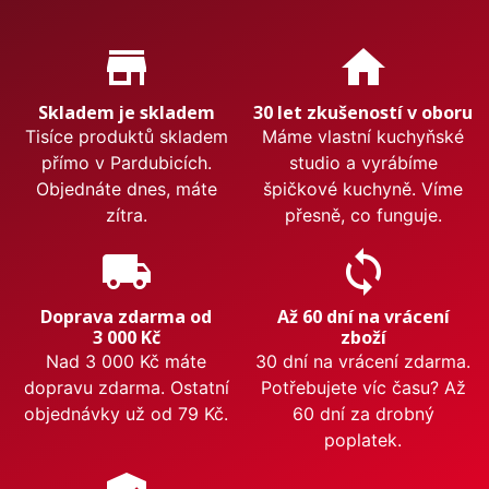
Proč nakupovat u nás?
store_mall_directory
home
Skladem je skladem
30 let zkušeností v oboru
Tisíce produktů skladem
Máme vlastní kuchyňské
přímo v Pardubicích.
studio a vyrábíme
Objednáte dnes, máte
špičkové kuchyně. Víme
zítra.
přesně, co funguje.
local_shipping
sync
Doprava zdarma od
Až 60 dní na vrácení
3 000 Kč
zboží
Nad 3 000 Kč máte
30 dní na vrácení zdarma.
dopravu zdarma. Ostatní
Potřebujete víc času? Až
objednávky už od 79 Kč.
60 dní za drobný
poplatek.