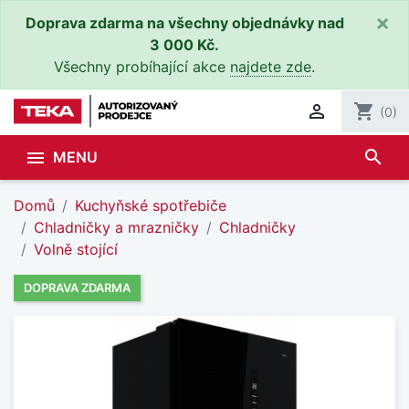
×
Doprava zdarma na všechny objednávky nad
3 000 Kč.
Všechny probíhající akce
najdete zde
.

shopping_cart
(0)
search

MENU
Domů
Kuchyňské spotřebiče
Chladničky a mrazničky
Chladničky
Volně stojící
DOPRAVA ZDARMA