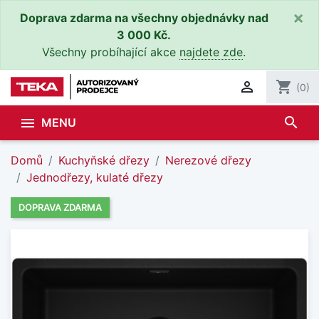
×
Doprava zdarma na všechny objednávky nad
3 000 Kč.
Všechny probíhající akce
najdete zde
.

shopping_cart
(0)
search

MENU
Domů
Kuchyňské dřezy
Nerezové dřezy
Jednodřezy, kulaté dřezy
DOPRAVA ZDARMA