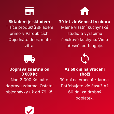
Proč nakupovat u nás?
store_mall_directory
home
Skladem je skladem
30 let zkušeností v oboru
Tisíce produktů skladem
Máme vlastní kuchyňské
přímo v Pardubicích.
studio a vyrábíme
Objednáte dnes, máte
špičkové kuchyně. Víme
zítra.
přesně, co funguje.
local_shipping
sync
Doprava zdarma od
Až 60 dní na vrácení
3 000 Kč
zboží
Nad 3 000 Kč máte
30 dní na vrácení zdarma.
dopravu zdarma. Ostatní
Potřebujete víc času? Až
objednávky už od 79 Kč.
60 dní za drobný
poplatek.
verified_user