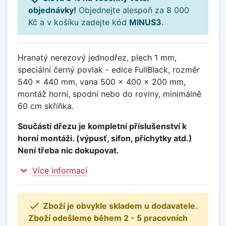
objednávky!
Objednejte alespoň za 8 000
Kč a v košíku zadejte kód
MINUS3
.
Hranatý nerezový jednodřez, plech 1 mm,
speciální černý povlak - edice FullBlack, rozměr
540 x 440 mm, vana 500 x 400 x 200 mm,
montáž horní, spodní nebo do roviny, minimálně
60 cm skříňka.
Součástí dřezu je kompletní příslušenství k
horní montáži. (výpusť, sifon, příchytky atd.)
Není třeba nic dokupovat.
expand_more
Více informací

Zboží je obvykle skladem u dodavatele.
Zboží odešleme během 2 - 5 pracovních