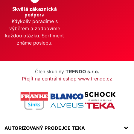
Skvělá zákaznická
podpora
Kdykoliv poradíme s
výběrem a zodpovíme
každou otázku. Sortiment
známe poslepu.
Člen skupiny
TRENDO s.r.o.
Přejít na centrální eshop www.trendo.cz
AUTORIZOVANÝ PRODEJCE TEKA