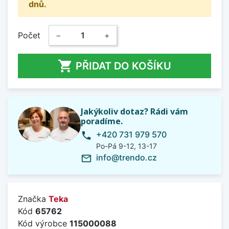
dnů.
Počet
−
+

PŘIDAT DO KOŠÍKU
Jakýkoliv dotaz? Rádi vám
poradíme.
+420 731 979 570
phone
Po-Pá 9-12, 13-17
info@trendo.cz
mail_outline
Značka
Teka
Kód
65762
Kód výrobce
115000088