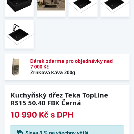
Dárek zdarma pro objednávky nad
7 000 Kč
Zrnková káva 200g
Kuchyňský dřez Teka TopLine
RS15 50.40 FBK Černá
10 990 Kč
s DPH
loyalty
Sleva 3 % na všechny větší