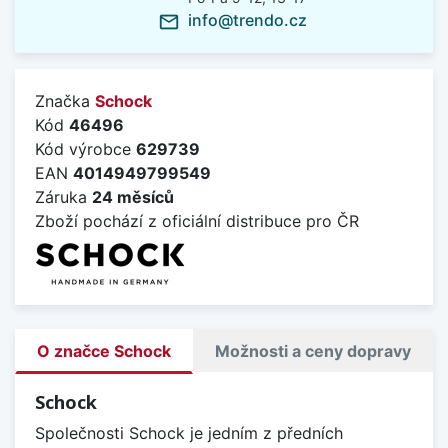
info@trendo.cz
mail_outline
Značka
Schock
Kód
46496
Kód výrobce
629739
EAN
4014949799549
Záruka
24 měsíců
Zboží pochází z oficiální distribuce pro ČR
O značce Schock
Možnosti a ceny dopravy
Schock
Společnosti Schock je jedním z předních