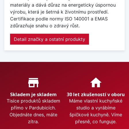
materiály a dává důraz na energeticky úspornou
výrobu, která je šetrná k životnímu prostředí.
Certifikace podle normy ISO 140001 a EMAS
zdůrazňuje snahu o zdravý růst.
Detail značky a ostatní produkty
Proč nakupovat u nás?
store_mall_directory
home
Skladem je skladem
30 let zkušeností v oboru
Tisíce produktů skladem
Máme vlastní kuchyňské
přímo v Pardubicích.
studio a vyrábíme
Objednáte dnes, máte
špičkové kuchyně. Víme
zítra.
přesně, co funguje.