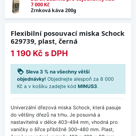
7 000 Kč
Zrnková káva 200g
Flexibilní posouvací miska Schock
629739, plast, černá
1 190 Kč
s DPH
loyalty
Sleva 3 % na všechny větší
objednávky!
Objednejte alespoň za 8 000
Kč a v košíku zadejte kód
MINUS3
.
Univerzální dřezová miska Schock, která pasuje
do většiny dřezů na trhu. Je posuvná a
nastavitelná v délce 403–494 mm, vhodná pro
vaničky o šířce přibližně 300–480 mm. Plast,