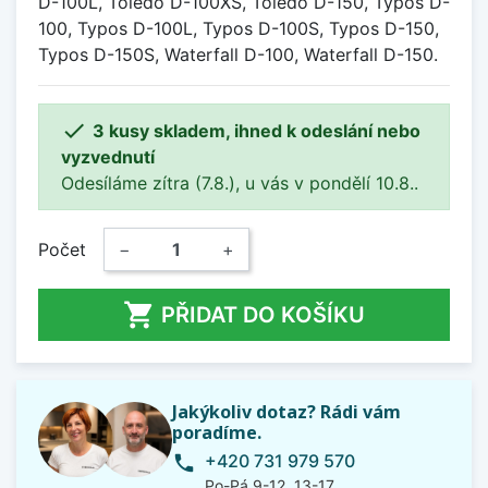
D-100L, Toledo D-100XS, Toledo D-150, Typos D-
100, Typos D-100L, Typos D-100S, Typos D-150,
Typos D-150S, Waterfall D-100, Waterfall D-150.

3 kusy skladem, ihned k odeslání nebo
vyzvednutí
Odesíláme zítra (7.8.), u vás v pondělí 10.8..
Počet
−
+

PŘIDAT DO KOŠÍKU
Jakýkoliv dotaz? Rádi vám
poradíme.
+420 731 979 570
phone
Po-Pá 9-12, 13-17