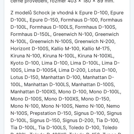
černé provedení, rozměr 403 x 180 x 89 mm.
Z modelů Schock je vhodná k Epure D-100, Epure
D-100L, Epure D-150, Formhaus D-100, Formhaus
D-100L, Formhaus D-100LS, Formhaus D-100S,
Formhaus D-150L, Greenwich N-100, Greenwich
N-100L, Greenwich N-100S, Greenwich N-200,
Horizont D-100S, Kallio M-100, Kallio M-175,
Kiruna N-100, Kiruna N-100L, Kiruna N-100XL,
Kyoto D-100, Lima D-100, Lima D-100L, Lima D-
100S, Lima D-100S4, Lima D-200, Lotus D-100,
Lotus D-150, Manhattan D-100, Manhattan D-
100L, Manhattan D-100LS, Manhattan D-100S,
Manhattan D-100XS, Mono D-100, Mono D-100L,
Mono D-100S, Mono D-100XS, Mono D-150,
Mono N-100, Mono N-100S, Nemo N-100, Nemo
N-100S, Prepstation D-150, Signus D-100, Signus
D-100L, Signus D-150, Signus D-200, Tia D-100,
Tia D-100L, Tia D-100LS, Toledo D-100, Toledo