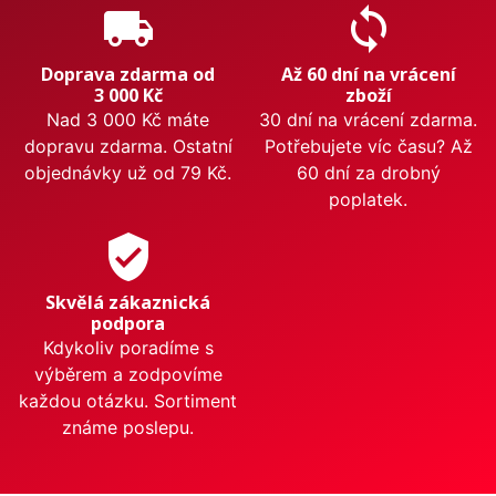
local_shipping
sync
Doprava zdarma od
Až 60 dní na vrácení
3 000 Kč
zboží
Nad 3 000 Kč máte
30 dní na vrácení zdarma.
dopravu zdarma. Ostatní
Potřebujete víc času? Až
objednávky už od 79 Kč.
60 dní za drobný
poplatek.
verified_user
Skvělá zákaznická
podpora
Kdykoliv poradíme s
výběrem a zodpovíme
každou otázku. Sortiment
známe poslepu.