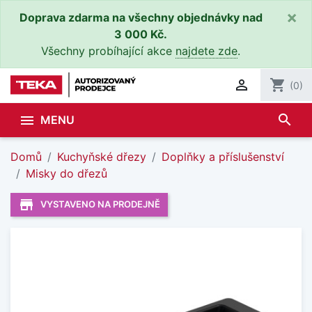
×
Doprava zdarma na všechny objednávky nad
3 000 Kč.
Všechny probíhající akce
najdete zde
.

shopping_cart
(0)
search

MENU
Domů
Kuchyňské dřezy
Doplňky a příslušenství
Misky do dřezů
store_mall_directory
VYSTAVENO NA PRODEJNĚ