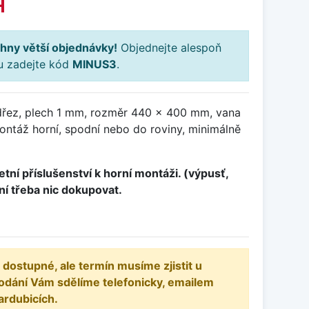
H
hny větší objednávky!
Objednejte alespoň
ku zadejte kód
MINUS3
.
dřez, plech 1 mm, rozměr 440 x 400 mm, vana
táž horní, spodní nebo do roviny, minimálně
tní příslušenství k horní montáži. (výpusť,
ení třeba nic dokupovat.
 dostupné, ale termín musíme zjistit u
odání Vám sdělíme telefonicky, emailem
ardubicích.