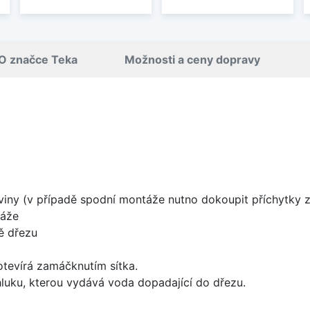
O značce Teka
Možnosti a ceny dopravy
viny (v případě spodní montáže nutno dokoupit příchytky z 
táže
ě dřezu
 otevírá zamáčknutím sítka.
 hluku, kterou vydává voda dopadající do dřezu.