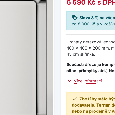
6 690 Kč
s DP
loyalty
Sleva 3 % na všec
za 8 000 Kč a v koší
Hranatý nerezový jedno
400 x 400 x 200 mm, mon
45 cm skříňka.
Součástí dřezu je komple
sifon, příchytky atd.) N
expand_more
Více informací

Zboží by mělo být
dodavatele. Termín d
nebo na prodejně v P