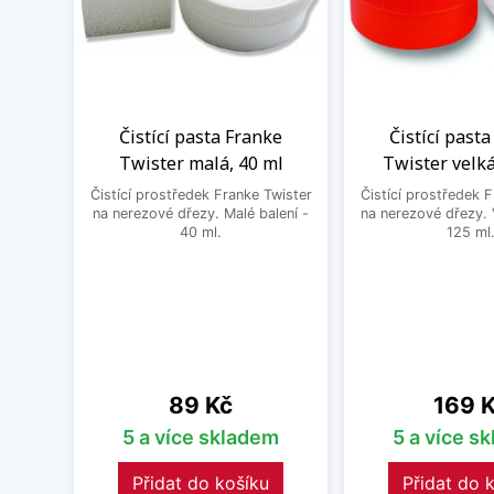
Čistící pasta Franke
Čistící past
Twister malá, 40 ml
Twister velká
Čistící prostředek Franke Twister
Čistící prostředek 
na nerezové dřezy. Malé balení -
na nerezové dřezy. 
40 ml.
125 ml
Cena
Cena
89 Kč
169 
5 a více skladem
5 a více s
Přidat do košíku
Přidat do 