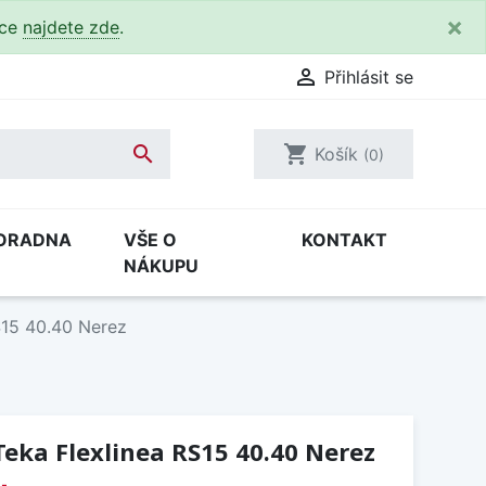
×
kce
najdete zde
.

Přihlásit se

shopping_cart
Košík
(0)
ORADNA
VŠE O
KONTAKT
NÁKUPU
S15 40.40 Nerez
eka Flexlinea RS15 40.40 Nerez