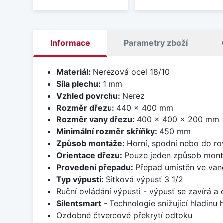
Informace
Parametry zboží
Materiál:
Nerezová ocel 18/10
Síla plechu:
1 mm
Vzhled povrchu:
Nerez
Rozměr dřezu:
440 x 400 mm
Rozměr vany dřezu:
400 x 400 x 200 mm
Minimální rozměr skříňky:
450 mm
Způsob montáže:
Horní, spodní nebo do ro
Orientace dřezu:
Pouze jeden způsob mon
Provedení přepadu:
Přepad umístěn ve van
Typ výpusti:
Sítková výpusť 3 1/2
Ruční ovládání výpusti - výpusť se zavírá a
Silentsmart
- Technologie snižující hladinu
Ozdobné čtvercové překrytí odtoku