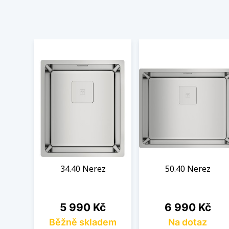
34.40 Nerez
50.40 Nerez
Cena
Cena
5 990 Kč
6 990 Kč
Běžně skladem
Na dotaz