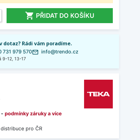

PŘIDAT DO KOŠÍKU
iv dotaz? Rádi vám poradíme.
 731 979 570
info@trendo.cz
mail_outline
 9-12, 13-17
4
 -
podmínky záruky a více
 distribuce pro ČR