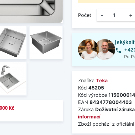
Počet
−
+
Jakýkol
+420
phone
Po-Pá
Značka
Teka
Kód
45205
Kód výrobce
11500001
EAN
8434778004403
000 Kč
Záruka
Doživotní záruka
informací
Zboží pochází z oficiální