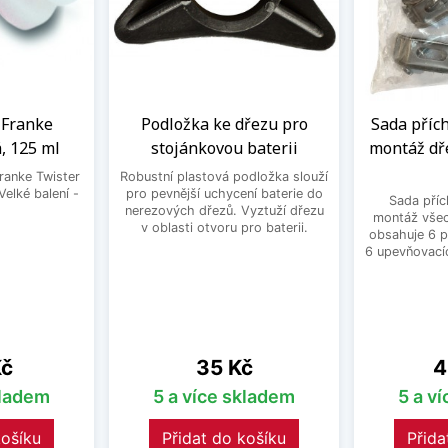
a Franke
Podložka ke dřezu pro
Sada příc
, 125 ml
stojánkovou baterii
montáž dře
Franke Twister
Robustní plastová podložka slouží
Velké balení -
pro pevnější uchycení baterie do
Sada příc
.
nerezových dřezů. Vyztuží dřezu
montáž všec
v oblasti otvoru pro baterii.
obsahuje 6 p
6 upevňovací
Cena
C
Kč
35 Kč
4
kladem
5 a více skladem
5 a v
košíku
Přidat do košíku
Přida