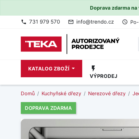
Doprava zdarma na 
731 979 570
info@trendo.cz
Po-
phone
mail_outline
access_time
flash_on
KATALOG ZBOŽÍ
VÝPRODEJ
Domů
Kuchyňské dřezy
Nerezové dřezy
Je
DOPRAVA ZDARMA