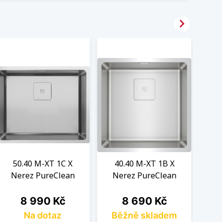

50.40 M-XT 1C X
40.40 M-XT 1B X
Nerez PureClean
Nerez PureClean
Cena
Cena
8 990 Kč
8 690 Kč
Na dotaz
Běžně skladem
B