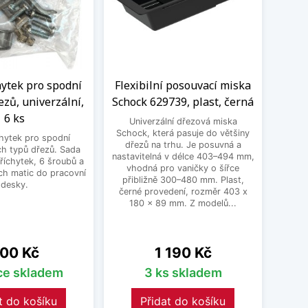
hytek pro spodní
Flexibilní posouvací miska
zů, univerzální,
Schock 629739, plast, černá
6 ks
Univerzální dřezová miska
Schock, která pasuje do většiny
hytek pro spodní
dřezů na trhu. Je posuvná a
h typů dřezů. Sada
nastavitelná v délce 403–494 mm,
říchytek, 6 šroubů a
vhodná pro vaničky o šířce
ch matic do pracovní
přibližně 300–480 mm. Plast,
desky.
černé provedení, rozměr 403 x
180 x 89 mm. Z modelů...
ena
Cena
00 Kč
1 190 Kč
íce skladem
3 ks skladem
t do košíku
Přidat do košíku