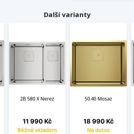
Další varianty
2B 580 X Nerez
50.40 Mosaz
Cena
Cena
11 990 Kč
18 990 Kč
Běžně skladem
Na dotaz