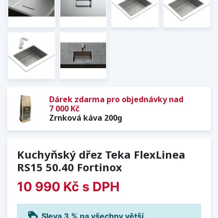
Dárek zdarma pro objednávky nad
7 000 Kč
Zrnková káva 200g
Kuchyňský dřez Teka FlexLinea
RS15 50.40 Fortinox
10 990 Kč
s DPH
loyalty
Sleva 3 % na všechny větší