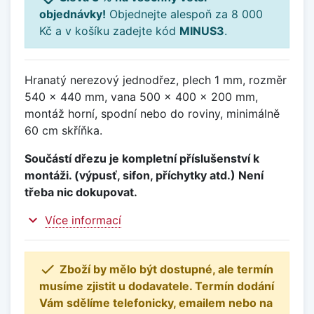
objednávky!
Objednejte alespoň za 8 000
Kč a v košíku zadejte kód
MINUS3
.
Hranatý nerezový jednodřez, plech 1 mm, rozměr
540 x 440 mm, vana 500 x 400 x 200 mm,
montáž horní, spodní nebo do roviny, minimálně
60 cm skříňka.
Součástí dřezu je kompletní příslušenství k
montáži. (výpusť, sifon, příchytky atd.) Není
třeba nic dokupovat.
expand_more
Více informací

Zboží by mělo být dostupné, ale termín
musíme zjistit u dodavatele. Termín dodání
Vám sdělíme telefonicky, emailem nebo na