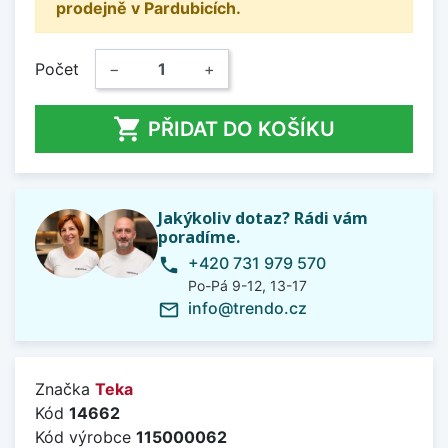
prodejně v Pardubicích.
Počet
−
+

PŘIDAT DO KOŠÍKU
Jakýkoliv dotaz? Rádi vám
poradíme.
+420 731 979 570
phone
Po-Pá 9-12, 13-17
info@trendo.cz
mail_outline
Značka
Teka
Kód
14662
Kód výrobce
115000062