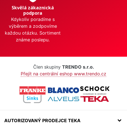
Skvělá zákaznická
podpora
Kdykoliv poradíme s
výběrem a zodpovíme
každou otázku. Sortiment
známe poslepu.
Člen skupiny
TRENDO s.r.o.
Přejít na centrální eshop www.trendo.cz
AUTORIZOVANÝ PRODEJCE TEKA