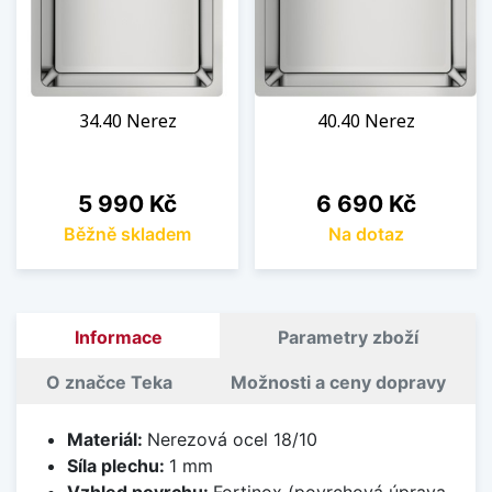
34.40 Nerez
40.40 Nerez
Cena
Cena
5 990 Kč
6 690 Kč
Běžně skladem
Na dotaz
Informace
Parametry zboží
O značce Teka
Možnosti a ceny dopravy
Materiál:
Nerezová ocel 18/10
Síla plechu:
1 mm