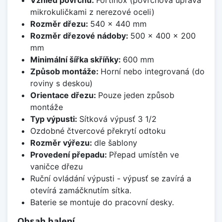
Vzhled povrchu:
Fortinox (povrchová úprava
mikrokuličkami z nerezové oceli)
Rozměr dřezu:
540 x 440 mm
Rozměr dřezové nádoby:
500 x 400 x 200
mm
Minimální šířka skříňky:
600 mm
Způsob montáže:
Horní nebo integrovaná (do
roviny s deskou)
Orientace dřezu:
Pouze jeden způsob
montáže
Typ výpusti:
Sítková výpusť 3 1/2
Ozdobné čtvercové překrytí odtoku
Rozměr výřezu:
dle šablony
Provedení přepadu:
Přepad umístěn ve
vaničce dřezu
Ruční ovládání výpusti - výpusť se zavírá a
otevírá zamáčknutím sítka.
Baterie se montuje do pracovní desky.
Obsah balení