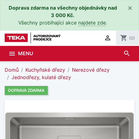
×
Doprava zdarma na všechny objednávky nad
3 000 Kč.
Všechny probíhající akce
najdete zde
.

shopping_cart
(0)
search

MENU
Domů
Kuchyňské dřezy
Nerezové dřezy
Jednodřezy, kulaté dřezy
DOPRAVA ZDARMA