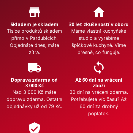
Proč nakupovat u nás?
store_mall_directory
home
Skladem je skladem
30 let zkušeností v oboru
Tisíce produktů skladem
Máme vlastní kuchyňské
přímo v Pardubicích.
studio a vyrábíme
Objednáte dnes, máte
špičkové kuchyně. Víme
zítra.
přesně, co funguje.
local_shipping
sync
Doprava zdarma od
Až 60 dní na vrácení
3 000 Kč
zboží
Nad 3 000 Kč máte
30 dní na vrácení zdarma.
dopravu zdarma. Ostatní
Potřebujete víc času? Až
objednávky už od 79 Kč.
60 dní za drobný
poplatek.
verified_user