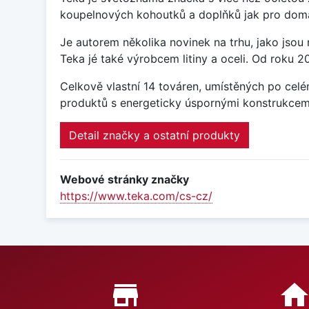
koupelnových kohoutků a doplňků jak pro domácí
Je autorem několika novinek na trhu, jako jsou 
Teka jé také výrobcem litiny a oceli. Od roku 
Celkově vlastní 14 továren, umístěných po celé
produktů s energeticky úspornými konstrukcemi 
Detail značky a ostatní produkty
Webové stránky značky
https://www.teka.com/cs-cz/
Proč nakupovat u nás?
store_mall_directory
hom