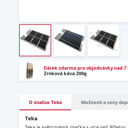
Dárek zdarma pro objednávky nad 7 
Zrnková káva 200g
O značce Teka
Možnosti a ceny dop
Teka
Teka je světoznámá značka s více než 90letou