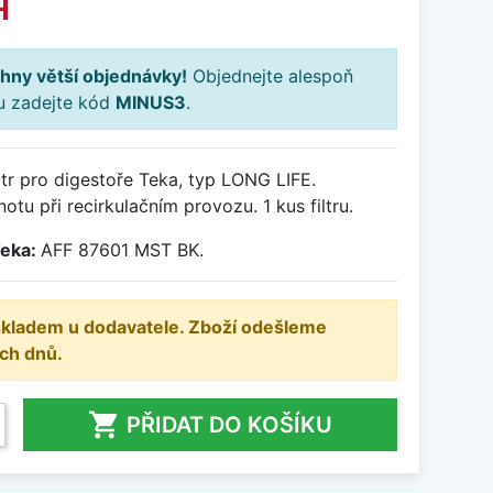
H
hny větší objednávky!
Objednejte alespoň
ku zadejte kód
MINUS3
.
ltr pro digestoře Teka, typ LONG LIFE.
tu při recirkulačním provozu. 1 kus filtru.
Teka:
AFF 87601 MST BK.
 skladem u dodavatele. Zboží odešleme
ch dnů.

PŘIDAT DO KOŠÍKU