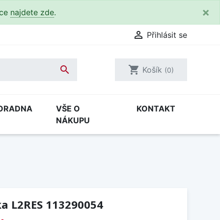
×
kce
najdete zde
.

Přihlásit se

shopping_cart
Košík
(0)
ORADNA
VŠE O
KONTAKT
NÁKUPU
eka L2RES 113290054