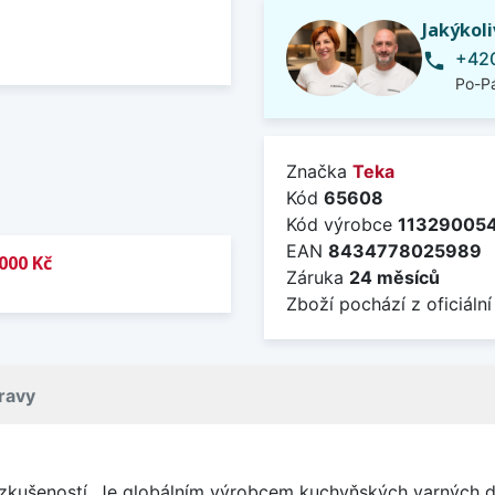
Jakýkol
+420
phone
Po-Pá
Značka
Teka
Kód
65608
Kód výrobce
11329005
EAN
8434778025989
000 Kč
Záruka
24 měsíců
Zboží pochází z oficiální
ravy
 zkušeností. Je globálním výrobcem kuchyňských varných d