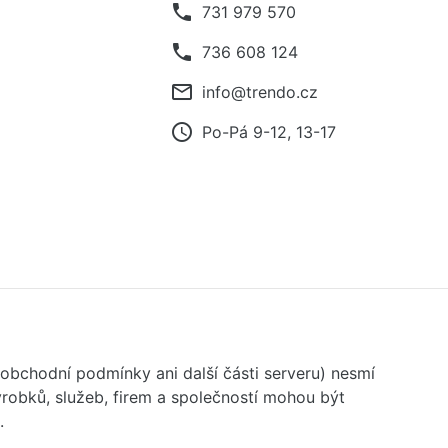
phone
731 979 570
phone
736 608 124
mail_outline
info@trendo.cz
access_time
Po-Pá 9-12, 13-17
 obchodní podmínky ani další části serveru) nesmí
robků, služeb, firem a společností mohou být
.