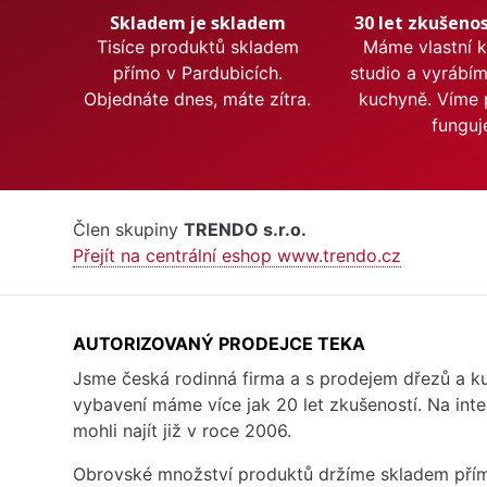
Skladem je skladem
30 let zkušenos
Tisíce produktů skladem
Máme vlastní 
přímo v Pardubicích.
studio a vyrábí
Objednáte dnes, máte zítra.
kuchyně. Víme 
funguj
Člen skupiny
TRENDO s.r.o.
Přejít na centrální eshop www.trendo.cz
AUTORIZOVANÝ PRODEJCE TEKA
Jsme česká rodinná firma a s prodejem dřezů a 
vybavení máme více jak 20 let zkušeností. Na inte
mohli najít již v roce 2006.
Obrovské množství produktů držíme skladem přím