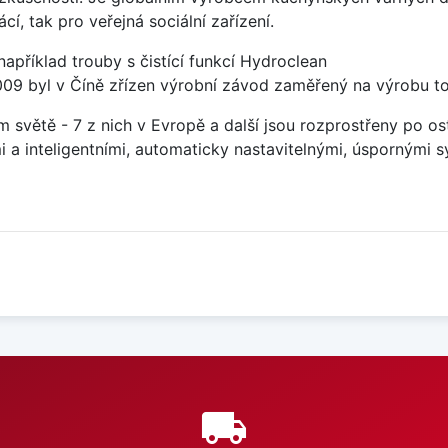
, tak pro veřejná sociální zařízení.
například trouby s čistící funkcí Hydroclean
2009 byl v Číně zřízen výrobní závod zaměřený na výrobu t
m světě - 7 z nich v Evropě a další jsou rozprostřeny po o
a inteligentními, automaticky nastavitelnými, úspornými s
e
local_shipping