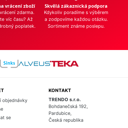
na vrácení zboží
Skvělá zákaznická podpora
 vrácení zdarma.
Kdykoliv poradíme s výběrem
te víc času? Až
a zodpovíme každou otázku.
drobný poplatek.
Sortiment známe poslepu.
ET
KONTAKT
TRENDO s.r.o.
í objednávky
Bohdanečská 192,
se
Pardubice,
at se
Česká republika