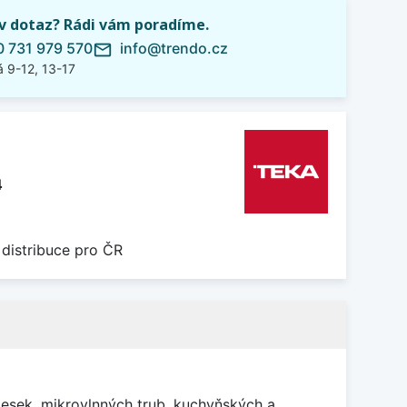
iv dotaz? Rádi vám poradíme.
 731 979 570
info@trendo.cz
mail_outline
 9-12, 13-17
4
 distribuce pro ČR
esek, mikrovlnných trub, kuchyňských a