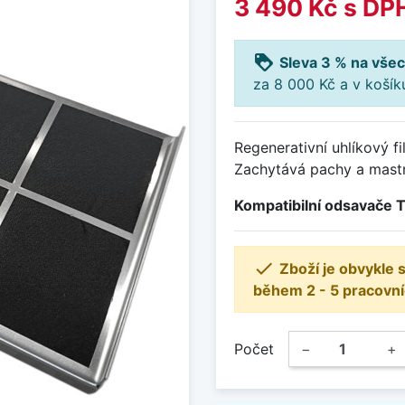
3 490 Kč
s DP
loyalty
Sleva 3 % na všec
za 8 000 Kč a v koší
Regenerativní uhlíkový fi
Zachytává pachy a mastno
Kompatibilní odsavače 

Zboží je obvykle
během 2 - 5 pracovní
Počet
−
+