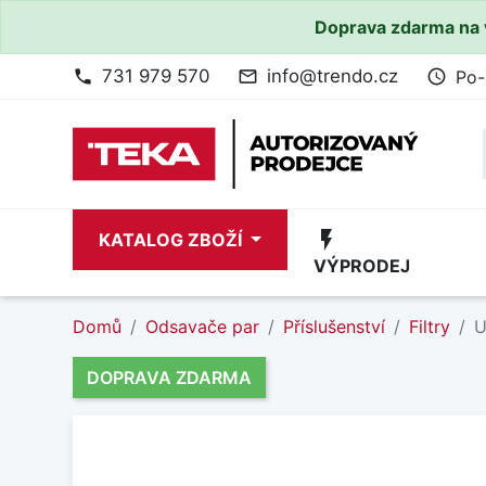
Doprava zdarma na 
731 979 570
info@trendo.cz
Po-
phone
mail_outline
access_time
flash_on
KATALOG ZBOŽÍ
VÝPRODEJ
Domů
Odsavače par
Příslušenství
Filtry
U
DOPRAVA ZDARMA