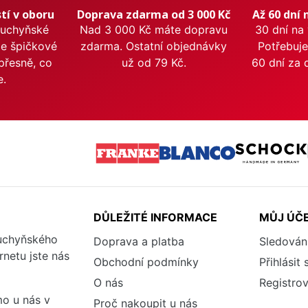
tí v oboru
Doprava zdarma od 3 000 Kč
Až 60 dní 
kuchyňské
Nad 3 000 Kč máte dopravu
30 dní na
me špičkové
zdarma. Ostatní objednávky
Potřebuje
přesně, co
už od 79 Kč.
60 dní za 
e.
DŮLEŽITÉ INFORMACE
MŮJ ÚČ
kuchyňského
Doprava a platba
Sledován
rnetu jste nás
Obchodní podmínky
Přihlásit 
O nás
Registrov
o u nás v
Proč nakoupit u nás