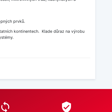
opných prvků.
statních kontinentech.
Klade důraz na výrobu
ystémy.
sync
verified_user