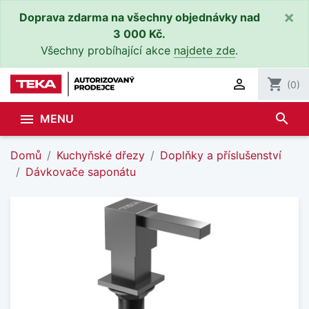
×
Doprava zdarma na všechny objednávky nad
3 000 Kč.
Všechny probíhající akce
najdete zde
.

shopping_cart
(0)
search

MENU
Domů
Kuchyňské dřezy
Doplňky a příslušenství
Dávkovače saponátu