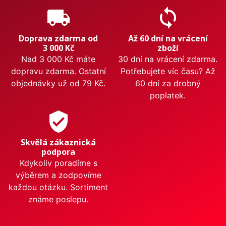
local_shipping
sync
Doprava zdarma od
Až 60 dní na vrácení
3 000 Kč
zboží
Nad 3 000 Kč máte
30 dní na vrácení zdarma.
dopravu zdarma. Ostatní
Potřebujete víc času? Až
objednávky už od 79 Kč.
60 dní za drobný
poplatek.
verified_user
Skvělá zákaznická
podpora
Kdykoliv poradíme s
výběrem a zodpovíme
každou otázku. Sortiment
známe poslepu.