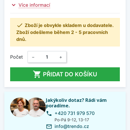
expand_more
Více informací

Zboží je obvykle skladem u dodavatele.
Zboží odešleme během 2 - 5 pracovních
dnů.
Počet
−
+

PŘIDAT DO KOŠÍKU
Jakýkoliv dotaz? Rádi vám
poradíme.
+420 731 979 570
phone
Po-Pá 9-12, 13-17
info@trendo.cz
mail_outline