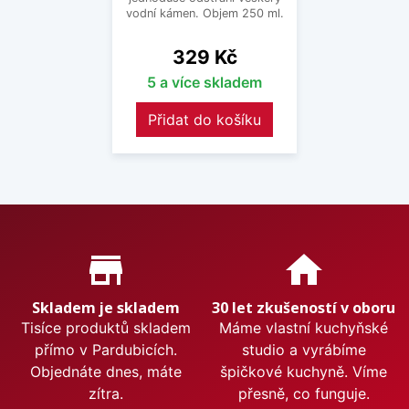
vodní kámen. Objem 250 ml.
Cena
329 Kč
5 a více skladem
Přidat do košíku
Proč nakupovat u nás?
store_mall_directory
home
Skladem je skladem
30 let zkušeností v oboru
Tisíce produktů skladem
Máme vlastní kuchyňské
přímo v Pardubicích.
studio a vyrábíme
Objednáte dnes, máte
špičkové kuchyně. Víme
zítra.
přesně, co funguje.