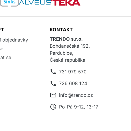
ET
KONTAKT
TRENDO s.r.o.
í objednávky
Bohdanečská 192,
se
Pardubice,
at se
Česká republika
phone
731 979 570
phone
736 608 124
mail_outline
info@trendo.cz
access_time
Po-Pá 9-12, 13-17