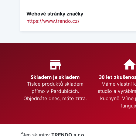
Webové stránky značky
https://www.trendo.cz/
Proč nakupovat u nás?
store_mall_directory
hom
Skladem je skladem
30 let zkušenos
Tisíce produktů skladem
Máme vlastní 
přímo v Pardubicích.
studio a vyrábí
Objednáte dnes, máte zítra.
kuchyně. Víme 
funguj
Člen skupiny
TRENDO s.r.o.