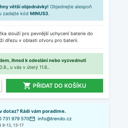
hny větší objednávky!
Objednejte alespoň
ku zadejte kód
MINUS3
.
ka slouží pro pevnější uchycení baterie do
í dřezu v oblasti otvoru pro baterii.
adem, ihned k odeslání nebo vyzvednutí
8., u vás v úterý 11.8..

PŘIDAT DO KOŠÍKU
iv dotaz? Rádi vám poradíme.
 731 979 570
info@trendo.cz
mail_outline
 9-12, 13-17