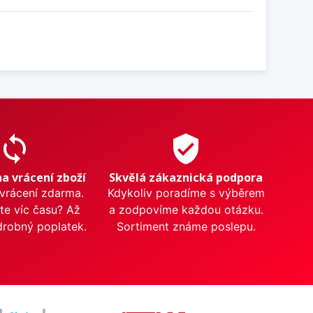
sync
verified_user
na vrácení zboží
Skvělá zákaznická podpora
 vrácení zdarma.
Kdykoliv poradíme s výběrem
te víc času? Až
a zodpovíme každou otázku.
drobný poplatek.
Sortiment známe poslepu.