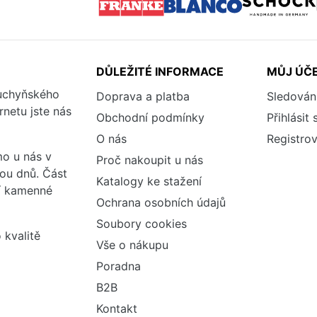
DŮLEŽITÉ INFORMACE
MŮJ ÚČ
kuchyňského
Doprava a platba
Sledován
rnetu jste nás
Obchodní podmínky
Přihlásit 
O nás
Registrov
o u nás v
Proč nakoupit u nás
vou dnů. Část
Katalogy ke stažení
ší kamenné
Ochrana osobních údajů
Soubory cookies
 kvalitě
Vše o nákupu
Poradna
B2B
Kontakt