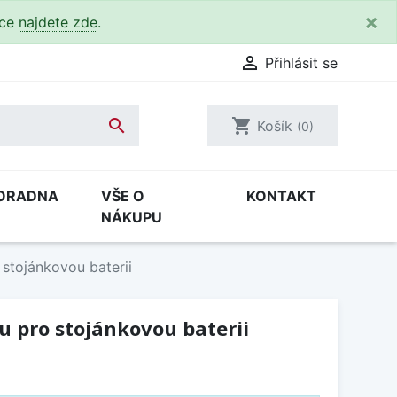
×
kce
najdete zde
.

Přihlásit se

shopping_cart
Košík
(0)
ORADNA
VŠE O
KONTAKT
NÁKUPU
stojánkovou baterii
u pro stojánkovou baterii