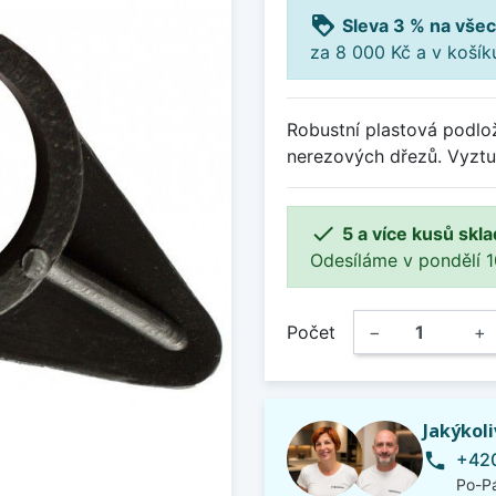
loyalty
Sleva 3 % na všec
za 8 000 Kč a v koší
Robustní plastová podlož
nerezových dřezů. Vyztuž

5 a více kusů skl
Odesíláme v pondělí 10.
Počet
−
+
Jakýkol
+420
phone
Po-Pá