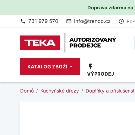
Doprava zdarma na 
731 979 570
info@trendo.cz
Po-
phone
mail_outline
access_time
flash_on
KATALOG ZBOŽÍ
VÝPRODEJ
Domů
Kuchyňské dřezy
Doplňky a příslušenst