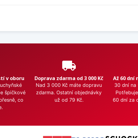
e
local_shipping
tí v oboru
Doprava zdarma od 3 000 Kč
Až 60 dní 
kuchyňské
Nad 3 000 Kč máte dopravu
30 dní na
me špičkové
zdarma. Ostatní objednávky
Potřebuje
přesně, co
už od 79 Kč.
60 dní za 
e.