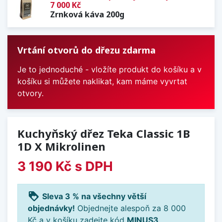
7 000 Kč
Zrnková káva 200g
Vrtání otvorů do dřezu zdarma
Je to jednoduché - vložíte produkt do košíku a v
košíku si můžete naklikat, kam máme vyvrtat
otvory.
Kuchyňský dřez Teka Classic 1B
1D X Mikrolinen
3 190 Kč
s DPH
loyalty
Sleva 3 % na všechny větší
objednávky!
Objednejte alespoň za 8 000
Kč a v košíku zadejte kód
MINUS3
.