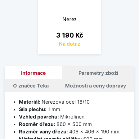
Nerez
Cena
3 190 Kč
Na dotaz
Informace
Parametry zboží
O značce Teka
Možnosti a ceny dopravy
Materiál:
Nerezová ocel 18/10
Síla plechu:
1 mm
Vzhled povrchu:
Mikrolinen
Rozměr dřezu:
860 x 500 mm
Rozměr vany dřezu:
406 x 406 x 190 mm