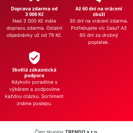
Doprava zdarma od
Až 60 dní na vrácení
3 000 Kč
zboží
Nad 3 000 Kč máte
30 dní na vrácení zdarma.
dopravu zdarma. Ostatní
Potřebujete víc času? Až
objednávky už od 79 Kč.
60 dní za drobný
poplatek.
verified_user
Skvělá zákaznická
podpora
Kdykoliv poradíme s
výběrem a zodpovíme
každou otázku. Sortiment
známe poslepu.
Člen skupiny
TRENDO s.r.o.