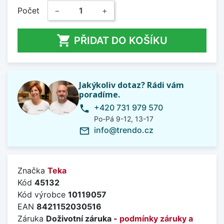
Počet
−
+

PŘIDAT DO KOŠÍKU
Jakýkoliv dotaz? Rádi vám
poradíme.
+420 731 979 570
phone
Po-Pá 9-12, 13-17
info@trendo.cz
mail_outline
Značka
Teka
Kód
45132
Kód výrobce
10119057
EAN
8421152030516
Záruka
Doživotní záruka -
podmínky záruky a