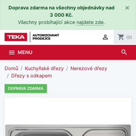
×
Doprava zdarma na všechny objednávky nad
3 000 Kč.
Všechny probíhající akce
najdete zde
.

shopping_cart
(0)
search

MENU
Domů
Kuchyňské dřezy
Nerezové dřezy
Dřezy s odkapem
DOPRAVA ZDARMA