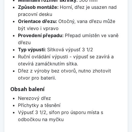
Minimální rozměr skříňky:
500 mm
Způsob montáže:
Horní, dřez je usazen nad
pracovní desku
Orientace dřezu:
Otočný, vana dřezu může
být vlevo i vpravo
Provedení přepadu:
Přepad umístěn ve vaně
dřezu
Typ výpusti:
Sítková výpusť 3 1/2
Ruční ovládání výpusti - výpusť se zavírá a
otevírá zamáčknutím sítka.
Dřez z výroby bez otvorů, nutno zhotovit
otvor pro baterii.
Obsah balení
Nerezový dřez
Příchytky a těsnění
Výpusť 3 1/2, sifon pro úsporu místa s
odbočkou na myčku