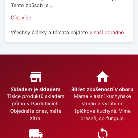
Tento způsob je...
Číst více
Všechny články a témata najdete
v naší poradně
.
Proč nakupovat u nás?
store_mall_directory
home
Skladem je skladem
30 let zkušeností v oboru
Tisíce produktů skladem
Máme vlastní kuchyňské
přímo v Pardubicích.
studio a vyrábíme
Objednáte dnes, máte
špičkové kuchyně. Víme
zítra.
přesně, co funguje.
local_shipping
sync