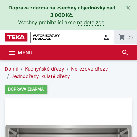
×
Doprava zdarma na všechny objednávky nad
3 000 Kč.
Všechny probíhající akce
najdete zde
.

shopping_cart
(0)
search

MENU
Domů
Kuchyňské dřezy
Nerezové dřezy
Jednodřezy, kulaté dřezy
DOPRAVA ZDARMA