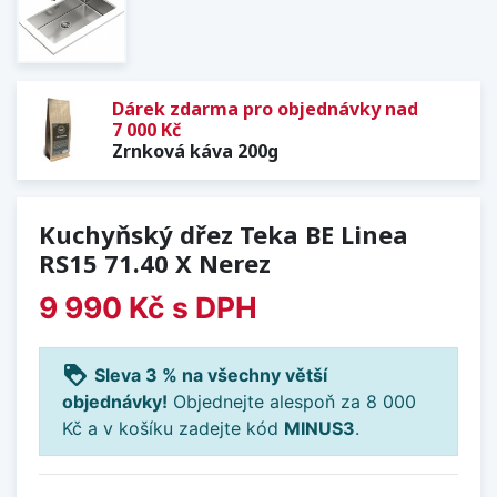
Dárek zdarma pro objednávky nad
7 000 Kč
Zrnková káva 200g
Kuchyňský dřez Teka BE Linea
RS15 71.40 X Nerez
9 990 Kč
s DPH
loyalty
Sleva 3 % na všechny větší
objednávky!
Objednejte alespoň za 8 000
Kč a v košíku zadejte kód
MINUS3
.