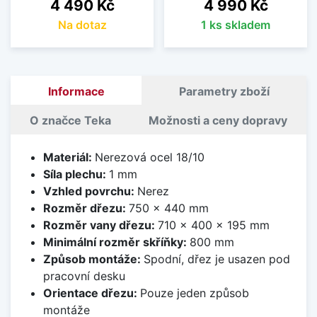
Cena
Cena
4 490 Kč
4 990 Kč
Na dotaz
1 ks skladem
Informace
Parametry zboží
O značce Teka
Možnosti a ceny dopravy
Materiál:
Nerezová ocel 18/10
Síla plechu:
1 mm
Vzhled povrchu:
Nerez
Rozměr dřezu:
750 x 440 mm
Rozměr vany dřezu:
710 x 400 x 195 mm
Minimální rozměr skříňky:
800 mm
Způsob montáže:
Spodní, dřez je usazen pod
pracovní desku
Orientace dřezu:
Pouze jeden způsob
montáže