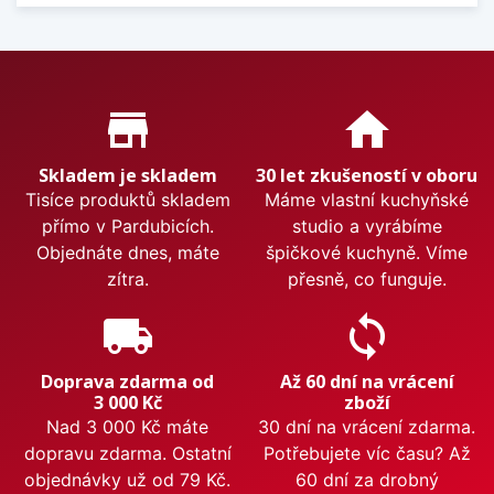
Proč nakupovat u nás?
store_mall_directory
home
Skladem je skladem
30 let zkušeností v oboru
Tisíce produktů skladem
Máme vlastní kuchyňské
přímo v Pardubicích.
studio a vyrábíme
Objednáte dnes, máte
špičkové kuchyně. Víme
zítra.
přesně, co funguje.
local_shipping
sync
Doprava zdarma od
Až 60 dní na vrácení
3 000 Kč
zboží
Nad 3 000 Kč máte
30 dní na vrácení zdarma.
dopravu zdarma. Ostatní
Potřebujete víc času? Až
objednávky už od 79 Kč.
60 dní za drobný