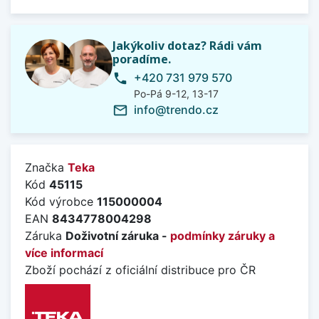
Jakýkoliv dotaz? Rádi vám
poradíme.
+420 731 979 570
phone
Po-Pá 9-12, 13-17
info@trendo.cz
mail_outline
Značka
Teka
Kód
45115
Kód výrobce
115000004
EAN
8434778004298
Záruka
Doživotní záruka -
podmínky záruky a
více informací
Zboží pochází z oficiální distribuce pro ČR