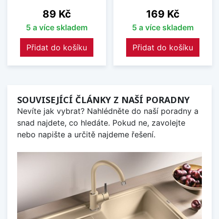
Cena
Cena
89 Kč
169 Kč
5 a více skladem
5 a více skladem
Přidat do košíku
Přidat do košíku
SOUVISEJÍCÍ ČLÁNKY Z NAŠÍ PORADNY
Nevíte jak vybrat? Nahlédněte do naší poradny a
snad najdete, co hledáte. Pokud ne, zavolejte
nebo napište a určitě najdeme řešení.