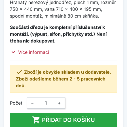
Hranatý nerezový jednodřez, plech 1 mm, rozměr
750 x 440 mm, vana 710 x 400 x 195 mm,
spodní montáž, minimálně 80 cm skříňka.
Součástí dřezu je kompletní příslušenství k
montáži. (výpusť, sifon, příchytky atd.) Není
třeba nic dokupovat.
expand_more
Více informací

Zboží je obvykle skladem u dodavatele.
Zboží odešleme během 2 - 5 pracovních
dnů.
Počet
−
+

PŘIDAT DO KOŠÍKU