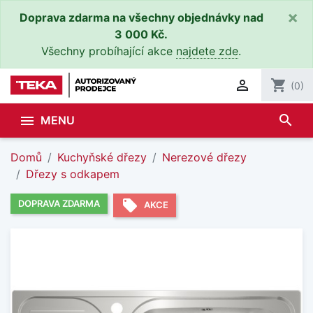
×
Doprava zdarma na všechny objednávky nad
3 000 Kč.
Všechny probíhající akce
najdete zde
.

shopping_cart
(0)
search

MENU
Domů
Kuchyňské dřezy
Nerezové dřezy
Dřezy s odkapem
local_offer
DOPRAVA ZDARMA
AKCE