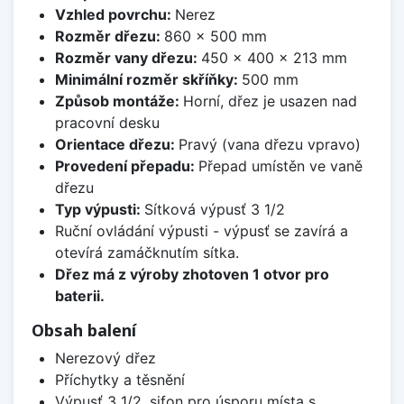
Vzhled povrchu:
Nerez
Rozměr dřezu:
860 x 500 mm
Rozměr vany dřezu:
450 x 400 x 213 mm
Minimální rozměr skříňky:
500 mm
Způsob montáže:
Horní, dřez je usazen nad
pracovní desku
Orientace dřezu:
Pravý (vana dřezu vpravo)
Provedení přepadu:
Přepad umístěn ve vaně
dřezu
Typ výpusti:
Sítková výpusť 3 1/2
Ruční ovládání výpusti - výpusť se zavírá a
otevírá zamáčknutím sítka.
Dřez má z výroby zhotoven 1 otvor pro
baterii.
Obsah balení
Nerezový dřez
Příchytky a těsnění
Výpusť 3 1/2, sifon pro úsporu místa s