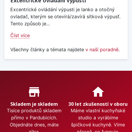
Excentrické ovládání výpusti
Excentrické ovládání výpusti je lanko a otočný
ovladač, kterým se otevírá/zavírá sítková výpusť.
Tento způsob je...
Číst více
Všechny články a témata najdete
v naší poradně
.
Proč nakupovat u nás?
store_mall_directory
home
Skladem je skladem
30 let zkušeností v oboru
Tisíce produktů skladem
Máme vlastní kuchyňské
přímo v Pardubicích.
studio a vyrábíme
Objednáte dnes, máte
špičkové kuchyně. Víme
zítra.
přesně, co funguje.