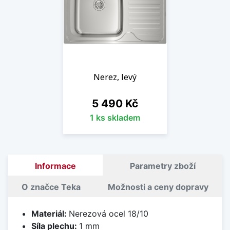
Nerez, levý
Cena
5 490 Kč
1 ks skladem
Informace
Parametry zboží
O značce Teka
Možnosti a ceny dopravy
Materiál:
Nerezová ocel 18/10
Síla plechu:
1 mm