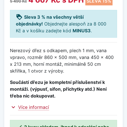
SLEVA 15%
5 490 Kč
loyalty
Sleva 3 % na všechny větší
objednávky!
Objednejte alespoň za 8 000
Kč a v košíku zadejte kód
MINUS3
.
Nerezový dřez s odkapem, plech 1 mm, vana
vpravo, rozměr 860 x 500 mm, vana 450 x 400
x 213 mm, horní montáž, minimálně 50 cm
skříňka, 1 otvor z výroby.
Součástí dřezu je kompletní příslušenství k
montáži. (výpusť, sifon, příchytky atd.) Není
třeba nic dokupovat.
expand_more
Více informací

2 kusy skladem, ihned k odeslání nebo