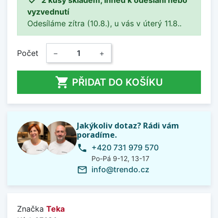
vyzvednutí
Odesíláme zítra (10.8.), u vás v úterý 11.8..
Počet
−
+

PŘIDAT DO KOŠÍKU
Jakýkoliv dotaz? Rádi vám
poradíme.
+420 731 979 570
phone
Po-Pá 9-12, 13-17
info@trendo.cz
mail_outline
Značka
Teka