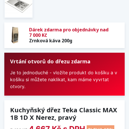
Dárek zdarma pro objednávky nad
7 000 Kč
Zrnková káva 200g
Vrtání otvorů do dřezu zdarma
Je to jednoduché - vložíte produkt do košíku a v
košíku si můžete naklikat, kam máme vyvrtat
otvory.
Kuchyňský dřez Teka Classic MAX
1B 1D X Nerez, pravý
4 667 Kč
s DPH