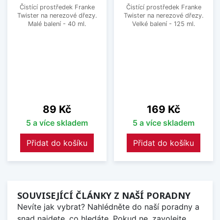
Čistící prostředek Franke
Čistící prostředek Franke
Twister na nerezové dřezy.
Twister na nerezové dřezy.
Malé balení - 40 ml.
Velké balení - 125 ml.
Cena
Cena
89 Kč
169 Kč
5 a více skladem
5 a více skladem
Přidat do košíku
Přidat do košíku
SOUVISEJÍCÍ ČLÁNKY Z NAŠÍ PORADNY
Nevíte jak vybrat? Nahlédněte do naší poradny a
snad najdete, co hledáte. Pokud ne, zavolejte