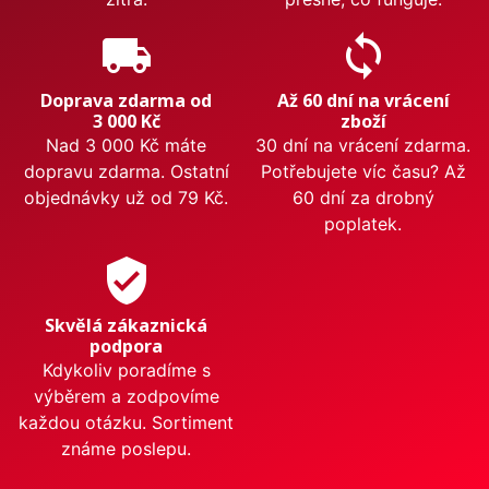
local_shipping
sync
Doprava zdarma od
Až 60 dní na vrácení
3 000 Kč
zboží
Nad 3 000 Kč máte
30 dní na vrácení zdarma.
dopravu zdarma. Ostatní
Potřebujete víc času? Až
objednávky už od 79 Kč.
60 dní za drobný
poplatek.
verified_user
Skvělá zákaznická
podpora
Kdykoliv poradíme s
výběrem a zodpovíme
každou otázku. Sortiment
známe poslepu.