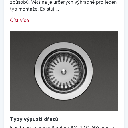
způsobů. Většina je určených výhradně pro jeden
typ montáže. Existují...
Číst více
Typy výpustí dřezů
Nevíte co znamenají pojmy 6/4, 1 1/2 (60 mm) a