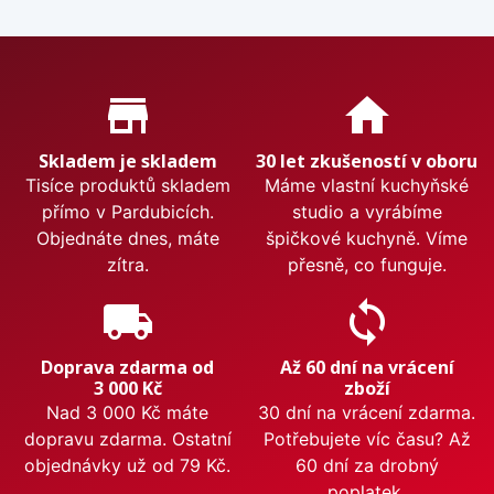
Proč nakupovat u nás?
store_mall_directory
home
Skladem je skladem
30 let zkušeností v oboru
Tisíce produktů skladem
Máme vlastní kuchyňské
přímo v Pardubicích.
studio a vyrábíme
Objednáte dnes, máte
špičkové kuchyně. Víme
zítra.
přesně, co funguje.
local_shipping
sync
Doprava zdarma od
Až 60 dní na vrácení
3 000 Kč
zboží
Nad 3 000 Kč máte
30 dní na vrácení zdarma.
dopravu zdarma. Ostatní
Potřebujete víc času? Až
objednávky už od 79 Kč.
60 dní za drobný
poplatek.