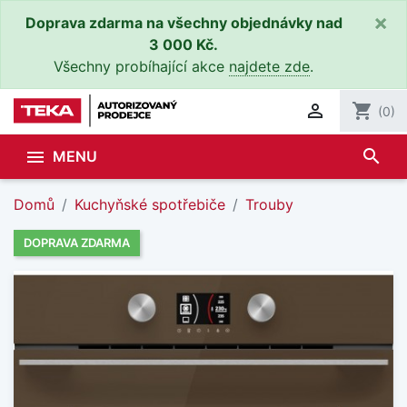
×
Doprava zdarma na všechny objednávky nad
3 000 Kč.
Všechny probíhající akce
najdete zde
.

shopping_cart
(0)
search

MENU
Domů
Kuchyňské spotřebiče
Trouby
DOPRAVA ZDARMA