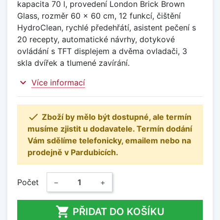
kapacita 70 l, provedení London Brick Brown
Glass, rozměr 60 x 60 cm, 12 funkcí, čištění
HydroClean, rychlé předehřátí, asistent pečení s
20 recepty, automatické návrhy, dotykové
ovládání s TFT displejem a dvěma ovladači, 3
skla dvířek a tlumené zavírání.
expand_more
Více informací

Zboží by mělo být dostupné, ale termín
musíme zjistit u dodavatele. Termín dodání
Vám sdělíme telefonicky, emailem nebo na
prodejně v Pardubicích.
Počet
−
+

PŘIDAT DO KOŠÍKU