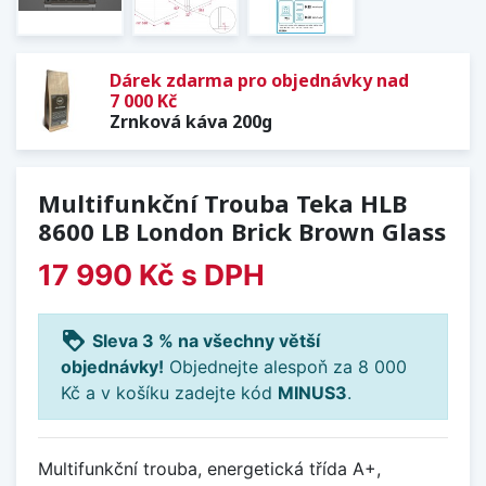
Dárek zdarma pro objednávky nad
7 000 Kč
Zrnková káva 200g
Multifunkční Trouba Teka HLB
8600 LB London Brick Brown Glass
17 990 Kč
s DPH
loyalty
Sleva 3 % na všechny větší
objednávky!
Objednejte alespoň za 8 000
Kč a v košíku zadejte kód
MINUS3
.
Multifunkční trouba, energetická třída A+,