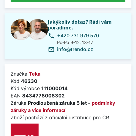
Jakýkoliv dotaz? Rádi vám
poradíme.
+420 731 979 570
phone
Po-Pá 9-12, 13-17
info@trendo.cz
mail_outline
Značka
Teka
Kód
46230
Kód výrobce
111000014
EAN
8434778008302
Záruka
Prodloužená záruka 5 let -
podmínky
záruky a více informací
Zboží pochází z oficiální distribuce pro ČR