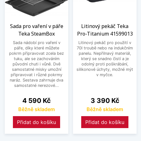
Sada pro vaření v páře
Litinový pekáč Teka
Teka SteamBox
Pro-Titanium 41599013
Sada nádobí pro vaření v
Litinový pekáč pro použití v
páře, díky které můžete
70l troubě nebo na indukčním
pokrm připravovat zcela bez
panelu. Nepřilnavý materiál,
tuku, ale se zachováním
který se snadno čistí a je
původní chuti i vůně. Dvě
odolný proti poškrábání,
samostatné misky umožní
silikonové úchyty, možné mýt
připravovat i různé pokrmy
v myčce.
naráz. Sestava zahrnuje dva
samostatné nerezové...
Cena
Cena
4 590 Kč
3 390 Kč
Běžně skladem
Běžně skladem
Přidat do košíku
Přidat do košíku