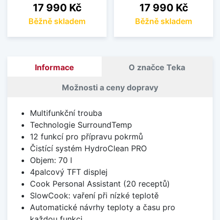
Cena
Cena
17 990 Kč
17 990 Kč
Běžně skladem
Běžně skladem
Informace
O značce Teka
Možnosti a ceny dopravy
Multifunkční trouba
Technologie SurroundTemp
12 funkcí pro přípravu pokrmů
Čistící systém HydroClean PRO
Objem: 70 l
4palcový TFT displej
Cook Personal Assistant (20 receptů)
SlowCook: vaření při nízké teplotě
Automatické návrhy teploty a času pro
každou funkci