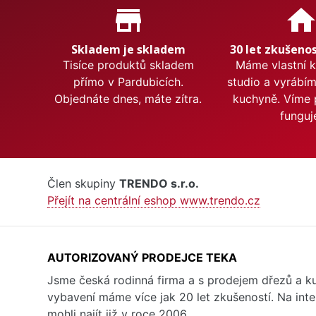
Proč nakupovat u nás?
store_mall_directory
hom
Skladem je skladem
30 let zkušenos
Tisíce produktů skladem
Máme vlastní 
přímo v Pardubicích.
studio a vyrábí
Objednáte dnes, máte zítra.
kuchyně. Víme 
funguj
Člen skupiny
TRENDO s.r.o.
Přejít na centrální eshop www.trendo.cz
AUTORIZOVANÝ PRODEJCE TEKA
Jsme česká rodinná firma a s prodejem dřezů a 
vybavení máme více jak 20 let zkušeností. Na inte
mohli najít již v roce 2006.