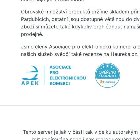
Obrovské množství produktů držíme skladem přím
Pardubicích, ostatní jsou dostupné většinou do d
zboží si můžete také kdykoliv prohlédnout na na
prodejně.
Jsme členy Asociace pro elektronicku komerci a o
našich služeb svědčí také recenze na Heureka.cz.
Tento server je jak v části tak v celku autorský
být kopírována nebo jinak reprodukována bez