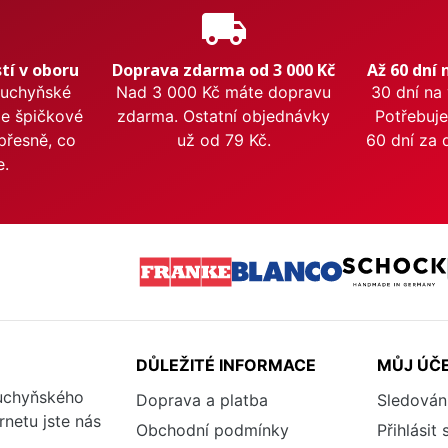
e
local_shipping
tí v oboru
Doprava zdarma od 3 000 Kč
Až 60 dní 
kuchyňské
Nad 3 000 Kč máte dopravu
30 dní na
me špičkové
zdarma. Ostatní objednávky
Potřebuje
přesně, co
už od 79 Kč.
60 dní za 
e.
DŮLEŽITÉ INFORMACE
MŮJ ÚČ
kuchyňského
Doprava a platba
Sledován
rnetu jste nás
Obchodní podmínky
Přihlásit 