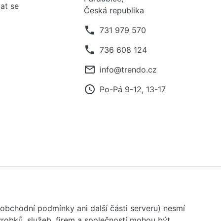
at se
Česká republika
phone
731 979 570
phone
736 608 124
mail_outline
info@trendo.cz
access_time
Po-Pá 9-12, 13-17
 obchodní podmínky ani další části serveru) nesmí
robků, služeb, firem a společností mohou být