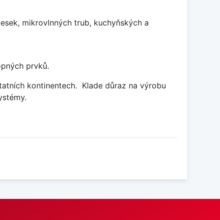
esek, mikrovlnných trub, kuchyňských a
opných prvků.
statních kontinentech.
Klade důraz na výrobu
ystémy.