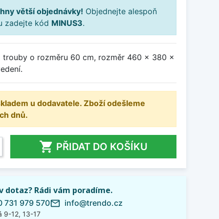
hny větší objednávky!
Objednejte alespoň
ku zadejte kód
MINUS3
.
o trouby o rozměru 60 cm, rozměr 460 x 380 x
edení.
 skladem u dodavatele. Zboží odešleme
ch dnů.

PŘIDAT DO KOŠÍKU
iv dotaz? Rádi vám poradíme.
 731 979 570
info@trendo.cz
mail_outline
 9-12, 13-17