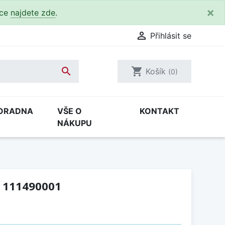
×
kce
najdete zde
.

Přihlásit se

shopping_cart
Košík
(0)
ORADNA
VŠE O
KONTAKT
NÁKUPU
a 111490001