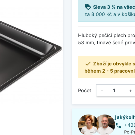
loyalty
Sleva 3 % na všec
za 8 000 Kč a v koší
Hluboký pečící plech pr
53 mm, tmavě šedé prov

Zboží je obvykle
během 2 - 5 pracovní
Počet
−
+
Jakýkol
+420
phone
Po-Pá