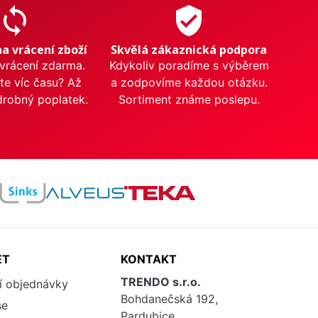
sync
verified_user
na vrácení zboží
Skvělá zákaznická podpora
 vrácení zdarma.
Kdykoliv poradíme s výběrem
te víc času? Až
a zodpovíme každou otázku.
drobný poplatek.
Sortiment známe poslepu.
ET
KONTAKT
TRENDO s.r.o.
í objednávky
Bohdanečská 192,
se
Pardubice,