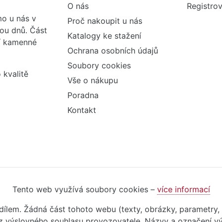
O nás
Registrov
o u nás v
Proč nakoupit u nás
vou dnů. Část
Katalogy ke stažení
ší kamenné
Ochrana osobních údajů
Soubory cookies
 kvalitě
Vše o nákupu
Poradna
Kontakt
Tento web využívá soubory cookies –
více informací
m dílem. Žádná část tohoto webu (texty, obrázky, parametry,
 výslovného souhlasu provozovatele. Názvy a označení vý