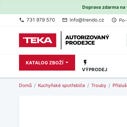
Doprava zdarma na 
731 979 570
info@trendo.cz
Po-
phone
mail_outline
access_time
flash_on
KATALOG ZBOŽÍ
VÝPRODEJ
Domů
Kuchyňské spotřebiče
Trouby
Přísluš