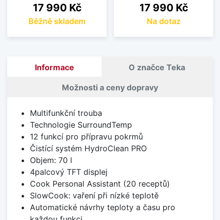
Cena
Cena
17 990 Kč
17 990 Kč
Běžně skladem
Na dotaz
Informace
O značce Teka
Možnosti a ceny dopravy
Multifunkční trouba
Technologie SurroundTemp
12 funkcí pro přípravu pokrmů
Čistící systém HydroClean PRO
Objem: 70 l
4palcový TFT displej
Cook Personal Assistant (20 receptů)
SlowCook: vaření při nízké teplotě
Automatické návrhy teploty a času pro
každou funkci