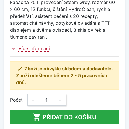
kapacita 70 l, provedení Steam Grey, rozměr 60
x 60 cm, 12 funkcí, čištění HydroClean, rychlé
předehřátí, asistent pečení s 20 recepty,
automatické návrhy, dotykové ovládání s TFT
displejem a dvěma ovladači, 3 skla dvířek a
tlumené zavírání.
expand_more
Více informací

Zboží je obvykle skladem u dodavatele.
Zboží odešleme během 2 - 5 pracovních
dnů.
Počet
−
+

PŘIDAT DO KOŠÍKU