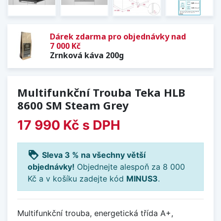
Dárek zdarma pro objednávky nad
7 000 Kč
Zrnková káva 200g
Multifunkční Trouba Teka HLB
8600 SM Steam Grey
17 990 Kč
s DPH
loyalty
Sleva 3 % na všechny větší
objednávky!
Objednejte alespoň za 8 000
Kč a v košíku zadejte kód
MINUS3
.
Multifunkční trouba, energetická třída A+,