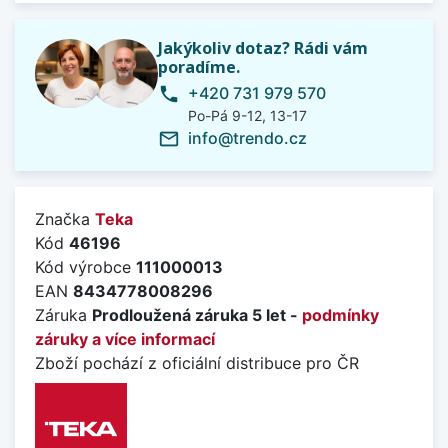
Jakýkoliv dotaz? Rádi vám
poradíme.
+420 731 979 570
phone
Po-Pá 9-12, 13-17
info@trendo.cz
mail_outline
Značka
Teka
Kód
46196
Kód výrobce
111000013
EAN
8434778008296
Záruka
Prodloužená záruka 5 let -
podmínky
záruky a více informací
Zboží pochází z oficiální distribuce pro ČR