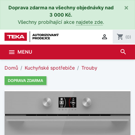
×
Doprava zdarma na všechny objednávky nad
3 000 Kč.
Všechny probíhající akce
najdete zde
.

shopping_cart
(0)
search

MENU
Domů
Kuchyňské spotřebiče
Trouby
DOPRAVA ZDARMA