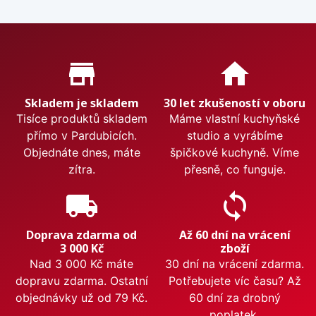
Proč nakupovat u nás?
store_mall_directory
home
Skladem je skladem
30 let zkušeností v oboru
Tisíce produktů skladem
Máme vlastní kuchyňské
přímo v Pardubicích.
studio a vyrábíme
Objednáte dnes, máte
špičkové kuchyně. Víme
zítra.
přesně, co funguje.
local_shipping
sync
Doprava zdarma od
Až 60 dní na vrácení
3 000 Kč
zboží
Nad 3 000 Kč máte
30 dní na vrácení zdarma.
dopravu zdarma. Ostatní
Potřebujete víc času? Až
objednávky už od 79 Kč.
60 dní za drobný
poplatek.