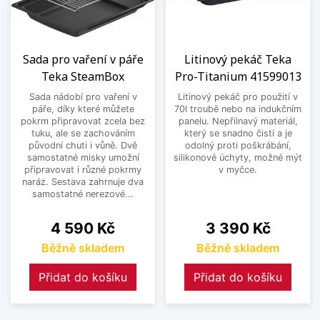
Sada pro vaření v páře
Litinový pekáč Teka
Teka SteamBox
Pro-Titanium 41599013
Sada nádobí pro vaření v
Litinový pekáč pro použití v
páře, díky které můžete
70l troubě nebo na indukčním
pokrm připravovat zcela bez
panelu. Nepřilnavý materiál,
tuku, ale se zachováním
který se snadno čistí a je
původní chuti i vůně. Dvě
odolný proti poškrábání,
samostatné misky umožní
silikonové úchyty, možné mýt
připravovat i různé pokrmy
v myčce.
naráz. Sestava zahrnuje dva
samostatné nerezové...
Cena
Cena
4 590 Kč
3 390 Kč
Běžně skladem
Běžně skladem
Přidat do košíku
Přidat do košíku