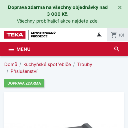
×
Doprava zdarma na všechny objednávky nad
3 000 Kč.
Všechny probíhající akce
najdete zde
.

shopping_cart
(0)
search

MENU
Domů
Kuchyňské spotřebiče
Trouby
Příslušenství
DOPRAVA ZDARMA