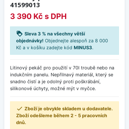
41599013
3 390 Kč
s DPH
loyalty
Sleva 3 % na všechny větší
objednávky!
Objednejte alespoň za 8 000
Kč a v košíku zadejte kód
MINUS3
.
Litinový pekáč pro použití v 70l troubě nebo na
indukčním panelu. Nepřilnavý materiál, který se
snadno čistí a je odolný proti poškrábání,
silikonové úchyty, možné mýt v myčce.

Zboží je obvykle skladem u dodavatele.
Zboží odešleme během 2 - 5 pracovních
dnů.