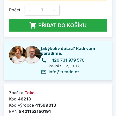
Počet
−
+

PŘIDAT DO KOŠÍKU
Jakýkoliv dotaz? Rádi vám
poradíme.
+420 731 979 570
phone
Po-Pá 9-12, 13-17
info@trendo.cz
mail_outline
Značka
Teka
Kód
46213
Kód výrobce
41599013
EAN
8421152150191