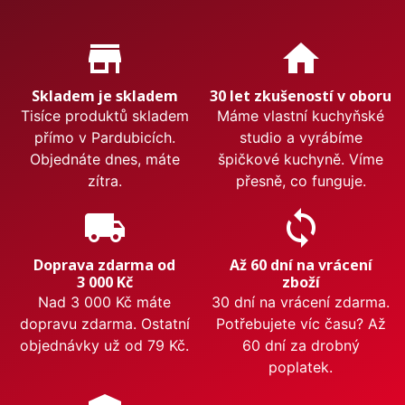
Proč nakupovat u nás?
store_mall_directory
home
Skladem je skladem
30 let zkušeností v oboru
Tisíce produktů skladem
Máme vlastní kuchyňské
přímo v Pardubicích.
studio a vyrábíme
Objednáte dnes, máte
špičkové kuchyně. Víme
zítra.
přesně, co funguje.
local_shipping
sync
Doprava zdarma od
Až 60 dní na vrácení
3 000 Kč
zboží
Nad 3 000 Kč máte
30 dní na vrácení zdarma.
dopravu zdarma. Ostatní
Potřebujete víc času? Až
objednávky už od 79 Kč.
60 dní za drobný
poplatek.