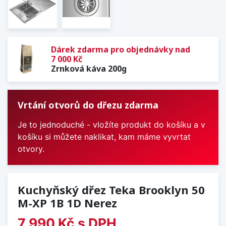
Dárek zdarma pro objednávky nad
7 000 Kč
Zrnková káva 200g
Vrtání otvorů do dřezu zdarma
Je to jednoduché - vložíte produkt do košíku a v
košíku si můžete naklikat, kam máme vyvrtat
otvory.
Kuchyňský dřez Teka Brooklyn 50
M-XP 1B 1D Nerez
7 990 Kč
s DPH