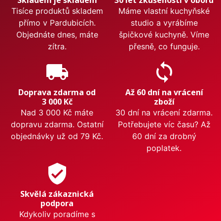
Tisíce produktů skladem
Máme vlastní kuchyňské
přímo v Pardubicích.
studio a vyrábíme
Objednáte dnes, máte
špičkové kuchyně. Víme
zítra.
přesně, co funguje.
local_shipping
sync
Doprava zdarma od
Až 60 dní na vrácení
3 000 Kč
zboží
Nad 3 000 Kč máte
30 dní na vrácení zdarma.
dopravu zdarma. Ostatní
Potřebujete víc času? Až
objednávky už od 79 Kč.
60 dní za drobný
poplatek.
verified_user
Skvělá zákaznická
podpora
Kdykoliv poradíme s