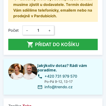
musíme zjistit u dodavatele. Termín dodání
Vám sdělíme telefonicky, emailem nebo na
prodejně v Pardubicích.
Počet
−
+

PŘIDAT DO KOŠÍKU
Jakýkoliv dotaz? Rádi vám
poradíme.
+420 731 979 570
phone
Po-Pá 9-12, 13-17
info@trendo.cz
mail_outline
Značka
Teka