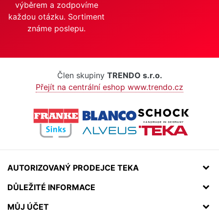
výběrem a zodpovíme
každou otázku. Sortiment
známe poslepu.
Člen skupiny
TRENDO s.r.o.
Přejít na centrální eshop www.trendo.cz
AUTORIZOVANÝ PRODEJCE TEKA
DŮLEŽITÉ INFORMACE
MŮJ ÚČET