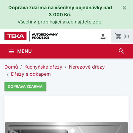
×
Doprava zdarma na všechny objednávky nad
3 000 Kč.
Všechny probíhající akce
najdete zde
.

shopping_cart
(0)
search

MENU
Domů
Kuchyňské dřezy
Nerezové dřezy
Dřezy s odkapem
DOPRAVA ZDARMA