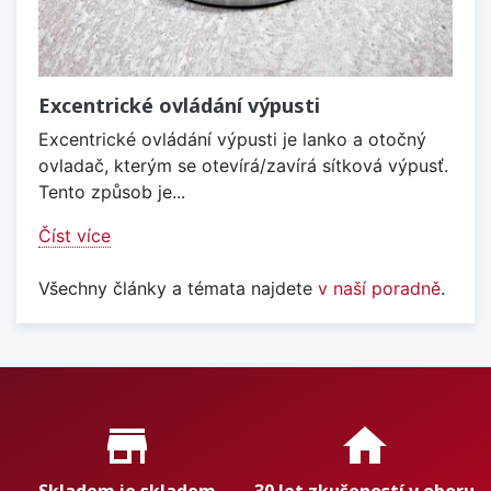
Excentrické ovládání výpusti
Excentrické ovládání výpusti je lanko a otočný
ovladač, kterým se otevírá/zavírá sítková výpusť.
Tento způsob je...
Číst více
Všechny články a témata najdete
v naší poradně
.
Proč nakupovat u nás?
store_mall_directory
home
Skladem je skladem
30 let zkušeností v oboru