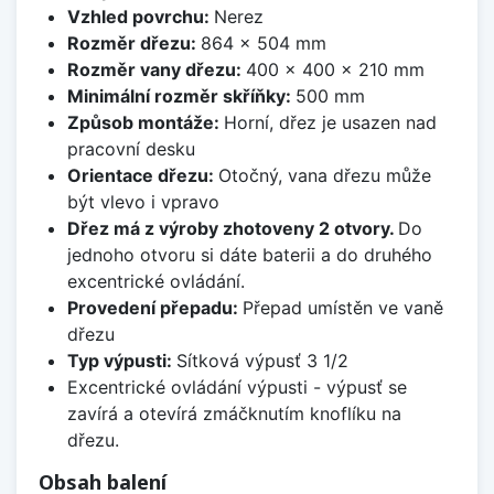
Vzhled povrchu:
Nerez
Rozměr dřezu:
864 x 504 mm
Rozměr vany dřezu:
400 x 400 x 210 mm
Minimální rozměr skříňky:
500 mm
Způsob montáže:
Horní, dřez je usazen nad
pracovní desku
Orientace dřezu:
Otočný, vana dřezu může
být vlevo i vpravo
Dřez má z výroby zhotoveny 2 otvory.
Do
jednoho otvoru si dáte baterii a do druhého
excentrické ovládání.
Provedení přepadu:
Přepad umístěn ve vaně
dřezu
Typ výpusti:
Sítková výpusť 3 1/2
Excentrické ovládání výpusti - výpusť se
zavírá a otevírá zmáčknutím knoflíku na
dřezu.
Obsah balení