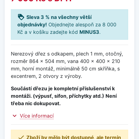
loyalty
Sleva 3 % na všechny větší
objednávky!
Objednejte alespoň za 8 000
Kč a v košíku zadejte kód
MINUS3
.
Nerezový dřez s odkapem, plech 1 mm, otočný,
rozměr 864 x 504 mm, vana 400 x 400 x 210
mm, horní montáž, minimálně 50 cm skříňka, s
excentrem, 2 otvory z výroby.
Součástí dřezu je kompletní příslušenství k
montáži. (výpusť, sifon, příchytky atd.) Není
třeba nic dokupovat.
expand_more
Více informací

Zboží by mělo být dostupné, ale termín