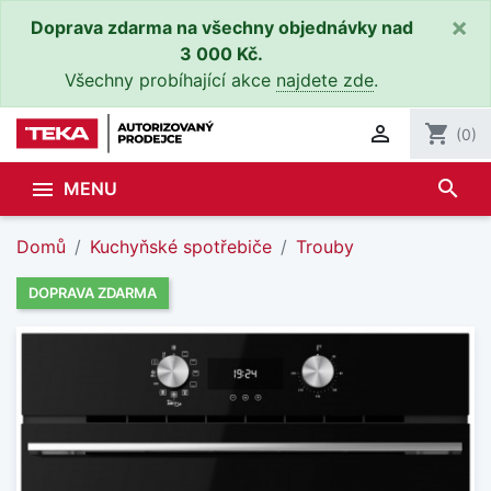
×
Doprava zdarma na všechny objednávky nad
3 000 Kč.
Všechny probíhající akce
najdete zde
.

shopping_cart
(0)
search

MENU
Domů
Kuchyňské spotřebiče
Trouby
DOPRAVA ZDARMA