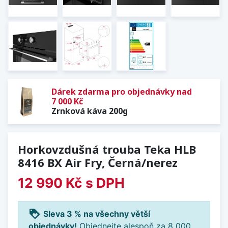
Dárek zdarma pro objednávky nad
7 000 Kč
Zrnková káva 200g
Horkovzdušná trouba Teka HLB
8416 BX Air Fry, Černá/nerez
12 990 Kč
s DPH
loyalty
Sleva 3 % na všechny větší
objednávky!
Objednejte alespoň za 8 000