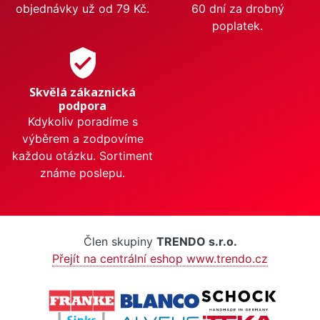
objednávky už od 79 Kč.
60 dní za drobný
poplatek.
verified_user
Skvělá zákaznická
podpora
Kdykoliv poradíme s
výběrem a zodpovíme
každou otázku. Sortiment
známe poslepu.
Člen skupiny
TRENDO s.r.o.
Přejít na centrální eshop www.trendo.cz