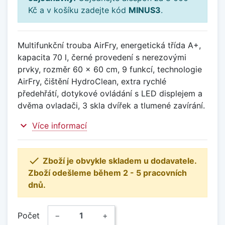
Kč a v košíku zadejte kód
MINUS3
.
Multifunkční trouba AirFry, energetická třída A+,
kapacita 70 l, černé provedení s nerezovými
prvky, rozměr 60 x 60 cm, 9 funkcí, technologie
AirFry, čištění HydroClean, extra rychlé
předehřátí, dotykové ovládání s LED displejem a
dvěma ovladači, 3 skla dvířek a tlumené zavírání.
expand_more
Více informací

Zboží je obvykle skladem u dodavatele.
Zboží odešleme během 2 - 5 pracovních
dnů.
Počet
−
+