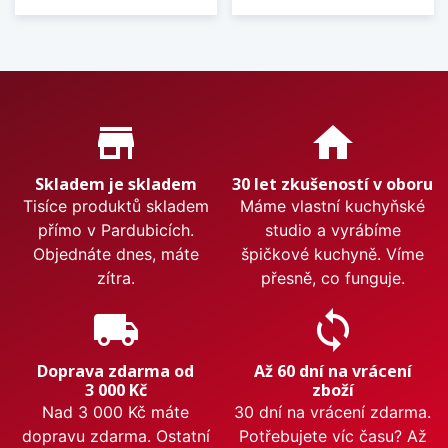
Proč nakupovat u nás?
store_mall_directory
home
Skladem je skladem
30 let zkušeností v oboru
Tisíce produktů skladem
Máme vlastní kuchyňské
přímo v Pardubicích.
studio a vyrábíme
Objednáte dnes, máte
špičkové kuchyně. Víme
zítra.
přesně, co funguje.
local_shipping
sync
Doprava zdarma od
Až 60 dní na vrácení
3 000 Kč
zboží
Nad 3 000 Kč máte
30 dní na vrácení zdarma.
dopravu zdarma. Ostatní
Potřebujete víc času? Až