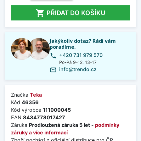

PŘIDAT DO KOŠÍKU
Jakýkoliv dotaz? Rádi vám
poradíme.
+420 731 979 570
phone
Po-Pá 9-12, 13-17
info@trendo.cz
mail_outline
Značka
Teka
Kód
46356
Kód výrobce
111000045
EAN
8434778017427
Záruka
Prodloužená záruka 5 let -
podmínky
záruky a více informací
Zboží pochází z oficiální distribuce pro ČR