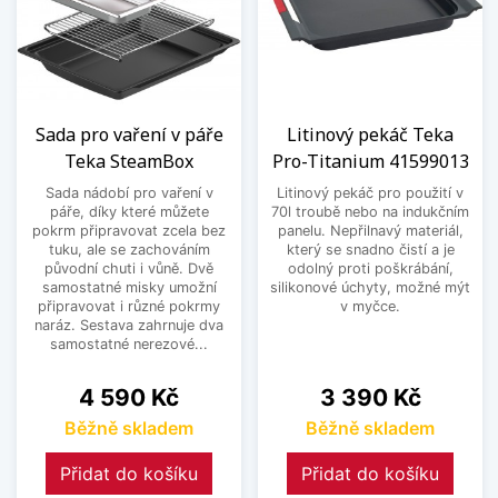
Sada pro vaření v páře
Litinový pekáč Teka
Teka SteamBox
Pro-Titanium 41599013
Sada nádobí pro vaření v
Litinový pekáč pro použití v
páře, díky které můžete
70l troubě nebo na indukčním
pokrm připravovat zcela bez
panelu. Nepřilnavý materiál,
tuku, ale se zachováním
který se snadno čistí a je
původní chuti i vůně. Dvě
odolný proti poškrábání,
samostatné misky umožní
silikonové úchyty, možné mýt
připravovat i různé pokrmy
v myčce.
naráz. Sestava zahrnuje dva
samostatné nerezové...
Cena
Cena
4 590 Kč
3 390 Kč
Běžně skladem
Běžně skladem
Přidat do košíku
Přidat do košíku