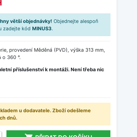
H
hny větší objednávky!
Objednejte alespoň
ku zadejte kód
MINUS3
.
rie, provedení Měděná (PVD), výška 313 mm,
 o 360 °.
letní příslušenství k montáži. Není třeba nic
 skladem u dodavatele. Zboží odešleme
ch dnů.