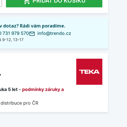

PŘIDAT DO KOŠÍKU
iv dotaz? Rádi vám poradíme.
 731 979 570
info@trendo.cz
mail_outline
 9-12, 13-17
7
ka 5 let -
podmínky záruky a
 distribuce pro ČR