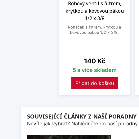
Rohový ventil s filtrem,
krytkou a kovovou pákou
1/2 x 3/8
Roháček s filtrem, krytkou a
kovovou pákou 1/2 x 3/8.
Cena
140 Kč
5 a více skladem
Přidat do košíku
SOUVISEJÍCÍ ČLÁNKY Z NAŠÍ PORADNY
Nevíte jak vybrat? Nahlédněte do naší poradny 