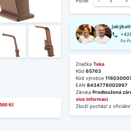
Počet
−
+
Jakýkol
+420
phone
Po-Pá
Značka
Teka
Kód
65763
Kód výrobce
11603000
EAN
8434778002997
Záruka
Prodloužená záru
více informací
000 Kč
Zboží pochází z oficiální