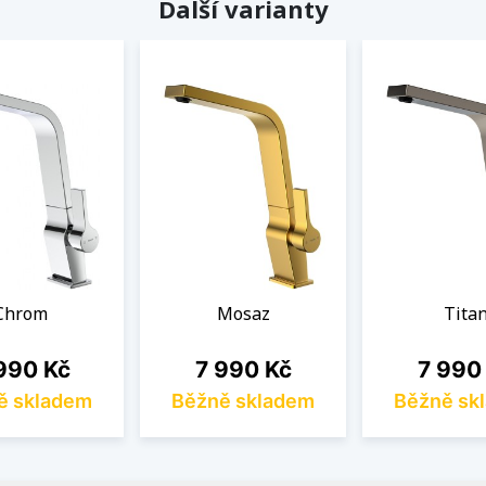
Další varianty
Chrom
Mosaz
Tita
na
Cena
Cena
990 Kč
7 990 Kč
7 990
ě skladem
Běžně skladem
Běžně sk