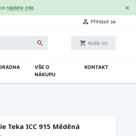
×
kce
najdete zde
.

Přihlásit se

shopping_cart
Košík
(0)
ORADNA
VŠE O
KONTAKT
NÁKUPU
ie Teka ICC 915 Měděná