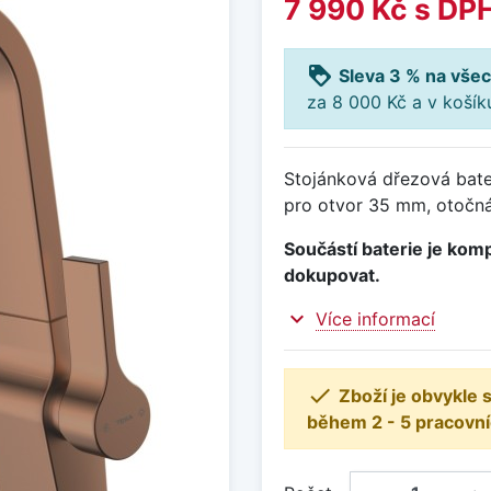
7 990 Kč
s DP
loyalty
Sleva 3 % na všec
za 8 000 Kč a v koší
Stojánková dřezová bate
pro otvor 35 mm, otočná
Součástí baterie je komp
dokupovat.
expand_more
Více informací

Zboží je obvykle
během 2 - 5 pracovní