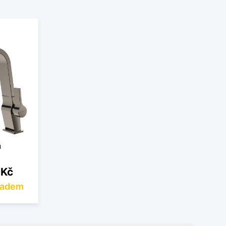
n
 Kč
ladem