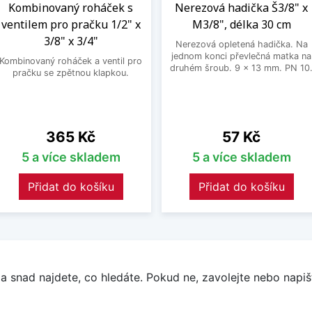
Kombinovaný roháček s
Nerezová hadička Š3/8" x
ventilem pro pračku 1/2" x
M3/8", délka 30 cm
3/8" x 3/4"
Nerezová opletená hadička. Na
jednom konci převlečná matka na
Kombinovaný roháček a ventil pro
druhém šroub. 9 x 13 mm. PN 10
pračku se zpětnou klapkou.
Cena
Cena
365 Kč
57 Kč
5 a více skladem
5 a více skladem
Přidat do košíku
Přidat do košíku
a snad najdete, co hledáte. Pokud ne, zavolejte nebo napišt