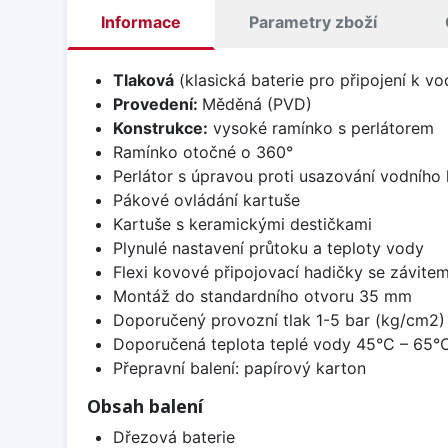
Informace
Parametry zboží
Tlaková
(klasická baterie pro připojení k v
Provedení:
Měděná (PVD)
Konstrukce:
vysoké ramínko s perlátorem
Ramínko otočné o 360°
Perlátor s úpravou proti usazování vodníh
Pákové ovládání kartuše
Kartuše s keramickými destičkami
Plynulé nastavení průtoku a teploty vody
Flexi kovové připojovací hadičky se závitem
Montáž do standardního otvoru 35 mm
Doporučený provozní tlak 1-5 bar (kg/cm2)
Doporučená teplota teplé vody 45°C – 65°
Přepravní balení: papírový karton
Obsah balení
Dřezová baterie