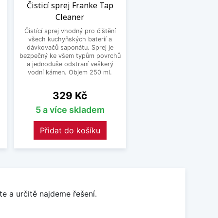
Čisticí sprej Franke Tap
Cleaner
Čistící sprej vhodný pro čištění
všech kuchyňských baterií a
.
dávkovačů saponátu. Sprej je
bezpečný ke všem typům povrchů
a jednoduše odstraní veškerý
vodní kámen. Objem 250 ml.
Cena
329 Kč
5 a více skladem
Přidat do košíku
e a určitě najdeme řešení.