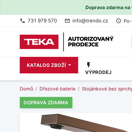
Doprava zdarma na 
731 979 570
info@trendo.cz
Po-
phone
mail_outline
access_time
flash_on
KATALOG ZBOŽÍ
VÝPRODEJ
Domů
Dřezové baterie
Stojánkové bez sprch
DOPRAVA ZDARMA