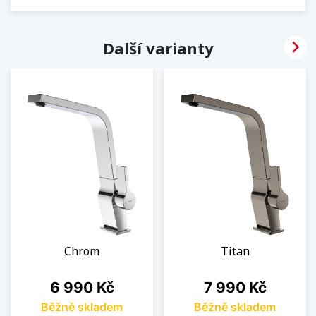

Další varianty
Chrom
Titan
Cena
Cena
6 990 Kč
7 990 Kč
Běžně skladem
Běžně skladem