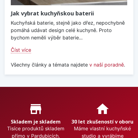
Jak vybrat kuchyňskou baterii
Kuchyňská baterie, stejně jako dřez, nepochybně
pomáhá udávat design celé kuchyně. Proto
bychom neměli výběr baterie...
Číst více
Všechny články a témata najdete
v naší poradně
.
Proč nakupovat u nás?
store_mall_directory
home
Skladem je skladem
30 let zkušeností v oboru
Tisíce produktů skladem
Máme vlastní kuchyňské
přímo v Pardubicích.
studio a vyrábíme