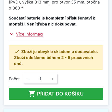
(PVD), výška 313 mm, pro otvor 35 mm, otočná
o 360 °.
Součástí baterie je kompletní příslušenství k
montáži. Není třeba nic dokupovat.
expand_more
Více informací

Zboží je obvykle skladem u dodavatele.
Zboží odešleme během 2 - 5 pracovních
dnů.
Počet
−
+

PŘIDAT DO KOŠÍKU