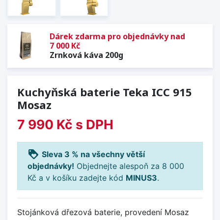
Dárek zdarma pro objednávky nad
7 000 Kč
Zrnková káva 200g
Kuchyňská baterie Teka ICC 915
Mosaz
7 990 Kč
s DPH
loyalty
Sleva 3 % na všechny větší
objednávky!
Objednejte alespoň za 8 000
Kč a v košíku zadejte kód
MINUS3
.
Stojánková dřezová baterie, provedení Mosaz