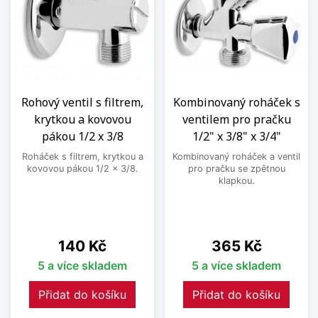
Rohový ventil s filtrem,
Kombinovaný roháček s
krytkou a kovovou
ventilem pro pračku
pákou 1/2 x 3/8
1/2" x 3/8" x 3/4"
Roháček s filtrem, krytkou a
Kombinovaný roháček a ventil
kovovou pákou 1/2 x 3/8.
pro pračku se zpětnou
klapkou.
Cena
Cena
140 Kč
365 Kč
5 a více skladem
5 a více skladem
Přidat do košíku
Přidat do košíku