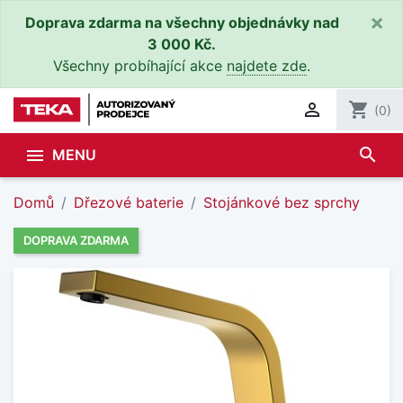
×
Doprava zdarma na všechny objednávky nad
3 000 Kč.
Všechny probíhající akce
najdete zde
.

shopping_cart
(0)
search

MENU
Domů
Dřezové baterie
Stojánkové bez sprchy
DOPRAVA ZDARMA