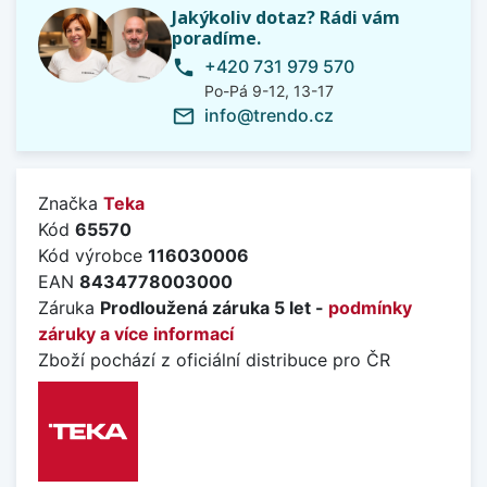
Jakýkoliv dotaz? Rádi vám
poradíme.
+420 731 979 570
phone
Po-Pá 9-12, 13-17
info@trendo.cz
mail_outline
Značka
Teka
Kód
65570
Kód výrobce
116030006
EAN
8434778003000
Záruka
Prodloužená záruka 5 let -
podmínky
záruky a více informací
Zboží pochází z oficiální distribuce pro ČR