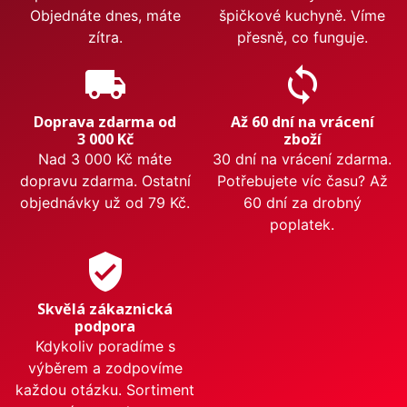
Objednáte dnes, máte
špičkové kuchyně. Víme
zítra.
přesně, co funguje.
local_shipping
sync
Doprava zdarma od
Až 60 dní na vrácení
3 000 Kč
zboží
Nad 3 000 Kč máte
30 dní na vrácení zdarma.
dopravu zdarma. Ostatní
Potřebujete víc času? Až
objednávky už od 79 Kč.
60 dní za drobný
poplatek.
verified_user
Skvělá zákaznická
podpora
Kdykoliv poradíme s
výběrem a zodpovíme
každou otázku. Sortiment