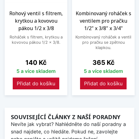
Rohový ventil s filtrem,
Kombinovaný roháček s
krytkou a kovovou
ventilem pro pračku
pákou 1/2 x 3/8
1/2" x 3/8" x 3/4"
Roháček s filtrem, krytkou a
Kombinovaný roháček a ventil
kovovou pákou 1/2 x 3/8.
pro pračku se zpětnou
klapkou.
Cena
Cena
140 Kč
365 Kč
5 a více skladem
5 a více skladem
Přidat do košíku
Přidat do košíku
SOUVISEJÍCÍ ČLÁNKY Z NAŠÍ PORADNY
Nevíte jak vybrat? Nahlédněte do naší poradny a
snad najdete, co hledáte. Pokud ne, zavolejte
nebo napište a určitě najdeme řešení.