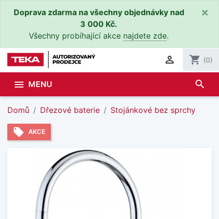
×
Doprava zdarma na všechny objednávky nad
3 000 Kč.
Všechny probíhající akce
najdete zde
.

shopping_cart
(0)
search

MENU
Domů
Dřezové baterie
Stojánkové bez sprchy
local_offer
AKCE