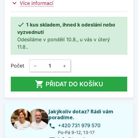
expand_more
Více informací

1 kus skladem, ihned k odeslání nebo
vyzvednutí
Odesíláme v pondělí 10.8., u vás v úterý
11.8..
Počet
−
+

PŘIDAT DO KOŠÍKU
Jakýkoliv dotaz? Rádi vám
poradíme.
+420 731 979 570
phone
Po-Pá 9-12, 13-17