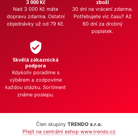
3 000 Kč
zboží
Nad 3 000 Kč máte
30 dní na vrácení zdarma.
dopravu zdarma. Ostatní
Potřebujete víc času? Až
objednávky už od 79 Kč.
60 dní za drobný
poplatek.
verified_user
Skvělá zákaznická
podpora
Kdykoliv poradíme s
výběrem a zodpovíme
každou otázku. Sortiment
známe poslepu.
Člen skupiny
TRENDO s.r.o.
Přejít na centrální eshop www.trendo.cz