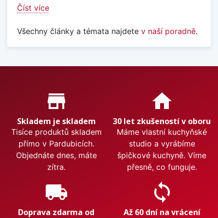
Číst více
Všechny články a témata najdete
v naší poradně
.
Proč nakupovat u nás?
store_mall_directory
home
Skladem je skladem
30 let zkušeností v oboru
Tisíce produktů skladem
Máme vlastní kuchyňské
přímo v Pardubicích.
studio a vyrábíme
Objednáte dnes, máte
špičkové kuchyně. Víme
zítra.
přesně, co funguje.
local_shipping
sync
Doprava zdarma od
Až 60 dní na vrácení