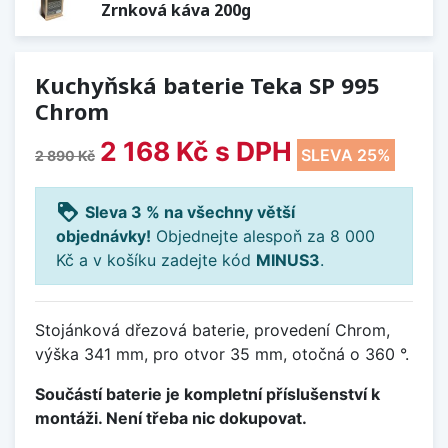
Zrnková káva 200g
Kuchyňská baterie Teka SP 995
Chrom
2 168 Kč
s DPH
SLEVA 25%
2 890 Kč
loyalty
Sleva 3 % na všechny větší
objednávky!
Objednejte alespoň za 8 000
Kč a v košíku zadejte kód
MINUS3
.
Stojánková dřezová baterie, provedení Chrom,
výška 341 mm, pro otvor 35 mm, otočná o 360 °.
Součástí baterie je kompletní příslušenství k
montáži. Není třeba nic dokupovat.