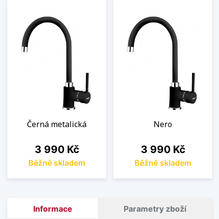
Černá metalická
Nero
Cena
Cena
3 990 Kč
3 990 Kč
Běžně skladem
Běžně skladem
Informace
Parametry zboží