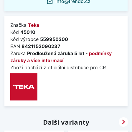
info@trendo.cz
mail_outline
Značka
Teka
Kód
45010
Kód výrobce
559950200
EAN
8421152090237
Záruka
Prodloužená záruka 5 let -
podmínky
záruky a více informací
Zboží pochází z oficiální distribuce pro ČR

Další varianty