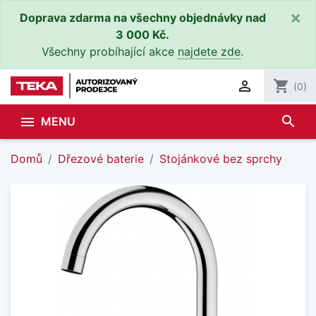
×
Doprava zdarma na všechny objednávky nad
3 000 Kč.
Všechny probíhající akce
najdete zde
.

shopping_cart
(0)
search

MENU
Domů
Dřezové baterie
Stojánkové bez sprchy