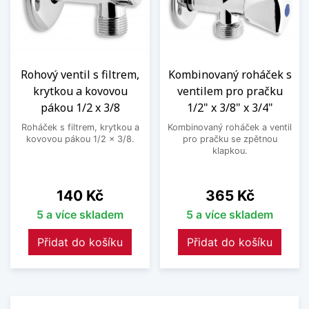
Rohový ventil s filtrem,
Kombinovaný roháček s
krytkou a kovovou
ventilem pro pračku
pákou 1/2 x 3/8
1/2" x 3/8" x 3/4"
Roháček s filtrem, krytkou a
Kombinovaný roháček a ventil
kovovou pákou 1/2 x 3/8.
pro pračku se zpětnou
klapkou.
Cena
Cena
140 Kč
365 Kč
5 a více skladem
5 a více skladem
Přidat do košíku
Přidat do košíku