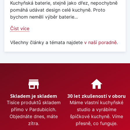
Kuchyňská baterie, stejně jako dřez, nepochybně
pomáhá udávat design celé kuchyně. Proto
bychom neměli výběr baterie...
Číst více
Všechny články a témata najdete
v naší poradně
.
Proč nakupovat u nás?
store_mall_directory
home
Skladem je skladem
30 let zkušeností v oboru
Tisíce produktů skladem
Máme vlastní kuchyňské
přímo v Pardubicích.
studio a vyrábíme
Objednáte dnes, máte
špičkové kuchyně. Víme
zítra.
přesně, co funguje.