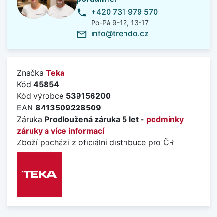
+420 731 979 570
phone
Po-Pá 9-12, 13-17
info@trendo.cz
mail_outline
Značka
Teka
Kód
45854
Kód výrobce
539156200
EAN
8413509228509
Záruka
Prodloužená záruka 5 let -
podmínky
záruky a více informací
Zboží pochází z oficiální distribuce pro ČR