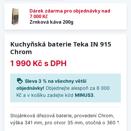
Dárek zdarma pro objednávky nad
7 000 Kč
Zrnková káva 200g
Kuchyňská baterie Teka IN 915
Chrom
1 990 Kč
s DPH
loyalty
Sleva 3 % na všechny větší
objednávky!
Objednejte alespoň za 8 000
Kč a v košíku zadejte kód
MINUS3
.
Stojánková dřezová baterie, provedení Chrom,
výška 341 mm, pro otvor 35 mm, otočná o 360 °.