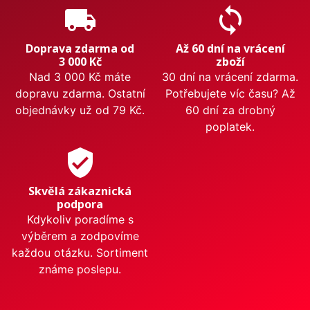
local_shipping
sync
Doprava zdarma od
Až 60 dní na vrácení
3 000 Kč
zboží
Nad 3 000 Kč máte
30 dní na vrácení zdarma.
dopravu zdarma. Ostatní
Potřebujete víc času? Až
objednávky už od 79 Kč.
60 dní za drobný
poplatek.
verified_user
Skvělá zákaznická
podpora
Kdykoliv poradíme s
výběrem a zodpovíme
každou otázku. Sortiment
známe poslepu.