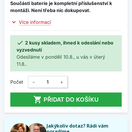
Součástí baterie je kompletní příslušenství k
montáži. Není třeba nic dokupovat.
expand_more
Více informací

2 kusy skladem, ihned k odeslání nebo
vyzvednutí
Odesíláme v pondělí 10.8., u vás v úterý
11.8..
Počet
−
+

PŘIDAT DO KOŠÍKU
Jakýkoliv dotaz? Rádi vám
poradíme.