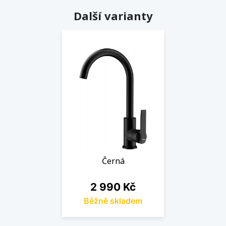
Další varianty
Černá
Cena
2 990 Kč
Běžně skladem