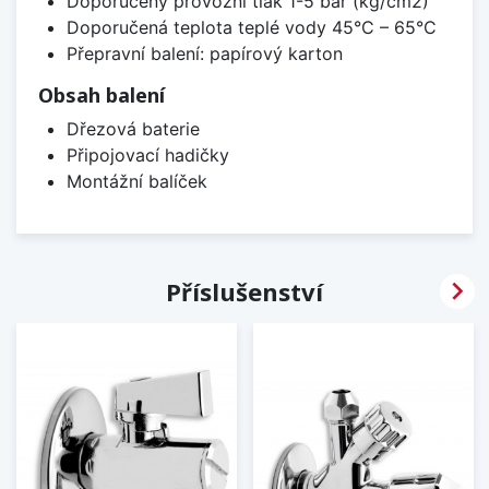
Doporučený provozní tlak 1-5 bar (kg/cm2)
Doporučená teplota teplé vody 45°C – 65°C
Přepravní balení: papírový karton
Obsah balení
Dřezová baterie
Připojovací hadičky
Montážní balíček

Příslušenství