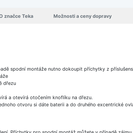
O značce Teka
Možnosti a ceny dopravy
padě spodní montáže nutno dokoupit příchytky z příslušens
táže
ě dřezu
írá a otevírá otočením knoflíku na dřezu.
ednoho otvoru si dáte baterii a do druhého excentrické ovl
lení. Příchytky pro spodní montáž můžete v případě zájmu 