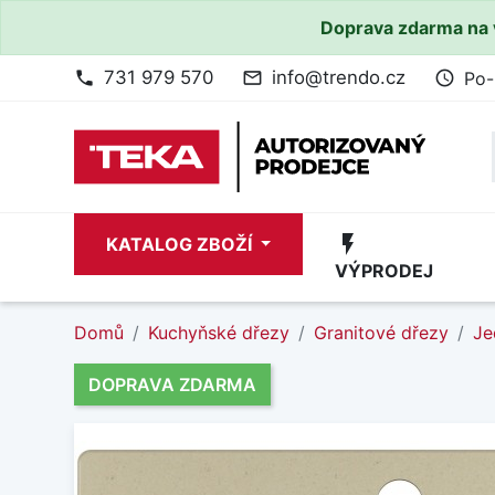
Doprava zdarma na 
731 979 570
info@trendo.cz
Po-
phone
mail_outline
access_time
flash_on
KATALOG ZBOŽÍ
VÝPRODEJ
Domů
Kuchyňské dřezy
Granitové dřezy
Je
DOPRAVA ZDARMA