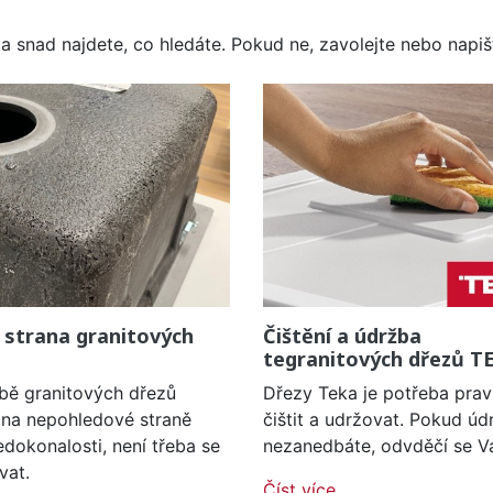
a snad najdete, co hledáte. Pokud ne, zavolejte nebo napišt
 strana granitových
Čištění a údržba
tegranitových dřezů T
obě granitových dřezů
Dřezy Teka je potřeba prav
í na nepohledové straně
čištit a udržovat. Pokud úd
edokonalosti, není třeba se
nezanedbáte, odvděčí se V
vat.
Číst více