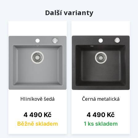
Další varianty
Hliníkově šedá
Černá metalická
Cena
Cena
4 490 Kč
4 490 Kč
Běžně skladem
1 ks skladem