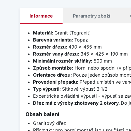
Informace
Parametry zboží
Materiál:
Granit (Tegranit)
Barevná varianta:
Topaz
Rozměr dřezu:
490 x 455 mm
Rozměr vany dřezu:
345 x 425 x 190 mm
Minimální rozměr skříňky:
500 mm
Způsob montáže:
Horní nebo spodní (v pří
Orientace dřezu:
Pouze jeden způsob mon
Provedení přepadu:
Přepad umístěn ve van
Typ výpusti:
Sítková výpusť 3 1/2
Excentrické ovládání výpusti - výpusť se zav
Dřez má z výroby zhotoveny 2 otvory.
Do j
Obsah balení
Granitový dřez
Příchytky pro horní montáž jsou součástí ba