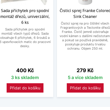
Sada příchytek pro spodní
Čisticí sprej Franke Colore
montáž dřezů, univerzální,
Sink Cleaner
6 ks
Čisticí sprej na pro čištění všech
Fragranitových a Tectonite dřezů
Sada příchytek pro spodní
Franke. Čistič jemně odstraňuje
montáž všech typů dřezů. Sada
vodní kámen s dalšími nečistotam
obsahuje 6 příchytek, 6 šroubů a
a pokud se používá pravidelně,
6 upevňovacích matic do pracovní
poskytuje produktu trvalou
desky.
ochranu. Objem 250 ml.
Cena
Cena
400 Kč
279 Kč
3 ks skladem
5 a více skladem
Přidat do košíku
Přidat do košíku