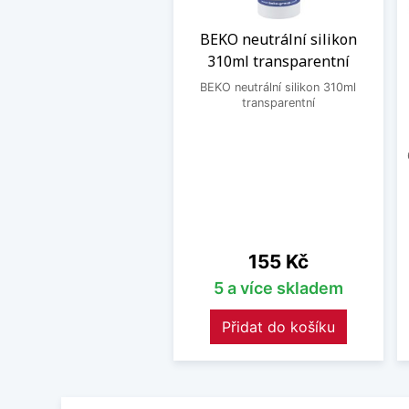
BEKO neutrální silikon
310ml transparentní
BEKO neutrální silikon 310ml
transparentní
Cena
155 Kč
5 a více skladem
Přidat do košíku