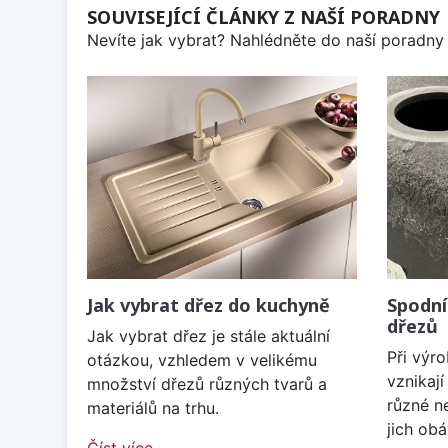
SOUVISEJÍCÍ ČLÁNKY Z NAŠÍ PORADNY
Nevíte jak vybrat? Nahlédněte do naší poradny 
Jak vybrat dřez do kuchyně
Spodní
dřezů
Jak vybrat dřez je stále aktuální
Při výr
otázkou, vzhledem v velikému
vznikaj
množství dřezů různých tvarů a
různé n
materiálů na trhu.
jich obá
Číst více