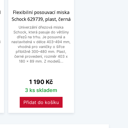
d
Flexibilní posouvací miska
Schock 629739, plast, černá
Univerzální dřezová miska
Schock, která pasuje do většiny
dřezů na trhu. Je posuvná a
i
nastavitelná v délce 403–494 mm,
vhodná pro vaničky o šířce
přibližně 300–480 mm. Plast,
černé provedení, rozměr 403 x
180 x 89 mm. Z modelů...
Cena
1 190 Kč
3 ks skladem
Přidat do košíku