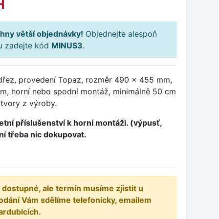
H
hny větší objednávky!
Objednejte alespoň
ku zadejte kód
MINUS3
.
dřez, provedení Topaz, rozměr 490 x 455 mm,
m, horní nebo spodní montáž, minimálně 50 cm
otvory z výroby.
tní příslušenství k horní montáži. (výpusť,
ení třeba nic dokupovat.
 dostupné, ale termín musíme zjistit u
odání Vám sdělíme telefonicky, emailem
ardubicích.