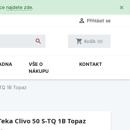
×
kce
najdete zde
.

Přihlásit se

shopping_cart
Košík
(0)
ADNA
VŠE O
KONTAKT
NÁKUPU
-TQ 1B Topaz
eka Clivo 50 S-TQ 1B Topaz