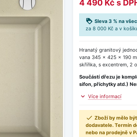
4 490 Kč
s DP
loyalty
Sleva 3 % na všec
za 8 000 Kč a v koší
Hranatý granitový jedno
vana 345 x 425 x 190 m
skříňka, s excentrem, 2 
Součástí dřezu je komple
sifon, příchytky atd.) N
expand_more
Více informací

Zboží by mělo být
dodavatele. Termín d
nebo na prodejně v P