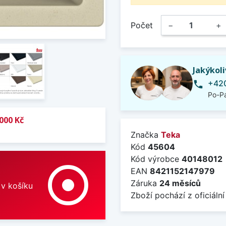
Počet
−
+
Jakýkol
+420
phone
Po-Pá
000 Kč
Značka
Teka
Kód
45604
Kód výrobce
40148012
adjust
EAN
8421152147979
Záruka
24 měsíců
 v košíku
Zboží pochází z oficiální