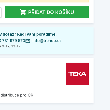

PŘIDAT DO KOŠÍKU
iv dotaz? Rádi vám poradíme.
 731 979 570
info@trendo.cz
mail_outline
 9-12, 13-17
 distribuce pro ČR