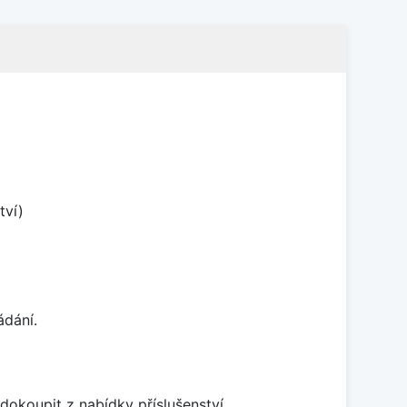
tví)
ádání.
dokoupit z nabídky příslušenství.