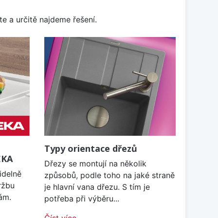
e a určitě najdeme řešení.
Typy orientace dřezů
EKA
Dřezy se montují na několik
idelně
způsobů, podle toho na jaké straně
ržbu
je hlavní vana dřezu. S tím je
ám.
potřeba při výběru...
Číst více