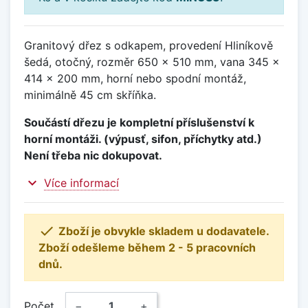
Granitový dřez s odkapem, provedení Hliníkově
šedá, otočný, rozměr 650 x 510 mm, vana 345 x
414 x 200 mm, horní nebo spodní montáž,
minimálně 45 cm skříňka.
Součástí dřezu je kompletní příslušenství k
horní montáži. (výpusť, sifon, příchytky atd.)
Není třeba nic dokupovat.
expand_more
Více informací

Zboží je obvykle skladem u dodavatele.
Zboží odešleme během 2 - 5 pracovních
dnů.
Počet
−
+