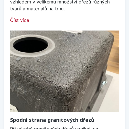
vzhledem v velikému množství dřezů různých
tvarů a materiálů na trhu.
Číst více
Spodní strana granitových dřezů
Při výrobě granitových dřezů vznikají na