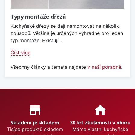
Typy montáže dřezů
Kuchyňské dřezy se dají namontovat na několik
způsobů. Většina je určených výhradně pro jeden
typ montáže. Existují...
Číst více
Všechny články a témata najdete
v naší poradně
.
Proč nakupovat u nás?
store_mall_directory
home
Skladem je skladem
30 let zkušeností v oboru
Tisíce produktů skladem
Máme vlastní kuchyňské