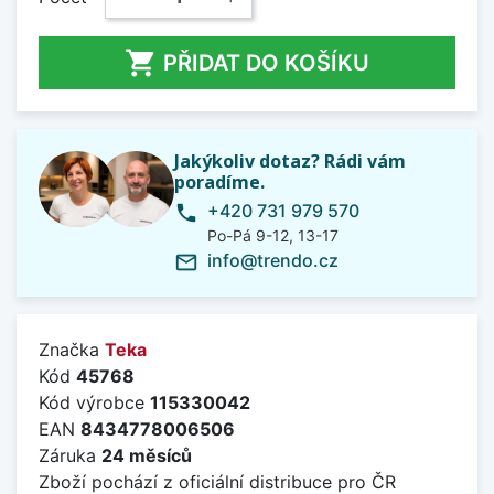

PŘIDAT DO KOŠÍKU
Jakýkoliv dotaz? Rádi vám
poradíme.
+420 731 979 570
phone
Po-Pá 9-12, 13-17
info@trendo.cz
mail_outline
Značka
Teka
Kód
45768
Kód výrobce
115330042
EAN
8434778006506
Záruka
24 měsíců
Zboží pochází z oficiální distribuce pro ČR