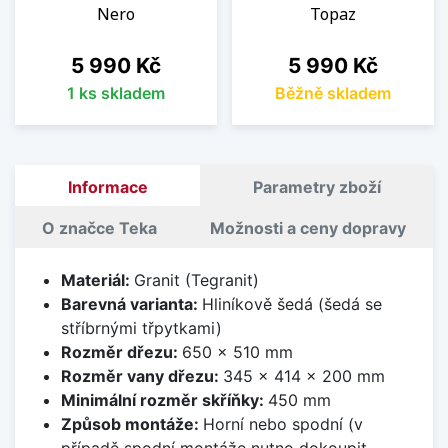
Nero
Topaz
Cena
Cena
5 990 Kč
5 990 Kč
1 ks skladem
Běžně skladem
Informace
Parametry zboží
O značce Teka
Možnosti a ceny dopravy
Materiál:
Granit (Tegranit)
Barevná varianta:
Hliníkově šedá (šedá se
stříbrnými třpytkami)
Rozměr dřezu:
650 x 510 mm
Rozměr vany dřezu:
345 x 414 x 200 mm
Minimální rozměr skříňky:
450 mm
Způsob montáže:
Horní nebo spodní (v