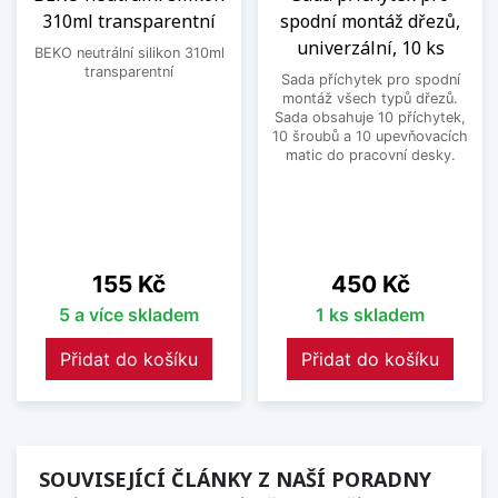
310ml transparentní
spodní montáž dřezů,
univerzální, 10 ks
BEKO neutrální silikon 310ml
transparentní
Sada příchytek pro spodní
montáž všech typů dřezů.
Sada obsahuje 10 příchytek,
10 šroubů a 10 upevňovacích
matic do pracovní desky.
Cena
Cena
155 Kč
450 Kč
5 a více skladem
1 ks skladem
Přidat do košíku
Přidat do košíku
SOUVISEJÍCÍ ČLÁNKY Z NAŠÍ PORADNY