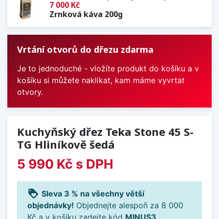
7 000 Kč
Zrnková káva 200g
Vrtání otvorů do dřezu zdarma
Je to jednoduché - vložíte produkt do košíku a v
košíku si můžete naklikat, kam máme vyvrtat
otvory.
Kuchyňský dřez Teka Stone 45 S-
TG Hliníkově šedá
5 990 Kč
s DPH
loyalty
Sleva 3 % na všechny větší
objednávky!
Objednejte alespoň za 8 000
Kč a v košíku zadejte kód
MINUS3
.