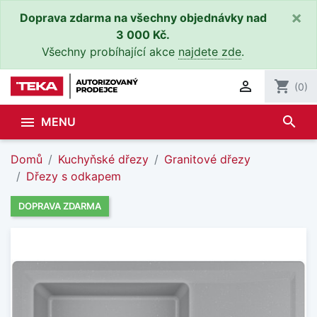
×
Doprava zdarma na všechny objednávky nad
3 000 Kč.
Všechny probíhající akce
najdete zde
.

shopping_cart
(0)
search

MENU
Domů
Kuchyňské dřezy
Granitové dřezy
Dřezy s odkapem
DOPRAVA ZDARMA