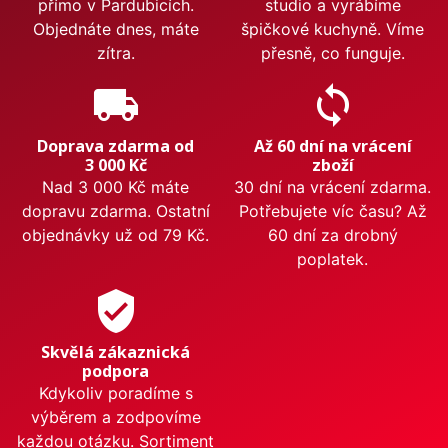
přímo v Pardubicích.
studio a vyrábíme
Objednáte dnes, máte
špičkové kuchyně. Víme
zítra.
přesně, co funguje.
local_shipping
sync
Doprava zdarma od
Až 60 dní na vrácení
3 000 Kč
zboží
Nad 3 000 Kč máte
30 dní na vrácení zdarma.
dopravu zdarma. Ostatní
Potřebujete víc času? Až
objednávky už od 79 Kč.
60 dní za drobný
poplatek.
verified_user
Skvělá zákaznická
podpora
Kdykoliv poradíme s
výběrem a zodpovíme
každou otázku. Sortiment