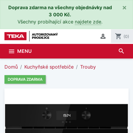
×
Doprava zdarma na všechny objednávky nad
3 000 Kč.
Všechny probíhající akce
najdete zde
.

shopping_cart
(0)
search

MENU
Domů
Kuchyňské spotřebiče
Trouby
DOPRAVA ZDARMA