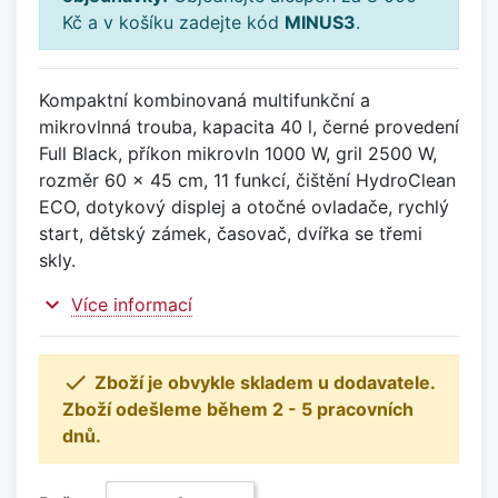
Kč a v košíku zadejte kód
MINUS3
.
Kompaktní kombinovaná multifunkční a
mikrovlnná trouba, kapacita 40 l, černé provedení
Full Black, příkon mikrovln 1000 W, gril 2500 W,
rozměr 60 x 45 cm, 11 funkcí, čištění HydroClean
ECO, dotykový displej a otočné ovladače, rychlý
start, dětský zámek, časovač, dvířka se třemi
skly.
expand_more
Více informací

Zboží je obvykle skladem u dodavatele.
Zboží odešleme během 2 - 5 pracovních
dnů.