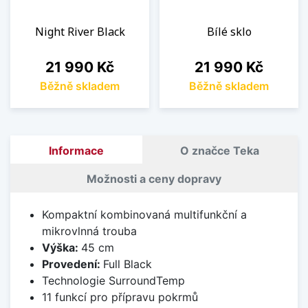
Night River Black
Bílé sklo
Cena
Cena
21 990 Kč
21 990 Kč
Běžně skladem
Běžně skladem
Informace
O značce Teka
Možnosti a ceny dopravy
Kompaktní kombinovaná multifunkční a
mikrovlnná trouba
Výška:
45 cm
Provedení:
Full Black
Technologie SurroundTemp
11 funkcí pro přípravu pokrmů