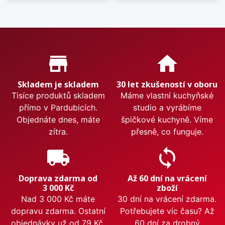
Proč nakupovat u nás?
store_mall_directory
home
Skladem je skladem
30 let zkušeností v oboru
Tisíce produktů skladem
Máme vlastní kuchyňské
přímo v Pardubicích.
studio a vyrábíme
Objednáte dnes, máte
špičkové kuchyně. Víme
zítra.
přesně, co funguje.
local_shipping
sync
Doprava zdarma od
Až 60 dní na vrácení
3 000 Kč
zboží
Nad 3 000 Kč máte
30 dní na vrácení zdarma.
dopravu zdarma. Ostatní
Potřebujete víc času? Až
objednávky už od 79 Kč.
60 dní za drobný