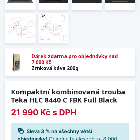
Dárek zdarma pro objednávky nad
7 000 Kč
Zrnková káva 200g
Kompaktní kombinovaná trouba
Teka HLC 8440 C FBK Full Black
21 990 Kč
s DPH
loyalty
Sleva 3 % na všechny větší
objednávky!
Objednejte alespoň za 8 000