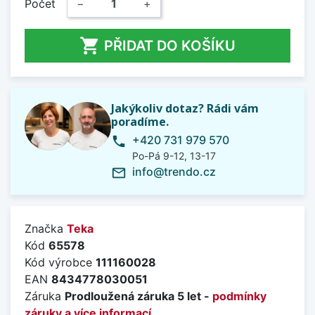
Počet
−
+

PŘIDAT DO KOŠÍKU
Jakýkoliv dotaz? Rádi vám
poradíme.
+420 731 979 570
phone
Po-Pá 9-12, 13-17
info@trendo.cz
mail_outline
Značka
Teka
Kód
65578
Kód výrobce
111160028
EAN
8434778030051
Záruka
Prodloužená záruka 5 let -
podmínky
záruky a více informací