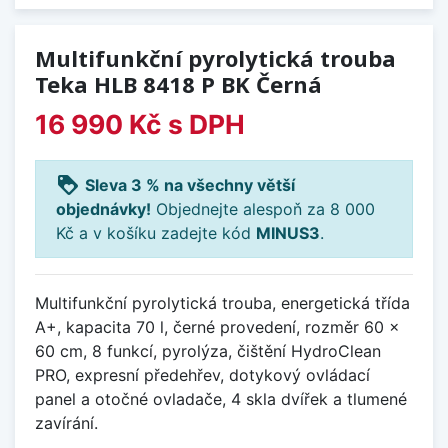
Multifunkční pyrolytická trouba
Teka HLB 8418 P BK Černá
16 990 Kč
s DPH
loyalty
Sleva 3 % na všechny větší
objednávky!
Objednejte alespoň za 8 000
Kč a v košíku zadejte kód
MINUS3
.
Multifunkční pyrolytická trouba, energetická třída
A+, kapacita 70 l, černé provedení, rozměr 60 x
60 cm, 8 funkcí, pyrolýza, čištění HydroClean
PRO, expresní předehřev, dotykový ovládací
panel a otočné ovladače, 4 skla dvířek a tlumené
zavírání.