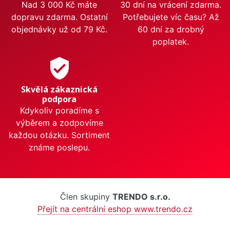
Nad 3 000 Kč máte
30 dní na vrácení zdarma.
dopravu zdarma. Ostatní
Potřebujete víc času? Až
objednávky už od 79 Kč.
60 dní za drobný
poplatek.
verified_user
Skvělá zákaznická
podpora
Kdykoliv poradíme s
výběrem a zodpovíme
každou otázku. Sortiment
známe poslepu.
Člen skupiny
TRENDO s.r.o.
Přejít na centrální eshop www.trendo.cz