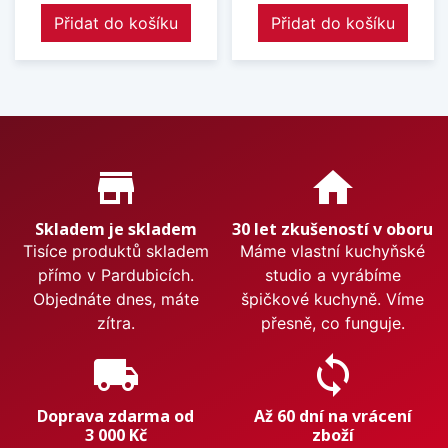
Přidat do košíku
Přidat do košíku
Proč nakupovat u nás?
store_mall_directory
home
Skladem je skladem
30 let zkušeností v oboru
Tisíce produktů skladem
Máme vlastní kuchyňské
přímo v Pardubicích.
studio a vyrábíme
Objednáte dnes, máte
špičkové kuchyně. Víme
zítra.
přesně, co funguje.
local_shipping
sync
Doprava zdarma od
Až 60 dní na vrácení
3 000 Kč
zboží