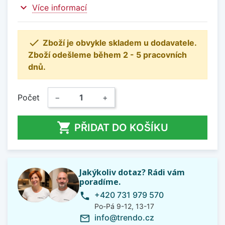
expand_more
Více informací

Zboží je obvykle skladem u dodavatele.
Zboží odešleme během 2 - 5 pracovních
dnů.
Počet
−
+

PŘIDAT DO KOŠÍKU
Jakýkoliv dotaz? Rádi vám
poradíme.
+420 731 979 570
phone
Po-Pá 9-12, 13-17
info@trendo.cz
mail_outline